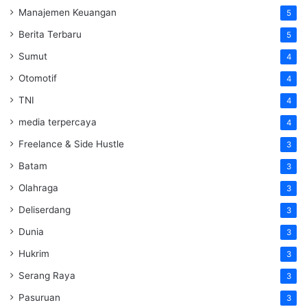
Manajemen Keuangan
5
Berita Terbaru
5
Sumut
4
Otomotif
4
TNI
4
media terpercaya
4
Freelance & Side Hustle
3
Batam
3
Olahraga
3
Deliserdang
3
Dunia
3
Hukrim
3
Serang Raya
3
Pasuruan
3