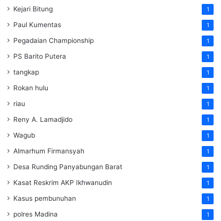
Kejari Bitung
1
Paul Kumentas
1
Pegadaian Championship
1
PS Barito Putera
1
tangkap
1
Rokan hulu
1
riau
1
Reny A. Lamadjido
1
Wagub
1
Almarhum Firmansyah
1
Desa Runding Panyabungan Barat
1
Kasat Reskrim AKP Ikhwanudin
1
Kasus pembunuhan
1
polres Madina
1