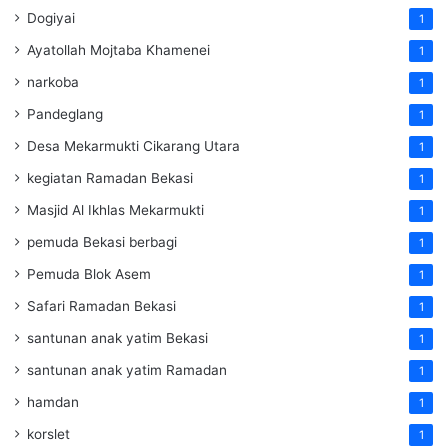
Dogiyai
1
Ayatollah Mojtaba Khamenei
1
narkoba
1
Pandeglang
1
Desa Mekarmukti Cikarang Utara
1
kegiatan Ramadan Bekasi
1
Masjid Al Ikhlas Mekarmukti
1
pemuda Bekasi berbagi
1
Pemuda Blok Asem
1
Safari Ramadan Bekasi
1
santunan anak yatim Bekasi
1
santunan anak yatim Ramadan
1
hamdan
1
korslet
1