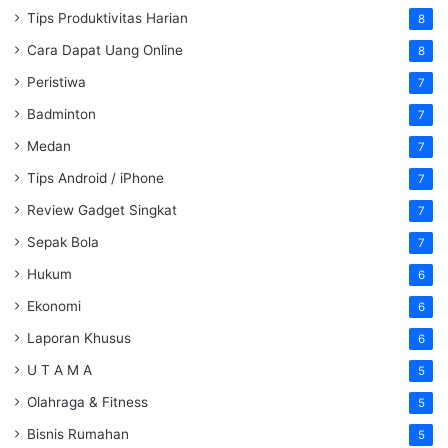
Tips Produktivitas Harian
8
Cara Dapat Uang Online
8
Peristiwa
7
Badminton
7
Medan
7
Tips Android / iPhone
7
Review Gadget Singkat
7
Sepak Bola
7
Hukum
6
Ekonomi
6
Laporan Khusus
6
U T A M A
5
Olahraga & Fitness
5
Bisnis Rumahan
5