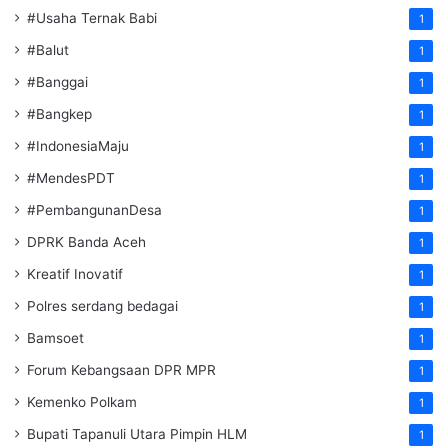
#Usaha Ternak Babi
1
#Balut
1
#Banggai
1
#Bangkep
1
#IndonesiaMaju
1
#MendesPDT
1
#PembangunanDesa
1
DPRK Banda Aceh
1
Kreatif Inovatif
1
Polres serdang bedagai
1
Bamsoet
1
Forum Kebangsaan DPR MPR
1
Kemenko Polkam
1
‎Bupati Tapanuli Utara Pimpin HLM
1