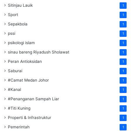
Sitinjau Lauik
1
Sport
1
Sepakbola
1
pssi
1
psikologi islam
1
sinau bareng Riyadush Sholawat
1
Peran Antioksidan
1
Saburai
1
#Camat Medan Johor
1
#Kanal
1
#Penanganan Sampah Liar
1
#Titi Kuning
1
Properti & Infrastruktur
1
Pemerintah
1