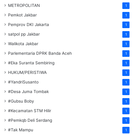
METROPOLITAN
1
Pemkot Jakbar
1
Pemprov DKI Jakarta
1
satpol pp Jakbar
1
Walikota Jakbar
1
Parlementaria DPRK Banda Aceh
1
#Eka Suranta Sembiring
1
HUKUM/PERISTIWA
1
#YandriSusanto
1
#Desa Juma Tombak
1
#Gubsu Boby
1
#Kecamatan STM Hilir
1
#Pemkqb Deli Serdang
1
#Tak Mampu
1