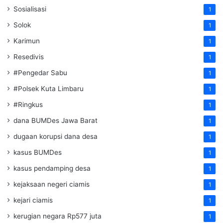
Sosialisasi
1
Solok
1
Karimun
1
Resedivis
1
#Pengedar Sabu
1
#Polsek Kuta Limbaru
1
#Ringkus
1
dana BUMDes Jawa Barat
1
dugaan korupsi dana desa
1
kasus BUMDes
1
kasus pendamping desa
1
kejaksaan negeri ciamis
1
kejari ciamis
1
kerugian negara Rp577 juta
1