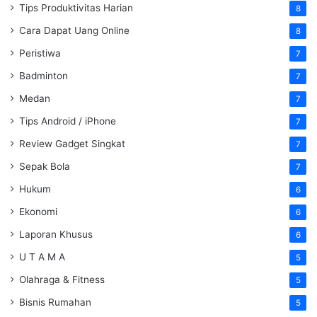
Tips Produktivitas Harian
8
Cara Dapat Uang Online
8
Peristiwa
7
Badminton
7
Medan
7
Tips Android / iPhone
7
Review Gadget Singkat
7
Sepak Bola
7
Hukum
6
Ekonomi
6
Laporan Khusus
6
U T A M A
5
Olahraga & Fitness
5
Bisnis Rumahan
5