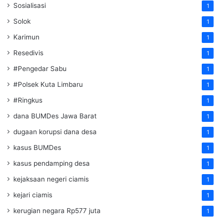
Sosialisasi
1
Solok
1
Karimun
1
Resedivis
1
#Pengedar Sabu
1
#Polsek Kuta Limbaru
1
#Ringkus
1
dana BUMDes Jawa Barat
1
dugaan korupsi dana desa
1
kasus BUMDes
1
kasus pendamping desa
1
kejaksaan negeri ciamis
1
kejari ciamis
1
kerugian negara Rp577 juta
1