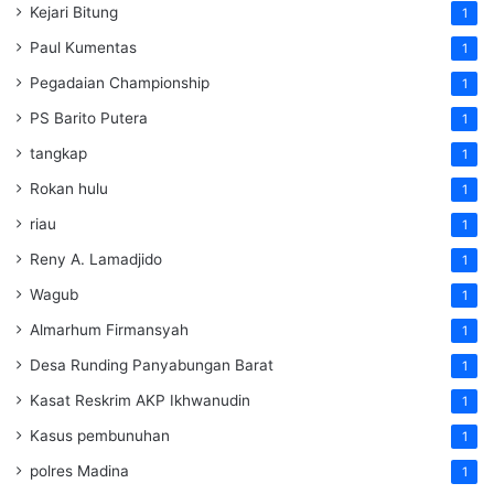
Kejari Bitung
1
Paul Kumentas
1
Pegadaian Championship
1
PS Barito Putera
1
tangkap
1
Rokan hulu
1
riau
1
Reny A. Lamadjido
1
Wagub
1
Almarhum Firmansyah
1
Desa Runding Panyabungan Barat
1
Kasat Reskrim AKP Ikhwanudin
1
Kasus pembunuhan
1
polres Madina
1