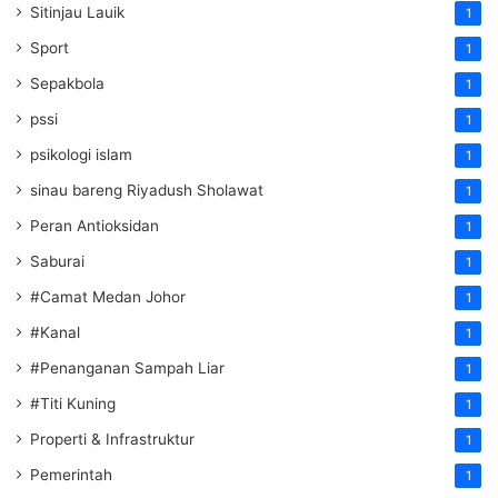
Sitinjau Lauik
1
Sport
1
Sepakbola
1
pssi
1
psikologi islam
1
sinau bareng Riyadush Sholawat
1
Peran Antioksidan
1
Saburai
1
#Camat Medan Johor
1
#Kanal
1
#Penanganan Sampah Liar
1
#Titi Kuning
1
Properti & Infrastruktur
1
Pemerintah
1