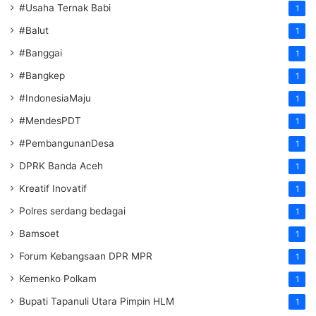
#Usaha Ternak Babi
1
#Balut
1
#Banggai
1
#Bangkep
1
#IndonesiaMaju
1
#MendesPDT
1
#PembangunanDesa
1
DPRK Banda Aceh
1
Kreatif Inovatif
1
Polres serdang bedagai
1
Bamsoet
1
Forum Kebangsaan DPR MPR
1
Kemenko Polkam
1
‎Bupati Tapanuli Utara Pimpin HLM
1