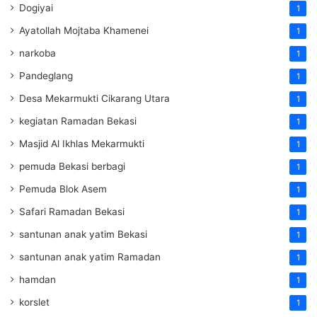
Dogiyai
1
Ayatollah Mojtaba Khamenei
1
narkoba
1
Pandeglang
1
Desa Mekarmukti Cikarang Utara
1
kegiatan Ramadan Bekasi
1
Masjid Al Ikhlas Mekarmukti
1
pemuda Bekasi berbagi
1
Pemuda Blok Asem
1
Safari Ramadan Bekasi
1
santunan anak yatim Bekasi
1
santunan anak yatim Ramadan
1
hamdan
1
korslet
1