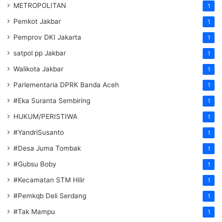
METROPOLITAN
1
Pemkot Jakbar
1
Pemprov DKI Jakarta
1
satpol pp Jakbar
1
Walikota Jakbar
1
Parlementaria DPRK Banda Aceh
1
#Eka Suranta Sembiring
1
HUKUM/PERISTIWA
1
#YandriSusanto
1
#Desa Juma Tombak
1
#Gubsu Boby
1
#Kecamatan STM Hilir
1
#Pemkqb Deli Serdang
1
#Tak Mampu
1