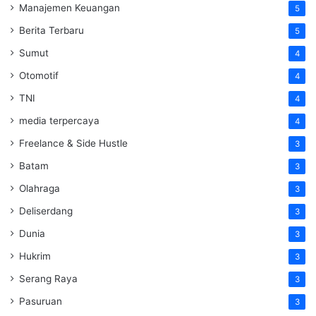
Manajemen Keuangan
5
Berita Terbaru
5
Sumut
4
Otomotif
4
TNI
4
media terpercaya
4
Freelance & Side Hustle
3
Batam
3
Olahraga
3
Deliserdang
3
Dunia
3
Hukrim
3
Serang Raya
3
Pasuruan
3