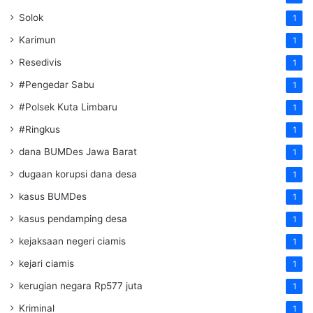
Solok
1
Karimun
1
Resedivis
1
#Pengedar Sabu
1
#Polsek Kuta Limbaru
1
#Ringkus
1
dana BUMDes Jawa Barat
1
dugaan korupsi dana desa
1
kasus BUMDes
1
kasus pendamping desa
1
kejaksaan negeri ciamis
1
kejari ciamis
1
kerugian negara Rp577 juta
1
Kriminal
1