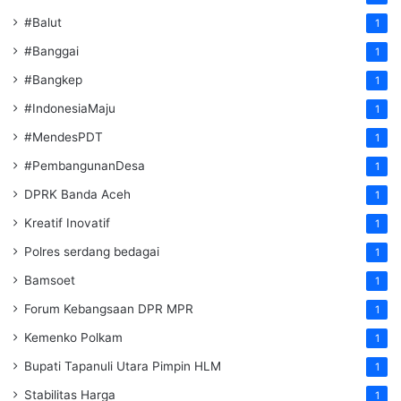
#Balut
1
#Banggai
1
#Bangkep
1
#IndonesiaMaju
1
#MendesPDT
1
#PembangunanDesa
1
DPRK Banda Aceh
1
Kreatif Inovatif
1
Polres serdang bedagai
1
Bamsoet
1
Forum Kebangsaan DPR MPR
1
Kemenko Polkam
1
‎Bupati Tapanuli Utara Pimpin HLM
1
Stabilitas Harga
1