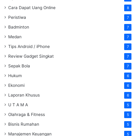
Cara Dapat Uang Online
8
Peristiwa
7
Badminton
7
Medan
7
Tips Android / iPhone
7
Review Gadget Singkat
7
Sepak Bola
7
Hukum
6
Ekonomi
6
Laporan Khusus
6
U T A M A
5
Olahraga & Fitness
5
Bisnis Rumahan
5
Manajemen Keuangan
5