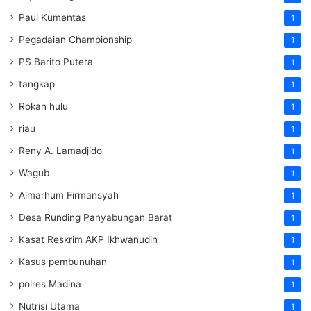
Paul Kumentas
1
Pegadaian Championship
1
PS Barito Putera
1
tangkap
1
Rokan hulu
1
riau
1
Reny A. Lamadjido
1
Wagub
1
Almarhum Firmansyah
1
Desa Runding Panyabungan Barat
1
Kasat Reskrim AKP Ikhwanudin
1
Kasus pembunuhan
1
polres Madina
1
Nutrisi Utama
1