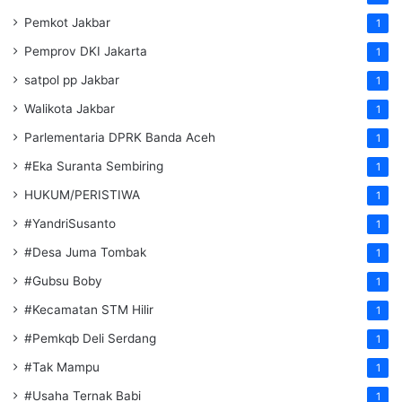
Pemkot Jakbar
1
Pemprov DKI Jakarta
1
satpol pp Jakbar
1
Walikota Jakbar
1
Parlementaria DPRK Banda Aceh
1
#Eka Suranta Sembiring
1
HUKUM/PERISTIWA
1
#YandriSusanto
1
#Desa Juma Tombak
1
#Gubsu Boby
1
#Kecamatan STM Hilir
1
#Pemkqb Deli Serdang
1
#Tak Mampu
1
#Usaha Ternak Babi
1