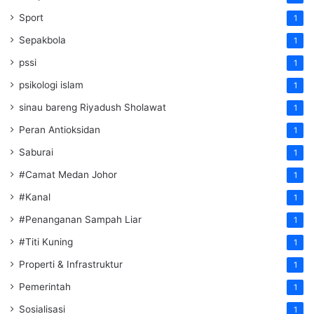
Sport
1
Sepakbola
1
pssi
1
psikologi islam
1
sinau bareng Riyadush Sholawat
1
Peran Antioksidan
1
Saburai
1
#Camat Medan Johor
1
#Kanal
1
#Penanganan Sampah Liar
1
#Titi Kuning
1
Properti & Infrastruktur
1
Pemerintah
1
Sosialisasi
1