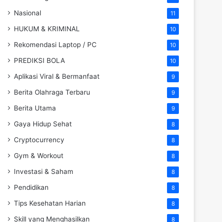
Nasional
11
HUKUM & KRIMINAL
10
Rekomendasi Laptop / PC
10
PREDIKSI BOLA
10
Aplikasi Viral & Bermanfaat
9
Berita Olahraga Terbaru
9
Berita Utama
9
Gaya Hidup Sehat
8
Cryptocurrency
8
Gym & Workout
8
Investasi & Saham
8
Pendidikan
8
Tips Kesehatan Harian
8
Skill yang Menghasilkan
8