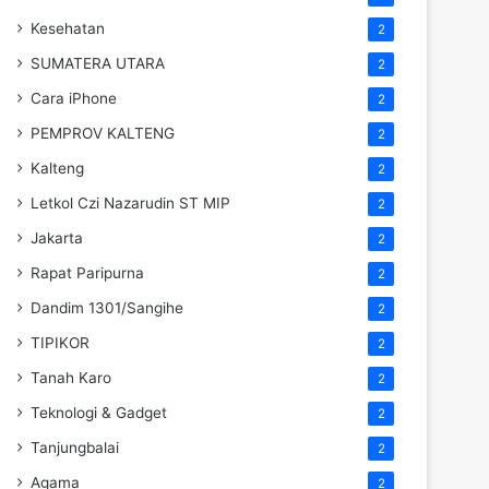
Kesehatan
2
SUMATERA UTARA
2
Cara iPhone
2
PEMPROV KALTENG
2
Kalteng
2
Letkol Czi Nazarudin ST MIP
2
Jakarta
2
Rapat Paripurna
2
Dandim 1301/Sangihe
2
TIPIKOR
2
Tanah Karo
2
Teknologi & Gadget
2
Tanjungbalai
2
Agama
2