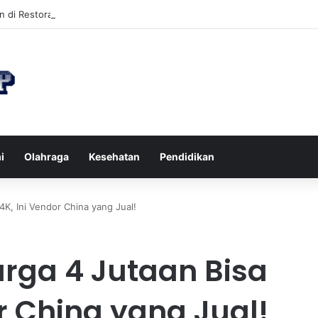
n di Restoran agar Diet Berhasil dan Kalori Tetap Terkontrol
i
Olahraga
Kesehatan
Pendidikan
4K, Ini Vendor China yang Jual!
rga 4 Jutaan Bisa
or China yang Jual!