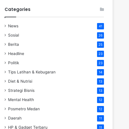
Categories
News
41
Sosial
26
Berita
25
Headline
23
Politik
23
Tips Latihan & Kebugaran
14
Diet & Nutrisi
13
Strategi Bisnis
13
Mental Health
12
Posmetro Medan
12
Daerah
11
HP & Gadget Terbaru
11