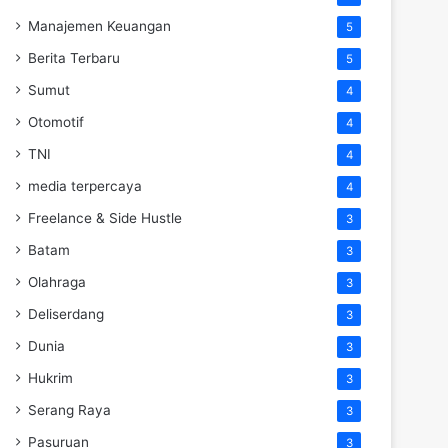
Manajemen Keuangan
5
Berita Terbaru
5
Sumut
4
Otomotif
4
TNI
4
media terpercaya
4
Freelance & Side Hustle
3
Batam
3
Olahraga
3
Deliserdang
3
Dunia
3
Hukrim
3
Serang Raya
3
Pasuruan
3