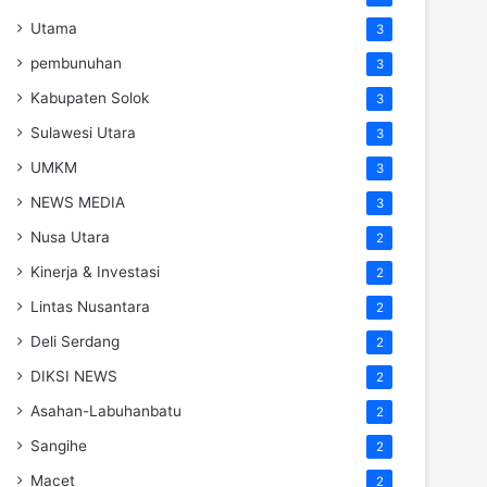
Utama
3
pembunuhan
3
Kabupaten Solok
3
Sulawesi Utara
3
UMKM
3
NEWS MEDIA
3
Nusa Utara
2
Kinerja & Investasi
2
Lintas Nusantara
2
Deli Serdang
2
DIKSI NEWS
2
Asahan-Labuhanbatu
2
Sangihe
2
Macet
2