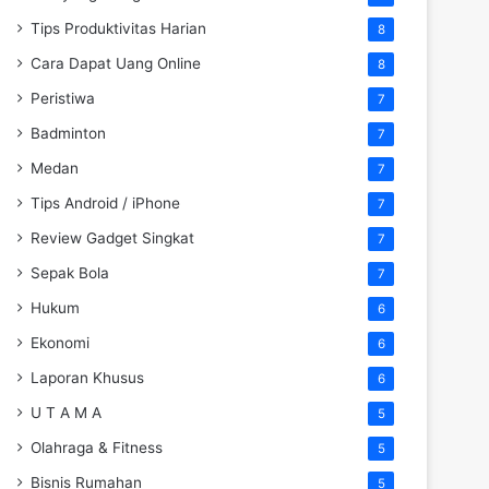
Tips Produktivitas Harian
8
Cara Dapat Uang Online
8
Peristiwa
7
Badminton
7
Medan
7
Tips Android / iPhone
7
Review Gadget Singkat
7
Sepak Bola
7
Hukum
6
Ekonomi
6
Laporan Khusus
6
U T A M A
5
Olahraga & Fitness
5
Bisnis Rumahan
5