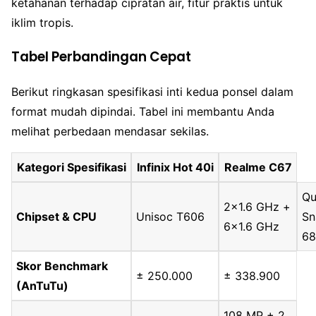
ketahanan terhadap cipratan air, fitur praktis untuk
iklim tropis.
Tabel Perbandingan Cepat
Berikut ringkasan spesifikasi inti kedua ponsel dalam
format mudah dipindai. Tabel ini membantu Anda
melihat perbedaan mendasar sekilas.
Kategori Spesifikasi
Infinix Hot 40i
Realme C67
Q
2×1.6 GHz +
Chipset & CPU
Unisoc T606
Sn
6×1.6 GHz
68
Skor Benchmark
± 250.000
± 338.900
(AnTuTu)
108 MP + 2