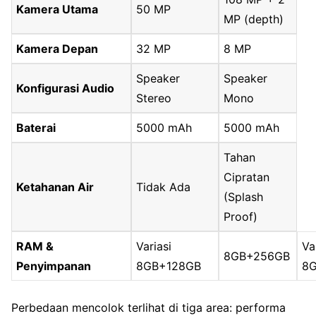
Kamera Utama
50 MP
MP (depth)
Kamera Depan
32 MP
8 MP
Speaker
Speaker
Konfigurasi Audio
Stereo
Mono
Baterai
5000 mAh
5000 mAh
Tahan
Cipratan
Ketahanan Air
Tidak Ada
(Splash
Proof)
RAM &
Variasi
Va
8GB+256GB
Penyimpanan
8GB+128GB
8
Perbedaan mencolok terlihat di tiga area: performa