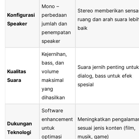
Mono –
Stereo memberikan sensa
Konfigurasi
perbedaan
ruang dan arah suara lebi
Speaker
jumlah dan
baik
penempatan
speaker
Kejernihan,
bass, dan
Suara jernih penting untu
Kualitas
volume
dialog, bass untuk efek
Suara
maksimal
spesial
yang
dihasilkan
Software
enhancement
Meningkatkan pengalama
Dukungan
untuk
sesuai jenis konten (film,
Teknologi
optimasi
musik, game)