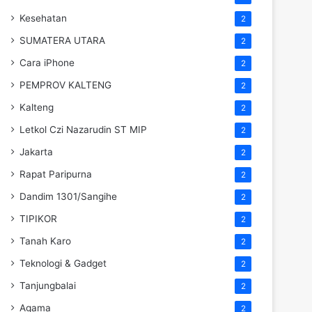
Kesehatan
2
SUMATERA UTARA
2
Cara iPhone
2
PEMPROV KALTENG
2
Kalteng
2
Letkol Czi Nazarudin ST MIP
2
Jakarta
2
Rapat Paripurna
2
Dandim 1301/Sangihe
2
TIPIKOR
2
Tanah Karo
2
Teknologi & Gadget
2
Tanjungbalai
2
Agama
2