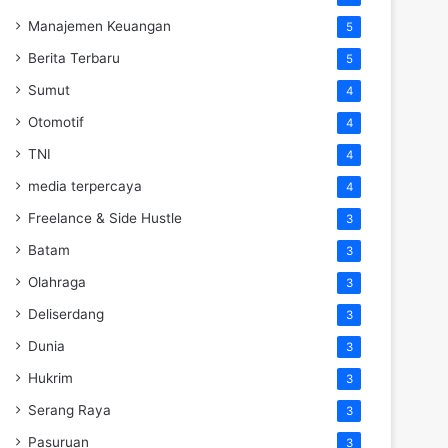
Manajemen Keuangan
5
Berita Terbaru
5
Sumut
4
Otomotif
4
TNI
4
media terpercaya
4
Freelance & Side Hustle
3
Batam
3
Olahraga
3
Deliserdang
3
Dunia
3
Hukrim
3
Serang Raya
3
Pasuruan
3