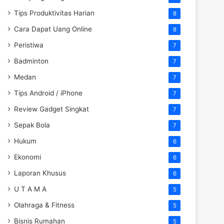
Tips Produktivitas Harian
8
Cara Dapat Uang Online
8
Peristiwa
7
Badminton
7
Medan
7
Tips Android / iPhone
7
Review Gadget Singkat
7
Sepak Bola
7
Hukum
6
Ekonomi
6
Laporan Khusus
6
U T A M A
5
Olahraga & Fitness
5
Bisnis Rumahan
5