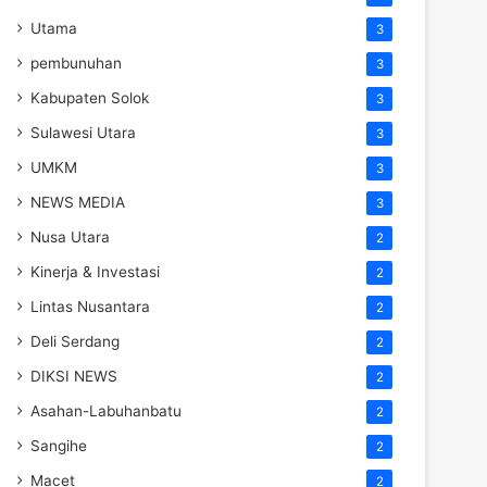
Utama
3
pembunuhan
3
Kabupaten Solok
3
Sulawesi Utara
3
UMKM
3
NEWS MEDIA
3
Nusa Utara
2
Kinerja & Investasi
2
Lintas Nusantara
2
Deli Serdang
2
DIKSI NEWS
2
Asahan-Labuhanbatu
2
Sangihe
2
Macet
2