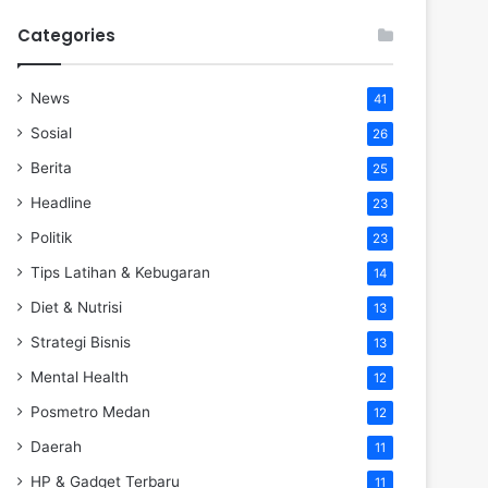
Categories
News
41
Sosial
26
Berita
25
Headline
23
Politik
23
Tips Latihan & Kebugaran
14
Diet & Nutrisi
13
Strategi Bisnis
13
Mental Health
12
Posmetro Medan
12
Daerah
11
HP & Gadget Terbaru
11