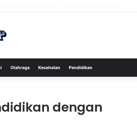
 di Restoran agar Diet Berhasil dan Kalori Tetap Terkontrol
i
Olahraga
Kesehatan
Pendidikan
ndidikan dengan