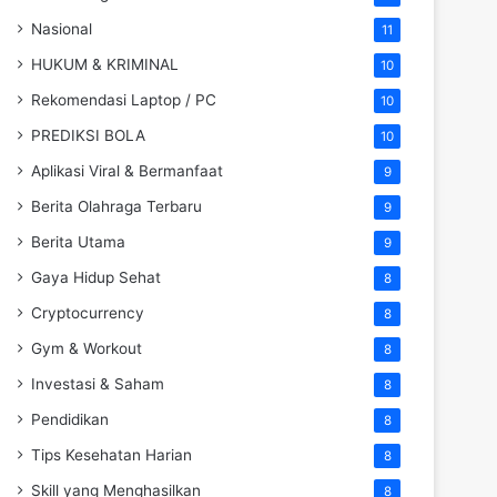
Nasional
11
HUKUM & KRIMINAL
10
Rekomendasi Laptop / PC
10
PREDIKSI BOLA
10
Aplikasi Viral & Bermanfaat
9
Berita Olahraga Terbaru
9
Berita Utama
9
Gaya Hidup Sehat
8
Cryptocurrency
8
Gym & Workout
8
Investasi & Saham
8
Pendidikan
8
Tips Kesehatan Harian
8
Skill yang Menghasilkan
8