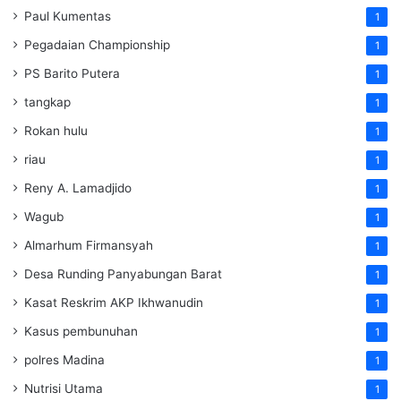
Paul Kumentas
1
Pegadaian Championship
1
PS Barito Putera
1
tangkap
1
Rokan hulu
1
riau
1
Reny A. Lamadjido
1
Wagub
1
Almarhum Firmansyah
1
Desa Runding Panyabungan Barat
1
Kasat Reskrim AKP Ikhwanudin
1
Kasus pembunuhan
1
polres Madina
1
Nutrisi Utama
1