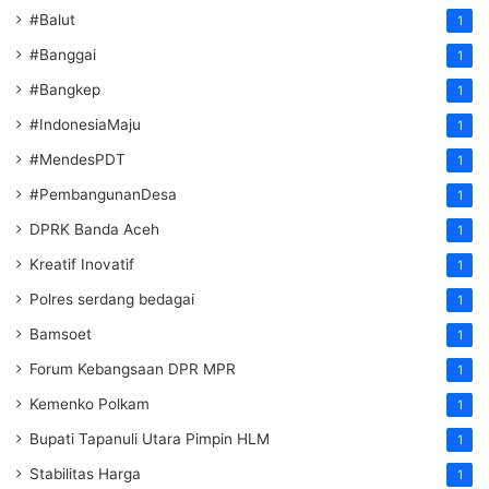
#Balut
1
#Banggai
1
#Bangkep
1
#IndonesiaMaju
1
#MendesPDT
1
#PembangunanDesa
1
DPRK Banda Aceh
1
Kreatif Inovatif
1
Polres serdang bedagai
1
Bamsoet
1
Forum Kebangsaan DPR MPR
1
Kemenko Polkam
1
‎Bupati Tapanuli Utara Pimpin HLM
1
Stabilitas Harga
1