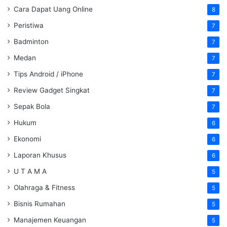
Cara Dapat Uang Online
8
Peristiwa
7
Badminton
7
Medan
7
Tips Android / iPhone
7
Review Gadget Singkat
7
Sepak Bola
7
Hukum
6
Ekonomi
6
Laporan Khusus
6
U T A M A
5
Olahraga & Fitness
5
Bisnis Rumahan
5
Manajemen Keuangan
5