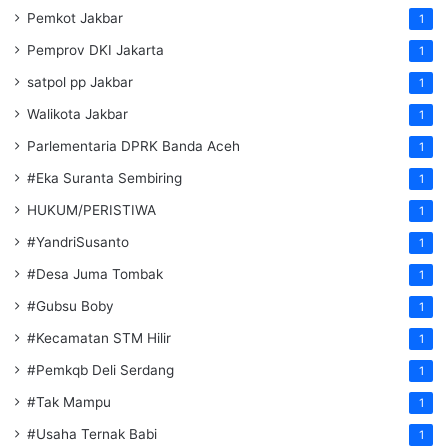
Pemkot Jakbar
1
Pemprov DKI Jakarta
1
satpol pp Jakbar
1
Walikota Jakbar
1
Parlementaria DPRK Banda Aceh
1
#Eka Suranta Sembiring
1
HUKUM/PERISTIWA
1
#YandriSusanto
1
#Desa Juma Tombak
1
#Gubsu Boby
1
#Kecamatan STM Hilir
1
#Pemkqb Deli Serdang
1
#Tak Mampu
1
#Usaha Ternak Babi
1