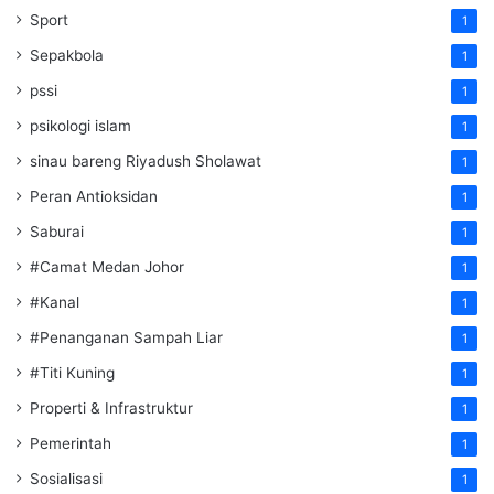
Sport
1
Sepakbola
1
pssi
1
psikologi islam
1
sinau bareng Riyadush Sholawat
1
Peran Antioksidan
1
Saburai
1
#Camat Medan Johor
1
#Kanal
1
#Penanganan Sampah Liar
1
#Titi Kuning
1
Properti & Infrastruktur
1
Pemerintah
1
Sosialisasi
1