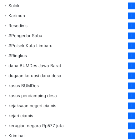
Solok
1
Karimun
1
Resedivis
1
#Pengedar Sabu
1
#Polsek Kuta Limbaru
1
#Ringkus
1
dana BUMDes Jawa Barat
1
dugaan korupsi dana desa
1
kasus BUMDes
1
kasus pendamping desa
1
kejaksaan negeri ciamis
1
kejari ciamis
1
kerugian negara Rp577 juta
1
Kriminal
1