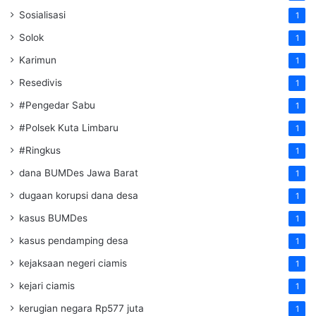
Sosialisasi
1
Solok
1
Karimun
1
Resedivis
1
#Pengedar Sabu
1
#Polsek Kuta Limbaru
1
#Ringkus
1
dana BUMDes Jawa Barat
1
dugaan korupsi dana desa
1
kasus BUMDes
1
kasus pendamping desa
1
kejaksaan negeri ciamis
1
kejari ciamis
1
kerugian negara Rp577 juta
1