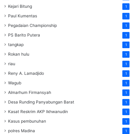
Kejari Bitung
1
Paul Kumentas
1
Pegadaian Championship
1
PS Barito Putera
1
tangkap
1
Rokan hulu
1
riau
1
Reny A. Lamadjido
1
Wagub
1
Almarhum Firmansyah
1
Desa Runding Panyabungan Barat
1
Kasat Reskrim AKP Ikhwanudin
1
Kasus pembunuhan
1
polres Madina
1