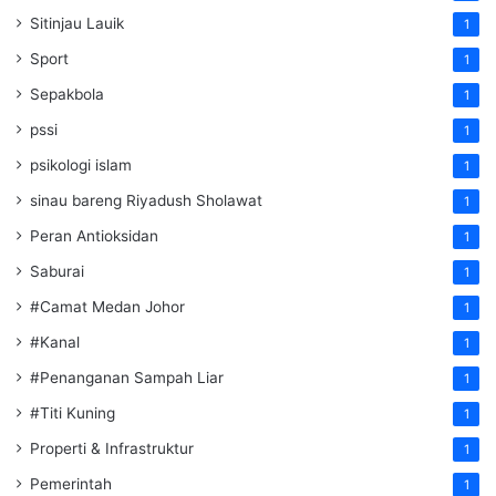
Sitinjau Lauik
1
Sport
1
Sepakbola
1
pssi
1
psikologi islam
1
sinau bareng Riyadush Sholawat
1
Peran Antioksidan
1
Saburai
1
#Camat Medan Johor
1
#Kanal
1
#Penanganan Sampah Liar
1
#Titi Kuning
1
Properti & Infrastruktur
1
Pemerintah
1