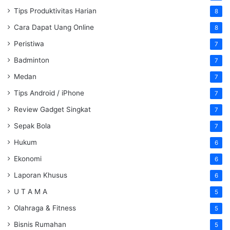
Tips Produktivitas Harian
8
Cara Dapat Uang Online
8
Peristiwa
7
Badminton
7
Medan
7
Tips Android / iPhone
7
Review Gadget Singkat
7
Sepak Bola
7
Hukum
6
Ekonomi
6
Laporan Khusus
6
U T A M A
5
Olahraga & Fitness
5
Bisnis Rumahan
5