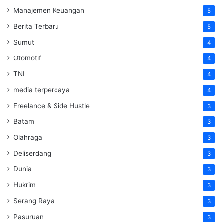
Manajemen Keuangan
5
Berita Terbaru
5
Sumut
4
Otomotif
4
TNI
4
media terpercaya
4
Freelance & Side Hustle
3
Batam
3
Olahraga
3
Deliserdang
3
Dunia
3
Hukrim
3
Serang Raya
3
Pasuruan
3