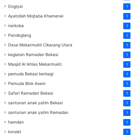
Dogiyai
1
Ayatollah Mojtaba Khamenei
1
narkoba
1
Pandeglang
1
Desa Mekarmukti Cikarang Utara
1
kegiatan Ramadan Bekasi
1
Masjid Al Ikhlas Mekarmukti
1
pemuda Bekasi berbagi
1
Pemuda Blok Asem
1
Safari Ramadan Bekasi
1
santunan anak yatim Bekasi
1
santunan anak yatim Ramadan
1
hamdan
1
korslet
1