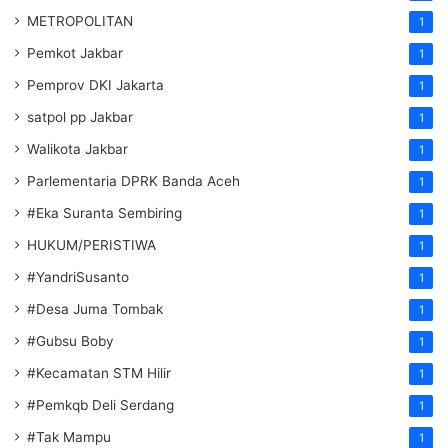
METROPOLITAN
1
Pemkot Jakbar
1
Pemprov DKI Jakarta
1
satpol pp Jakbar
1
Walikota Jakbar
1
Parlementaria DPRK Banda Aceh
1
#Eka Suranta Sembiring
1
HUKUM/PERISTIWA
1
#YandriSusanto
1
#Desa Juma Tombak
1
#Gubsu Boby
1
#Kecamatan STM Hilir
1
#Pemkqb Deli Serdang
1
#Tak Mampu
1