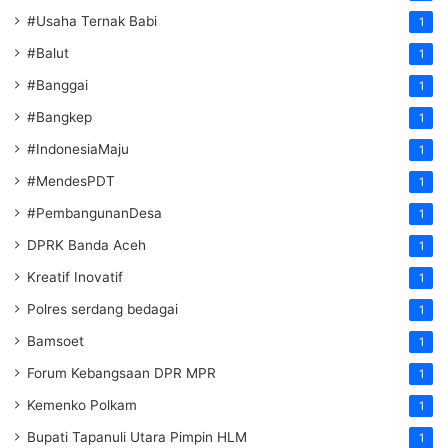
#Usaha Ternak Babi
1
#Balut
1
#Banggai
1
#Bangkep
1
#IndonesiaMaju
1
#MendesPDT
1
#PembangunanDesa
1
DPRK Banda Aceh
1
Kreatif Inovatif
1
Polres serdang bedagai
1
Bamsoet
1
Forum Kebangsaan DPR MPR
1
Kemenko Polkam
1
‎Bupati Tapanuli Utara Pimpin HLM
1