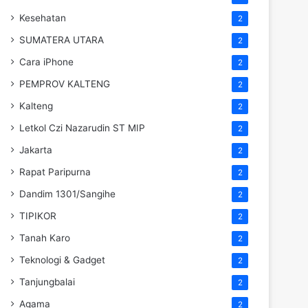
Kesehatan
2
SUMATERA UTARA
2
Cara iPhone
2
PEMPROV KALTENG
2
Kalteng
2
Letkol Czi Nazarudin ST MIP
2
Jakarta
2
Rapat Paripurna
2
Dandim 1301/Sangihe
2
TIPIKOR
2
Tanah Karo
2
Teknologi & Gadget
2
Tanjungbalai
2
Agama
2