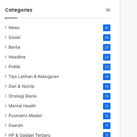
Categories
News
41
Sosial
26
Berita
25
Headline
23
Politik
23
Tips Latihan & Kebugaran
14
Diet & Nutrisi
13
Strategi Bisnis
13
Mental Health
12
Posmetro Medan
12
Daerah
11
HP & Gadget Terbaru
11