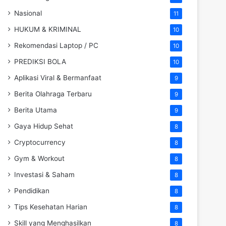
Nasional
11
HUKUM & KRIMINAL
10
Rekomendasi Laptop / PC
10
PREDIKSI BOLA
10
Aplikasi Viral & Bermanfaat
9
Berita Olahraga Terbaru
9
Berita Utama
9
Gaya Hidup Sehat
8
Cryptocurrency
8
Gym & Workout
8
Investasi & Saham
8
Pendidikan
8
Tips Kesehatan Harian
8
Skill yang Menghasilkan
8