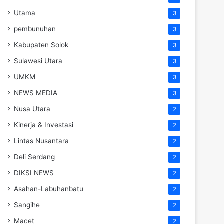
Utama
3
pembunuhan
3
Kabupaten Solok
3
Sulawesi Utara
3
UMKM
3
NEWS MEDIA
3
Nusa Utara
2
Kinerja & Investasi
2
Lintas Nusantara
2
Deli Serdang
2
DIKSI NEWS
2
Asahan-Labuhanbatu
2
Sangihe
2
Macet
2