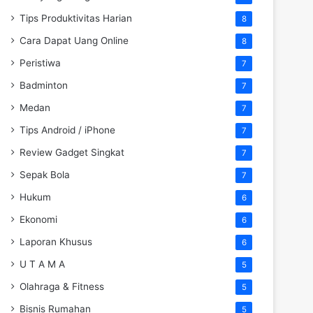
Tips Produktivitas Harian
8
Cara Dapat Uang Online
8
Peristiwa
7
Badminton
7
Medan
7
Tips Android / iPhone
7
Review Gadget Singkat
7
Sepak Bola
7
Hukum
6
Ekonomi
6
Laporan Khusus
6
U T A M A
5
Olahraga & Fitness
5
Bisnis Rumahan
5