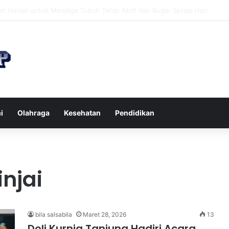
n di Restoran agar Diet Berhasil dan Kalori Tetap Terkontrol
i
Olahraga
Kesehatan
Pendidikan
njai
bila salsabila
Maret 28, 2026
13
Doli Kurnia Tanjung Hadiri Acara