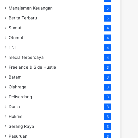
Manajemen Keuangan
5
Berita Terbaru
5
Sumut
4
Otomotif
4
TNI
4
media terpercaya
4
Freelance & Side Hustle
3
Batam
3
Olahraga
3
Deliserdang
3
Dunia
3
Hukrim
3
Serang Raya
3
Pasuruan
3