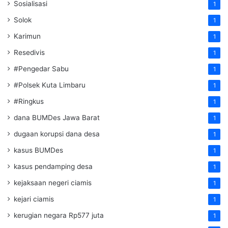
Sosialisasi
1
Solok
1
Karimun
1
Resedivis
1
#Pengedar Sabu
1
#Polsek Kuta Limbaru
1
#Ringkus
1
dana BUMDes Jawa Barat
1
dugaan korupsi dana desa
1
kasus BUMDes
1
kasus pendamping desa
1
kejaksaan negeri ciamis
1
kejari ciamis
1
kerugian negara Rp577 juta
1