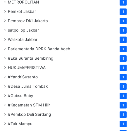
METROPOLITAN
1
Pemkot Jakbar
1
Pemprov DKI Jakarta
1
satpol pp Jakbar
1
Walikota Jakbar
1
Parlementaria DPRK Banda Aceh
1
#Eka Suranta Sembiring
1
HUKUM/PERISTIWA
1
#YandriSusanto
1
#Desa Juma Tombak
1
#Gubsu Boby
1
#Kecamatan STM Hilir
1
#Pemkqb Deli Serdang
1
#Tak Mampu
1