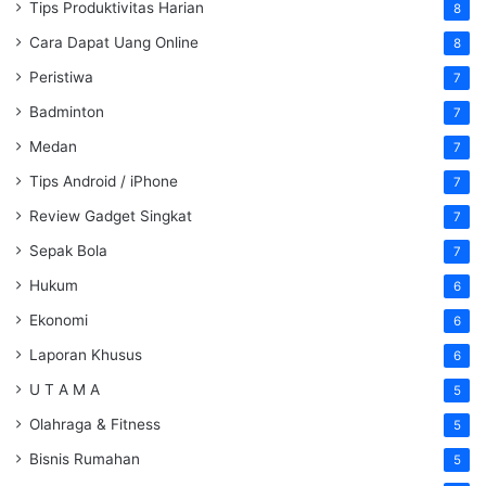
Tips Produktivitas Harian
8
Cara Dapat Uang Online
8
Peristiwa
7
Badminton
7
Medan
7
Tips Android / iPhone
7
Review Gadget Singkat
7
Sepak Bola
7
Hukum
6
Ekonomi
6
Laporan Khusus
6
U T A M A
5
Olahraga & Fitness
5
Bisnis Rumahan
5