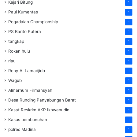
Kejari Bitung
1
Paul Kumentas
1
Pegadaian Championship
1
PS Barito Putera
1
tangkap
1
Rokan hulu
1
riau
1
Reny A. Lamadjido
1
Wagub
1
Almarhum Firmansyah
1
Desa Runding Panyabungan Barat
1
Kasat Reskrim AKP Ikhwanudin
1
Kasus pembunuhan
1
polres Madina
1