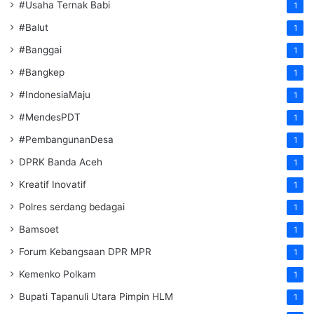
#Usaha Ternak Babi
1
#Balut
1
#Banggai
1
#Bangkep
1
#IndonesiaMaju
1
#MendesPDT
1
#PembangunanDesa
1
DPRK Banda Aceh
1
Kreatif Inovatif
1
Polres serdang bedagai
1
Bamsoet
1
Forum Kebangsaan DPR MPR
1
Kemenko Polkam
1
‎Bupati Tapanuli Utara Pimpin HLM
1