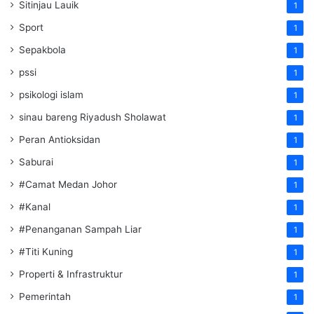
Sitinjau Lauik
1
Sport
1
Sepakbola
1
pssi
1
psikologi islam
1
sinau bareng Riyadush Sholawat
1
Peran Antioksidan
1
Saburai
1
#Camat Medan Johor
1
#Kanal
1
#Penanganan Sampah Liar
1
#Titi Kuning
1
Properti & Infrastruktur
1
Pemerintah
1