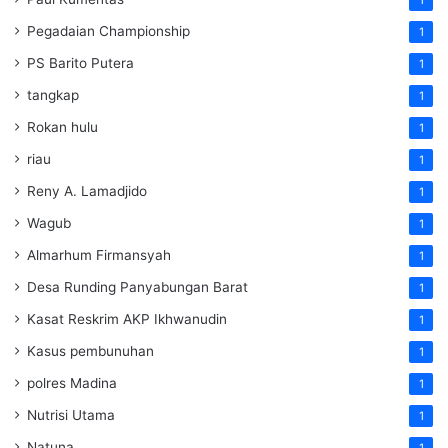
Pegadaian Championship
1
PS Barito Putera
1
tangkap
1
Rokan hulu
1
riau
1
Reny A. Lamadjido
1
Wagub
1
Almarhum Firmansyah
1
Desa Runding Panyabungan Barat
1
Kasat Reskrim AKP Ikhwanudin
1
Kasus pembunuhan
1
polres Madina
1
Nutrisi Utama
1
Natuna
1