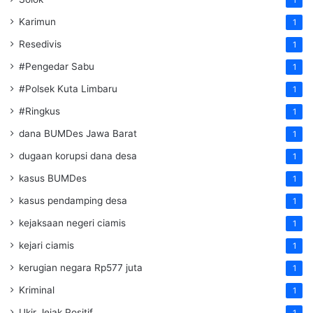
Karimun
1
Resedivis
1
#Pengedar Sabu
1
#Polsek Kuta Limbaru
1
#Ringkus
1
dana BUMDes Jawa Barat
1
dugaan korupsi dana desa
1
kasus BUMDes
1
kasus pendamping desa
1
kejaksaan negeri ciamis
1
kejari ciamis
1
kerugian negara Rp577 juta
1
Kriminal
1
Ukir Jejak Positif
1