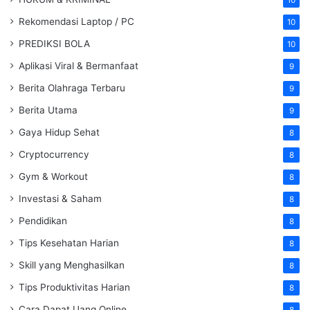
Rekomendasi Laptop / PC
10
PREDIKSI BOLA
10
Aplikasi Viral & Bermanfaat
9
Berita Olahraga Terbaru
9
Berita Utama
9
Gaya Hidup Sehat
8
Cryptocurrency
8
Gym & Workout
8
Investasi & Saham
8
Pendidikan
8
Tips Kesehatan Harian
8
Skill yang Menghasilkan
8
Tips Produktivitas Harian
8
Cara Dapat Uang Online
8