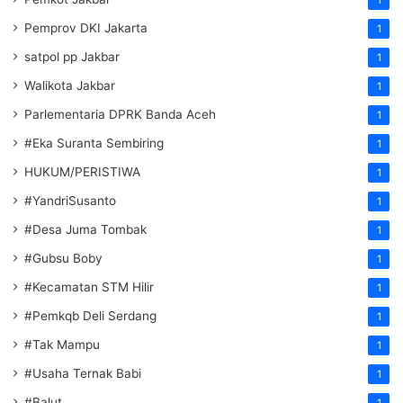
Pemprov DKI Jakarta
1
satpol pp Jakbar
1
Walikota Jakbar
1
Parlementaria DPRK Banda Aceh
1
#Eka Suranta Sembiring
1
HUKUM/PERISTIWA
1
#YandriSusanto
1
#Desa Juma Tombak
1
#Gubsu Boby
1
#Kecamatan STM Hilir
1
#Pemkqb Deli Serdang
1
#Tak Mampu
1
#Usaha Ternak Babi
1
#Balut
1