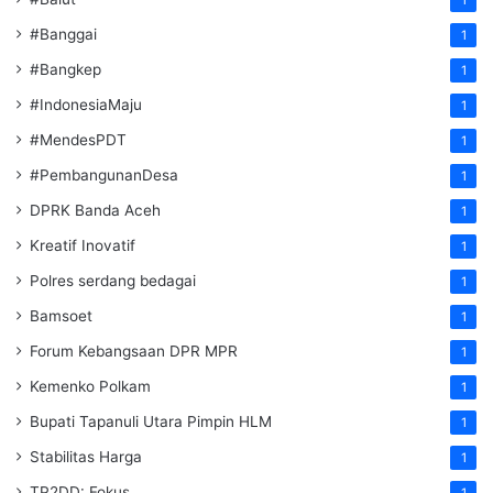
#Banggai
1
#Bangkep
1
#IndonesiaMaju
1
#MendesPDT
1
#PembangunanDesa
1
DPRK Banda Aceh
1
Kreatif Inovatif
1
Polres serdang bedagai
1
Bamsoet
1
Forum Kebangsaan DPR MPR
1
Kemenko Polkam
1
‎Bupati Tapanuli Utara Pimpin HLM
1
Stabilitas Harga
1
TP2DD: Fokus
1