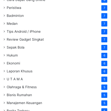
Peristiwa
7
Badminton
7
Medan
7
Tips Android / iPhone
7
Review Gadget Singkat
7
Sepak Bola
7
Hukum
6
Ekonomi
6
Laporan Khusus
6
U T A M A
5
Olahraga & Fitness
5
Bisnis Rumahan
5
Manajemen Keuangan
5
Berita Terbaru
5