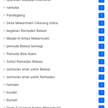
narkoba
1
Pandeglang
1
Desa Mekarmukti Cikarang Utara
1
kegiatan Ramadan Bekasi
1
Masjid Al Ikhlas Mekarmukti
1
pemuda Bekasi berbagi
1
Pemuda Blok Asem
1
Safari Ramadan Bekasi
1
santunan anak yatim Bekasi
1
santunan anak yatim Ramadan
1
hamdan
1
korslet
1
Rumah
1
Dede Sulaeman Kades Mekarmukti
1