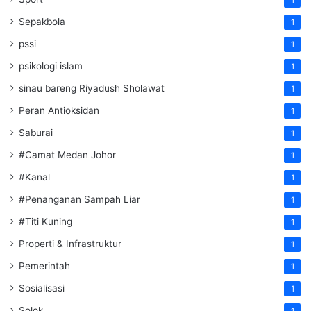
Sepakbola
1
pssi
1
psikologi islam
1
sinau bareng Riyadush Sholawat
1
Peran Antioksidan
1
Saburai
1
#Camat Medan Johor
1
#Kanal
1
#Penanganan Sampah Liar
1
#Titi Kuning
1
Properti & Infrastruktur
1
Pemerintah
1
Sosialisasi
1
Solok
1