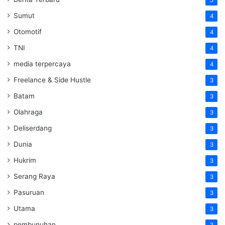
Sumut
4
Otomotif
4
TNI
4
media terpercaya
4
Freelance & Side Hustle
3
Batam
3
Olahraga
3
Deliserdang
3
Dunia
3
Hukrim
3
Serang Raya
3
Pasuruan
3
Utama
3
pembunuhan
3