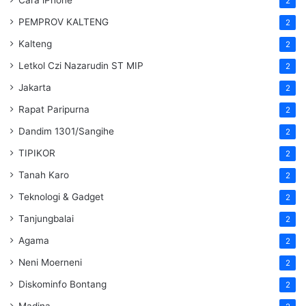
2
PEMPROV KALTENG
2
Kalteng
2
Letkol Czi Nazarudin ST MIP
2
Jakarta
2
Rapat Paripurna
2
Dandim 1301/Sangihe
2
TIPIKOR
2
Tanah Karo
2
Teknologi & Gadget
2
Tanjungbalai
2
Agama
2
Neni Moerneni
2
Diskominfo Bontang
2
Madina