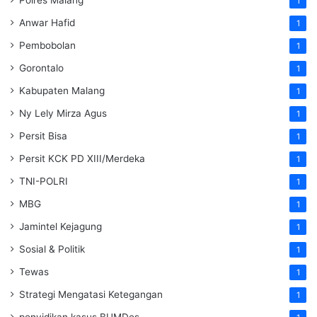
1
Anwar Hafid
1
Pembobolan
1
Gorontalo
1
Kabupaten Malang
1
Ny Lely Mirza Agus
1
Persit Bisa
1
Persit KCK PD XIII/Merdeka
1
TNI-POLRI
1
MBG
1
Jamintel Kejagung
1
Sosial & Politik
1
Tewas
1
Strategi Mengatasi Ketegangan
1
penyidikan kasus BUMDes