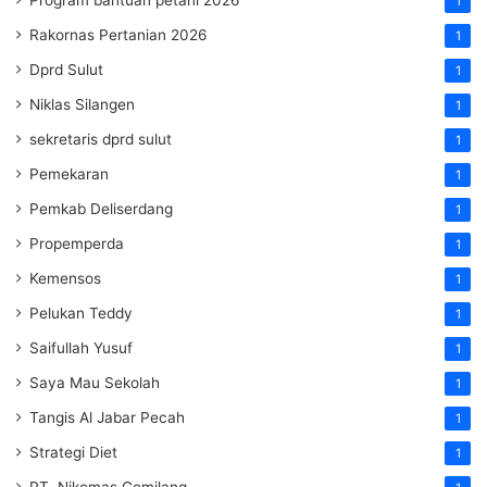
1
Rakornas Pertanian 2026
1
Dprd Sulut
1
Niklas Silangen
1
sekretaris dprd sulut
1
Pemekaran
1
Pemkab Deliserdang
1
Propemperda
1
Kemensos
1
Pelukan Teddy
1
Saifullah Yusuf
1
Saya Mau Sekolah
1
Tangis Al Jabar Pecah
1
Strategi Diet
1
PT. Nikomas Gemilang