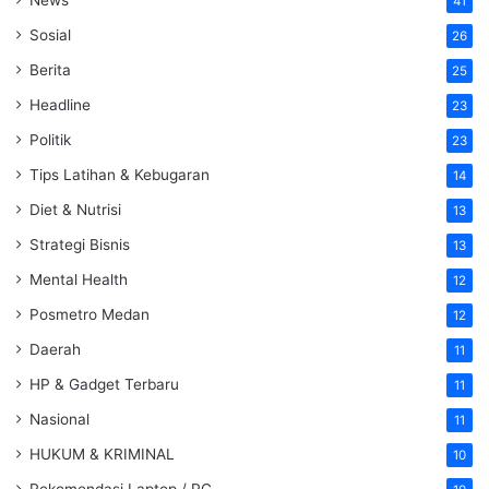
41
Sosial
26
Berita
25
Headline
23
Politik
23
Tips Latihan & Kebugaran
14
Diet & Nutrisi
13
Strategi Bisnis
13
Mental Health
12
Posmetro Medan
12
Daerah
11
HP & Gadget Terbaru
11
Nasional
11
HUKUM & KRIMINAL
10
Rekomendasi Laptop / PC