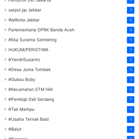
1
satpol pp Jakbar
1
Walikota Jakbar
1
Parlementaria DPRK Banda Aceh
1
#Eka Suranta Sembiring
1
HUKUM/PERISTIWA
1
#YandriSusanto
1
#Desa Juma Tombak
1
#Gubsu Boby
1
#Kecamatan STM Hilir
1
#Pemkqb Deli Serdang
1
#Tak Mampu
1
#Usaha Ternak Babi
1
#Balut
1
#Banggai