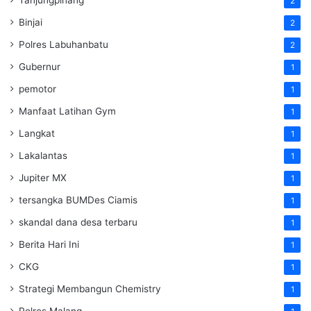
2
Binjai
2
Polres Labuhanbatu
2
Gubernur
1
pemotor
1
Manfaat Latihan Gym
1
Langkat
1
Lakalantas
1
Jupiter MX
1
tersangka BUMDes Ciamis
1
skandal dana desa terbaru
1
Berita Hari Ini
1
CKG
1
Strategi Membangun Chemistry
1
Polres Malang