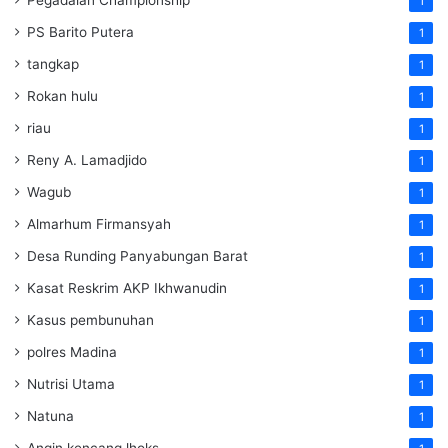
1
PS Barito Putera
1
tangkap
1
Rokan hulu
1
riau
1
Reny A. Lamadjido
1
Wagub
1
Almarhum Firmansyah
1
Desa Runding Panyabungan Barat
1
Kasat Reskrim AKP Ikhwanudin
1
Kasus pembunuhan
1
polres Madina
1
Nutrisi Utama
1
Natuna
1
Angin kencang lhoks