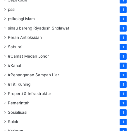
1
pssi
1
psikologi islam
1
sinau bareng Riyadush Sholawat
1
Peran Antioksidan
1
Saburai
1
#Camat Medan Johor
1
#Kanal
1
#Penanganan Sampah Liar
1
#Titi Kuning
1
Properti & Infrastruktur
1
Pemerintah
1
Sosialisasi
1
Solok
1
Karimun