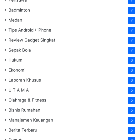
7
Badminton
7
Medan
7
Tips Android / iPhone
7
Review Gadget Singkat
7
Sepak Bola
7
Hukum
6
Ekonomi
6
Laporan Khusus
6
U T A M A
5
Olahraga & Fitness
5
Bisnis Rumahan
5
Manajemen Keuangan
5
Berita Terbaru
5
Sumut