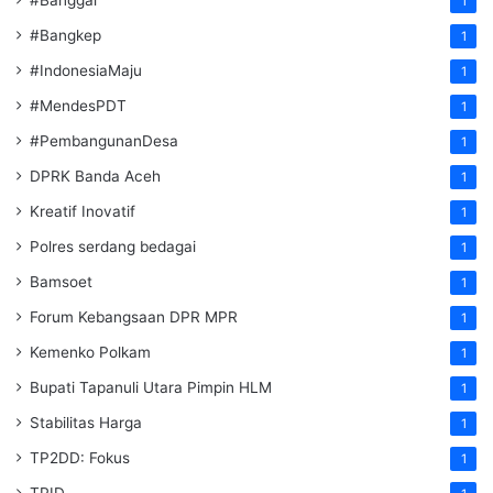
1
#Bangkep
1
#IndonesiaMaju
1
#MendesPDT
1
#PembangunanDesa
1
DPRK Banda Aceh
1
Kreatif Inovatif
1
Polres serdang bedagai
1
Bamsoet
1
Forum Kebangsaan DPR MPR
1
Kemenko Polkam
1
‎Bupati Tapanuli Utara Pimpin HLM
1
Stabilitas Harga
1
TP2DD: Fokus
1
TPID