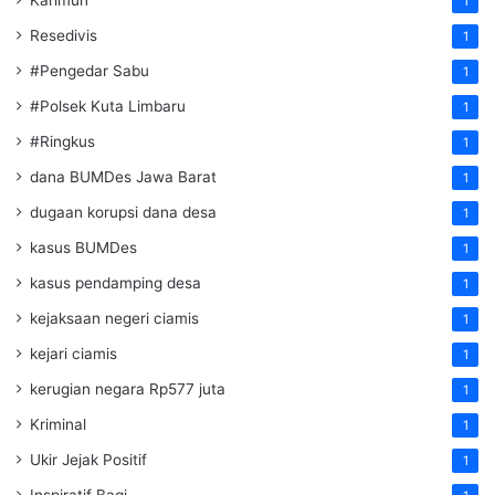
1
Resedivis
1
#Pengedar Sabu
1
#Polsek Kuta Limbaru
1
#Ringkus
1
dana BUMDes Jawa Barat
1
dugaan korupsi dana desa
1
kasus BUMDes
1
kasus pendamping desa
1
kejaksaan negeri ciamis
1
kejari ciamis
1
kerugian negara Rp577 juta
1
Kriminal
1
Ukir Jejak Positif
1
Inspiratif Bagi