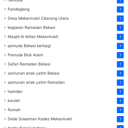
1
Pandeglang
1
Desa Mekarmukti Cikarang Utara
1
kegiatan Ramadan Bekasi
1
Masjid Al Ikhlas Mekarmukti
1
pemuda Bekasi berbagi
1
Pemuda Blok Asem
1
Safari Ramadan Bekasi
1
santunan anak yatim Bekasi
1
santunan anak yatim Ramadan
1
hamdan
1
korslet
1
Rumah
1
Dede Sulaeman Kades Mekarmukti
1
berita Bekasi terbaru