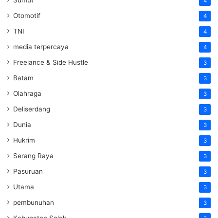
4
Otomotif
4
TNI
4
media terpercaya
4
Freelance & Side Hustle
3
Batam
3
Olahraga
3
Deliserdang
3
Dunia
3
Hukrim
3
Serang Raya
3
Pasuruan
3
Utama
3
pembunuhan
3
Kabupaten Solok