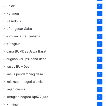
Solok
1
Karimun
1
Resedivis
1
#Pengedar Sabu
1
#Polsek Kuta Limbaru
1
#Ringkus
1
dana BUMDes Jawa Barat
1
dugaan korupsi dana desa
1
kasus BUMDes
1
kasus pendamping desa
1
kejaksaan negeri ciamis
1
kejari ciamis
1
kerugian negara Rp577 juta
1
Kriminal
1