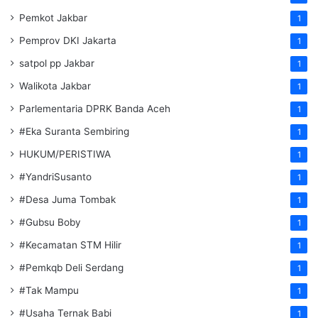
Pemkot Jakbar
1
Pemprov DKI Jakarta
1
satpol pp Jakbar
1
Walikota Jakbar
1
Parlementaria DPRK Banda Aceh
1
#Eka Suranta Sembiring
1
HUKUM/PERISTIWA
1
#YandriSusanto
1
#Desa Juma Tombak
1
#Gubsu Boby
1
#Kecamatan STM Hilir
1
#Pemkqb Deli Serdang
1
#Tak Mampu
1
#Usaha Ternak Babi
1