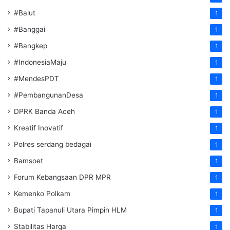
#Balut
1
#Banggai
1
#Bangkep
1
#IndonesiaMaju
1
#MendesPDT
1
#PembangunanDesa
1
DPRK Banda Aceh
1
Kreatif Inovatif
1
Polres serdang bedagai
1
Bamsoet
1
Forum Kebangsaan DPR MPR
1
Kemenko Polkam
1
‎Bupati Tapanuli Utara Pimpin HLM
1
Stabilitas Harga
1