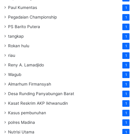
Paul Kumentas
1
Pegadaian Championship
1
PS Barito Putera
1
tangkap
1
Rokan hulu
1
riau
1
Reny A. Lamadjido
1
Wagub
1
Almarhum Firmansyah
1
Desa Runding Panyabungan Barat
1
Kasat Reskrim AKP Ikhwanudin
1
Kasus pembunuhan
1
polres Madina
1
Nutrisi Utama
1