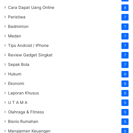
Cara Dapat Uang Online
8
Peristiwa
7
Badminton
7
Medan
7
Tips Android / iPhone
7
Review Gadget Singkat
7
Sepak Bola
7
Hukum
6
Ekonomi
6
Laporan Khusus
6
U T A M A
5
Olahraga & Fitness
5
Bisnis Rumahan
5
Manajemen Keuangan
5