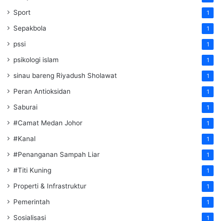
Sport
1
Sepakbola
1
pssi
1
psikologi islam
1
sinau bareng Riyadush Sholawat
1
Peran Antioksidan
1
Saburai
1
#Camat Medan Johor
1
#Kanal
1
#Penanganan Sampah Liar
1
#Titi Kuning
1
Properti & Infrastruktur
1
Pemerintah
1
Sosialisasi
1