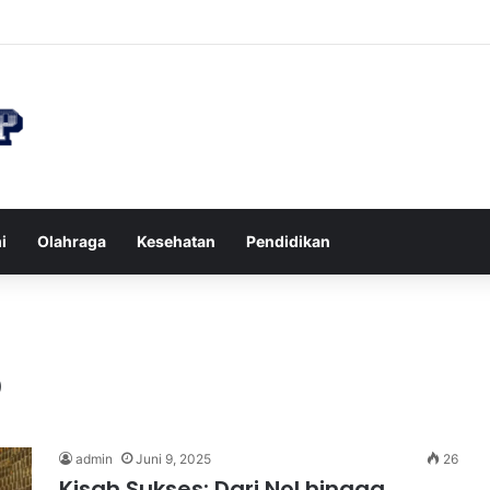
n di Restoran agar Diet Berhasil dan Kalori Tetap Terkontrol
i
Olahraga
Kesehatan
Pendidikan
p
admin
Juni 9, 2025
26
Kisah Sukses: Dari Nol hingga