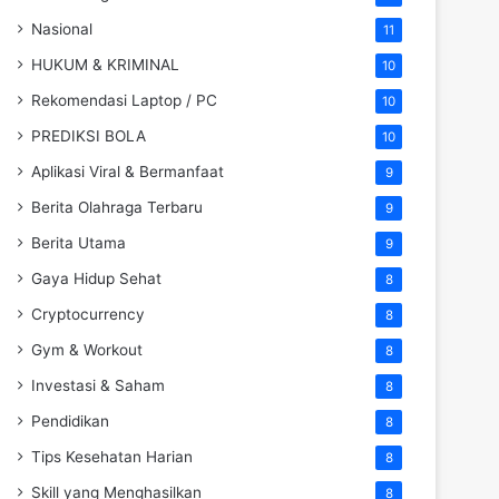
Nasional
11
HUKUM & KRIMINAL
10
Rekomendasi Laptop / PC
10
PREDIKSI BOLA
10
Aplikasi Viral & Bermanfaat
9
Berita Olahraga Terbaru
9
Berita Utama
9
Gaya Hidup Sehat
8
Cryptocurrency
8
Gym & Workout
8
Investasi & Saham
8
Pendidikan
8
Tips Kesehatan Harian
8
Skill yang Menghasilkan
8