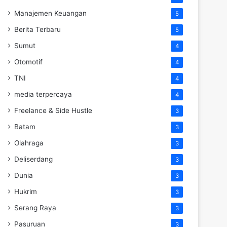
Manajemen Keuangan
5
Berita Terbaru
5
Sumut
4
Otomotif
4
TNI
4
media terpercaya
4
Freelance & Side Hustle
3
Batam
3
Olahraga
3
Deliserdang
3
Dunia
3
Hukrim
3
Serang Raya
3
Pasuruan
3