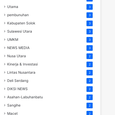
Utama
3
pembunuhan
3
Kabupaten Solok
3
Sulawesi Utara
3
UMKM
3
NEWS MEDIA
3
Nusa Utara
2
Kinerja & Investasi
2
Lintas Nusantara
2
Deli Serdang
2
DIKSI NEWS
2
Asahan-Labuhanbatu
2
Sangihe
2
Macet
2