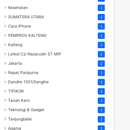
Kesehatan
2
SUMATERA UTARA
2
Cara iPhone
2
PEMPROV KALTENG
2
Kalteng
2
Letkol Czi Nazarudin ST MIP
2
Jakarta
2
Rapat Paripurna
2
Dandim 1301/Sangihe
2
TIPIKOR
2
Tanah Karo
2
Teknologi & Gadget
2
Tanjungbalai
2
Agama
2