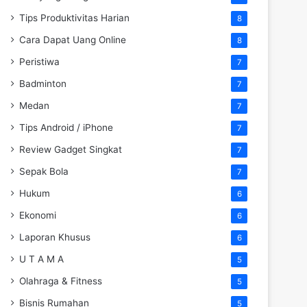
Tips Produktivitas Harian
8
Cara Dapat Uang Online
8
Peristiwa
7
Badminton
7
Medan
7
Tips Android / iPhone
7
Review Gadget Singkat
7
Sepak Bola
7
Hukum
6
Ekonomi
6
Laporan Khusus
6
U T A M A
5
Olahraga & Fitness
5
Bisnis Rumahan
5