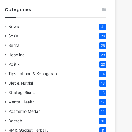
Categories
News
41
Sosial
26
Berita
25
Headline
23
Politik
23
Tips Latihan & Kebugaran
14
Diet & Nutrisi
13
Strategi Bisnis
13
Mental Health
12
Posmetro Medan
12
Daerah
11
HP & Gadget Terbaru
11