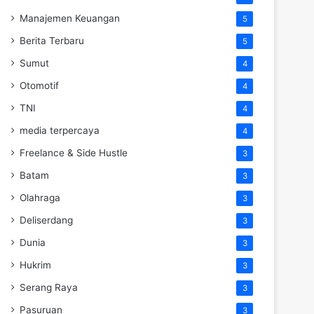
Manajemen Keuangan
5
Berita Terbaru
5
Sumut
4
Otomotif
4
TNI
4
media terpercaya
4
Freelance & Side Hustle
3
Batam
3
Olahraga
3
Deliserdang
3
Dunia
3
Hukrim
3
Serang Raya
3
Pasuruan
3