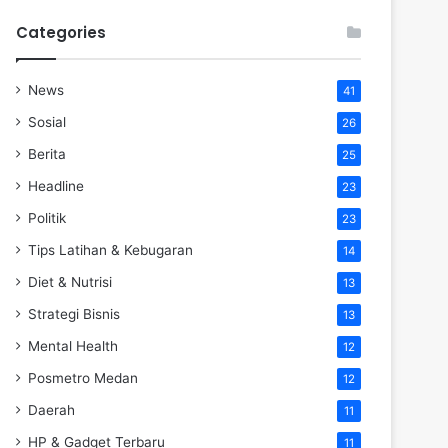
Categories
News
41
Sosial
26
Berita
25
Headline
23
Politik
23
Tips Latihan & Kebugaran
14
Diet & Nutrisi
13
Strategi Bisnis
13
Mental Health
12
Posmetro Medan
12
Daerah
11
HP & Gadget Terbaru
11