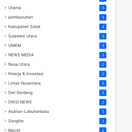
Utama
3
pembunuhan
3
Kabupaten Solok
3
Sulawesi Utara
3
UMKM
3
NEWS MEDIA
3
Nusa Utara
2
Kinerja & Investasi
2
Lintas Nusantara
2
Deli Serdang
2
DIKSI NEWS
2
Asahan-Labuhanbatu
2
Sangihe
2
Macet
2