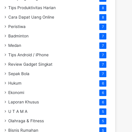
Tips Produktivitas Harian
8
Cara Dapat Uang Online
8
Peristiwa
7
Badminton
7
Medan
7
Tips Android / iPhone
7
Review Gadget Singkat
7
Sepak Bola
7
Hukum
6
Ekonomi
6
Laporan Khusus
6
U T A M A
5
Olahraga & Fitness
5
Bisnis Rumahan
5