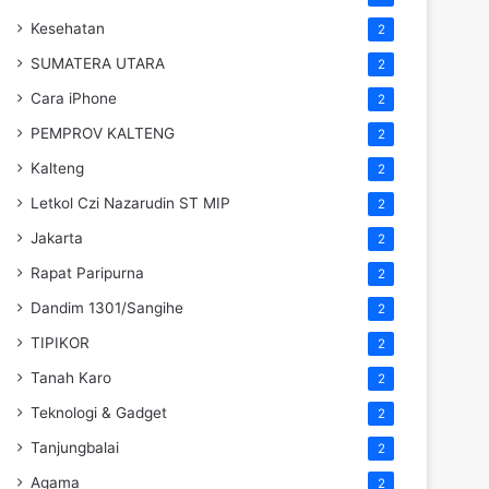
Kesehatan
2
SUMATERA UTARA
2
Cara iPhone
2
PEMPROV KALTENG
2
Kalteng
2
Letkol Czi Nazarudin ST MIP
2
Jakarta
2
Rapat Paripurna
2
Dandim 1301/Sangihe
2
TIPIKOR
2
Tanah Karo
2
Teknologi & Gadget
2
Tanjungbalai
2
Agama
2