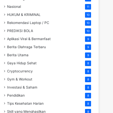
Nasional
11
HUKUM & KRIMINAL
10
Rekomendasi Laptop / PC
10
PREDIKSI BOLA
10
Aplikasi Viral & Bermanfaat
9
Berita Olahraga Terbaru
9
Berita Utama
9
Gaya Hidup Sehat
8
Cryptocurrency
8
Gym & Workout
8
Investasi & Saham
8
Pendidikan
8
Tips Kesehatan Harian
8
Skill yang Menghasilkan
8