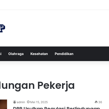
 di Restoran agar Diet Berhasil dan Kalori Tetap Terkontrol
i
Olahraga
Kesehatan
Pendidikan
dungan Pekerja
admin
Mei 15, 2025
36
DPR Usulkan Regulasi Perlindungan