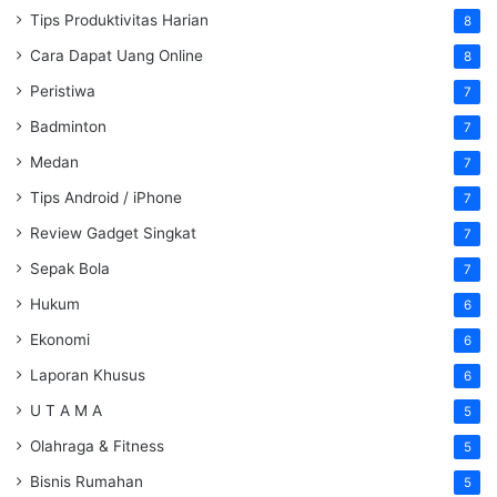
Tips Produktivitas Harian
8
Cara Dapat Uang Online
8
Peristiwa
7
Badminton
7
Medan
7
Tips Android / iPhone
7
Review Gadget Singkat
7
Sepak Bola
7
Hukum
6
Ekonomi
6
Laporan Khusus
6
U T A M A
5
Olahraga & Fitness
5
Bisnis Rumahan
5