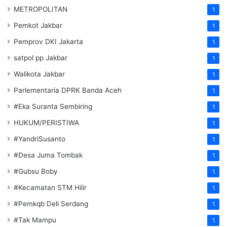
METROPOLITAN
1
Pemkot Jakbar
1
Pemprov DKI Jakarta
1
satpol pp Jakbar
1
Walikota Jakbar
1
Parlementaria DPRK Banda Aceh
1
#Eka Suranta Sembiring
1
HUKUM/PERISTIWA
1
#YandriSusanto
1
#Desa Juma Tombak
1
#Gubsu Boby
1
#Kecamatan STM Hilir
1
#Pemkqb Deli Serdang
1
#Tak Mampu
1