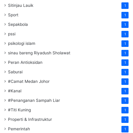
Sitinjau Lauik
1
Sport
1
Sepakbola
1
pssi
1
psikologi islam
1
sinau bareng Riyadush Sholawat
1
Peran Antioksidan
1
Saburai
1
#Camat Medan Johor
1
#Kanal
1
#Penanganan Sampah Liar
1
#Titi Kuning
1
Properti & Infrastruktur
1
Pemerintah
1