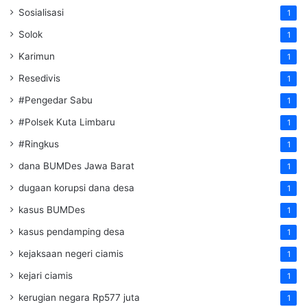
Sosialisasi
1
Solok
1
Karimun
1
Resedivis
1
#Pengedar Sabu
1
#Polsek Kuta Limbaru
1
#Ringkus
1
dana BUMDes Jawa Barat
1
dugaan korupsi dana desa
1
kasus BUMDes
1
kasus pendamping desa
1
kejaksaan negeri ciamis
1
kejari ciamis
1
kerugian negara Rp577 juta
1