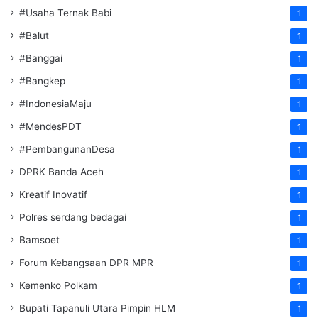
#Usaha Ternak Babi
1
#Balut
1
#Banggai
1
#Bangkep
1
#IndonesiaMaju
1
#MendesPDT
1
#PembangunanDesa
1
DPRK Banda Aceh
1
Kreatif Inovatif
1
Polres serdang bedagai
1
Bamsoet
1
Forum Kebangsaan DPR MPR
1
Kemenko Polkam
1
‎Bupati Tapanuli Utara Pimpin HLM
1