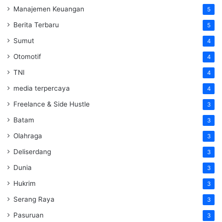
Manajemen Keuangan
5
Berita Terbaru
5
Sumut
4
Otomotif
4
TNI
4
media terpercaya
4
Freelance & Side Hustle
3
Batam
3
Olahraga
3
Deliserdang
3
Dunia
3
Hukrim
3
Serang Raya
3
Pasuruan
3