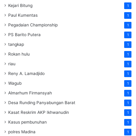
Kejari Bitung
1
Paul Kumentas
1
Pegadaian Championship
1
PS Barito Putera
1
tangkap
1
Rokan hulu
1
riau
1
Reny A. Lamadjido
1
Wagub
1
Almarhum Firmansyah
1
Desa Runding Panyabungan Barat
1
Kasat Reskrim AKP Ikhwanudin
1
Kasus pembunuhan
1
polres Madina
1