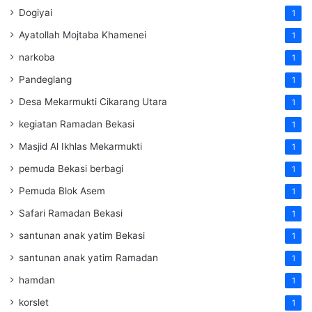
Dogiyai
1
Ayatollah Mojtaba Khamenei
1
narkoba
1
Pandeglang
1
Desa Mekarmukti Cikarang Utara
1
kegiatan Ramadan Bekasi
1
Masjid Al Ikhlas Mekarmukti
1
pemuda Bekasi berbagi
1
Pemuda Blok Asem
1
Safari Ramadan Bekasi
1
santunan anak yatim Bekasi
1
santunan anak yatim Ramadan
1
hamdan
1
korslet
1