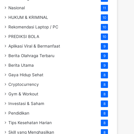
Nasional
11
HUKUM & KRIMINAL
10
Rekomendasi Laptop / PC
10
PREDIKSI BOLA
10
Aplikasi Viral & Bermanfaat
9
Berita Olahraga Terbaru
9
Berita Utama
9
Gaya Hidup Sehat
8
Cryptocurrency
8
Gym & Workout
8
Investasi & Saham
8
Pendidikan
8
Tips Kesehatan Harian
8
Skill yang Menghasilkan
8