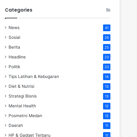
Categories
News
41
Sosial
26
Berita
25
Headline
23
Politik
23
Tips Latihan & Kebugaran
14
Diet & Nutrisi
13
Strategi Bisnis
13
Mental Health
12
Posmetro Medan
12
Daerah
11
HP & Gadget Terbaru
11