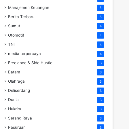
Manajemen Keuangan
5
Berita Terbaru
5
Sumut
4
Otomotif
4
TNI
4
media terpercaya
4
Freelance & Side Hustle
3
Batam
3
Olahraga
3
Deliserdang
3
Dunia
3
Hukrim
3
Serang Raya
3
Pasuruan
3