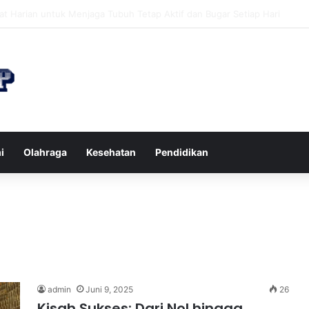
n di Restoran agar Diet Berhasil dan Kalori Tetap Terkontrol
i
Olahraga
Kesehatan
Pendidikan
admin
Juni 9, 2025
26
Kisah Sukses: Dari Nol hingga