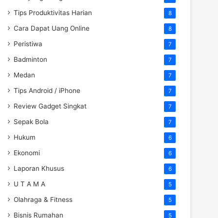
Tips Produktivitas Harian
8
Cara Dapat Uang Online
8
Peristiwa
7
Badminton
7
Medan
7
Tips Android / iPhone
7
Review Gadget Singkat
7
Sepak Bola
7
Hukum
6
Ekonomi
6
Laporan Khusus
6
U T A M A
5
Olahraga & Fitness
5
Bisnis Rumahan
5