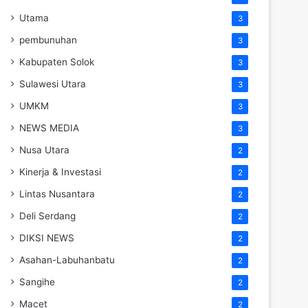
Utama
3
pembunuhan
3
Kabupaten Solok
3
Sulawesi Utara
3
UMKM
3
NEWS MEDIA
3
Nusa Utara
2
Kinerja & Investasi
2
Lintas Nusantara
2
Deli Serdang
2
DIKSI NEWS
2
Asahan-Labuhanbatu
2
Sangihe
2
Macet
2