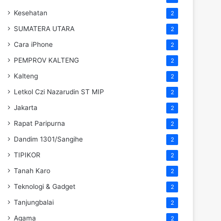
Kesehatan
2
SUMATERA UTARA
2
Cara iPhone
2
PEMPROV KALTENG
2
Kalteng
2
Letkol Czi Nazarudin ST MIP
2
Jakarta
2
Rapat Paripurna
2
Dandim 1301/Sangihe
2
TIPIKOR
2
Tanah Karo
2
Teknologi & Gadget
2
Tanjungbalai
2
Agama
2