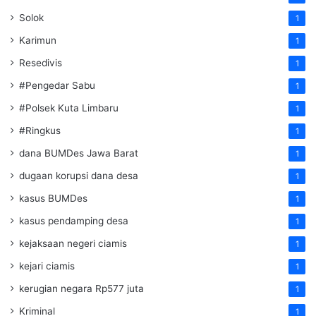
Solok
1
Karimun
1
Resedivis
1
#Pengedar Sabu
1
#Polsek Kuta Limbaru
1
#Ringkus
1
dana BUMDes Jawa Barat
1
dugaan korupsi dana desa
1
kasus BUMDes
1
kasus pendamping desa
1
kejaksaan negeri ciamis
1
kejari ciamis
1
kerugian negara Rp577 juta
1
Kriminal
1