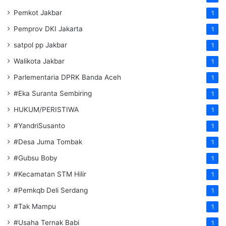
Pemkot Jakbar
1
Pemprov DKI Jakarta
1
satpol pp Jakbar
1
Walikota Jakbar
1
Parlementaria DPRK Banda Aceh
1
#Eka Suranta Sembiring
1
HUKUM/PERISTIWA
1
#YandriSusanto
1
#Desa Juma Tombak
1
#Gubsu Boby
1
#Kecamatan STM Hilir
1
#Pemkqb Deli Serdang
1
#Tak Mampu
1
#Usaha Ternak Babi
1