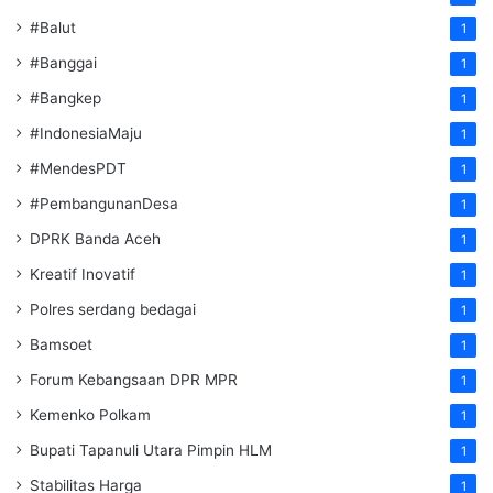
#Balut
1
#Banggai
1
#Bangkep
1
#IndonesiaMaju
1
#MendesPDT
1
#PembangunanDesa
1
DPRK Banda Aceh
1
Kreatif Inovatif
1
Polres serdang bedagai
1
Bamsoet
1
Forum Kebangsaan DPR MPR
1
Kemenko Polkam
1
‎Bupati Tapanuli Utara Pimpin HLM
1
Stabilitas Harga
1