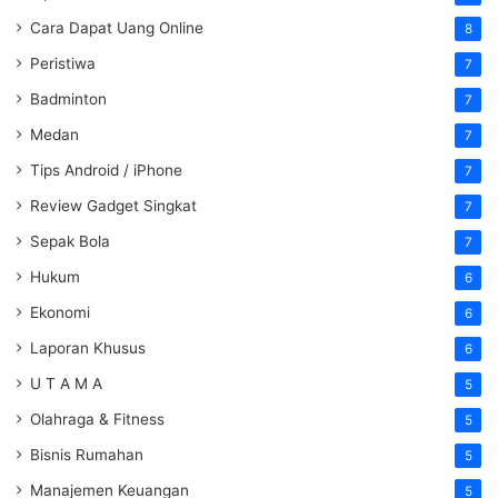
Cara Dapat Uang Online
8
Peristiwa
7
Badminton
7
Medan
7
Tips Android / iPhone
7
Review Gadget Singkat
7
Sepak Bola
7
Hukum
6
Ekonomi
6
Laporan Khusus
6
U T A M A
5
Olahraga & Fitness
5
Bisnis Rumahan
5
Manajemen Keuangan
5