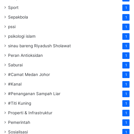
Sport
1
Sepakbola
1
pssi
1
psikologi islam
1
sinau bareng Riyadush Sholawat
1
Peran Antioksidan
1
Saburai
1
#Camat Medan Johor
1
#Kanal
1
#Penanganan Sampah Liar
1
#Titi Kuning
1
Properti & Infrastruktur
1
Pemerintah
1
Sosialisasi
1