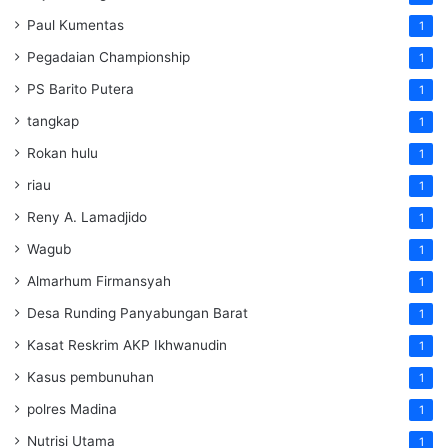
Paul Kumentas
1
Pegadaian Championship
1
PS Barito Putera
1
tangkap
1
Rokan hulu
1
riau
1
Reny A. Lamadjido
1
Wagub
1
Almarhum Firmansyah
1
Desa Runding Panyabungan Barat
1
Kasat Reskrim AKP Ikhwanudin
1
Kasus pembunuhan
1
polres Madina
1
Nutrisi Utama
1