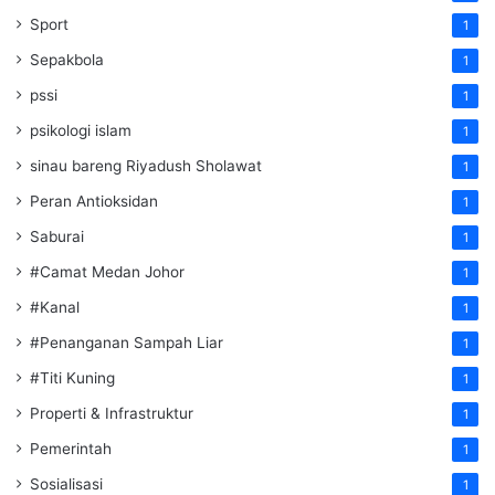
Sport
1
Sepakbola
1
pssi
1
psikologi islam
1
sinau bareng Riyadush Sholawat
1
Peran Antioksidan
1
Saburai
1
#Camat Medan Johor
1
#Kanal
1
#Penanganan Sampah Liar
1
#Titi Kuning
1
Properti & Infrastruktur
1
Pemerintah
1
Sosialisasi
1