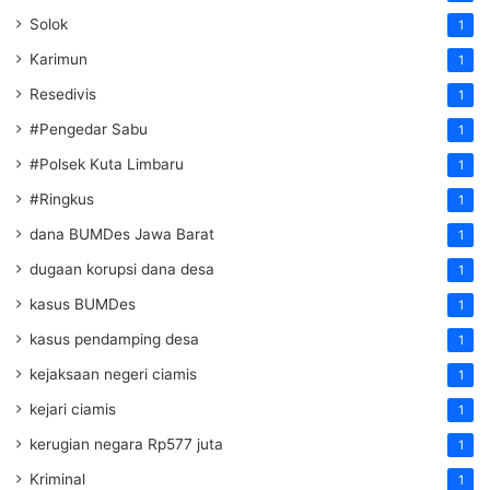
Solok
1
Karimun
1
Resedivis
1
#Pengedar Sabu
1
#Polsek Kuta Limbaru
1
#Ringkus
1
dana BUMDes Jawa Barat
1
dugaan korupsi dana desa
1
kasus BUMDes
1
kasus pendamping desa
1
kejaksaan negeri ciamis
1
kejari ciamis
1
kerugian negara Rp577 juta
1
Kriminal
1