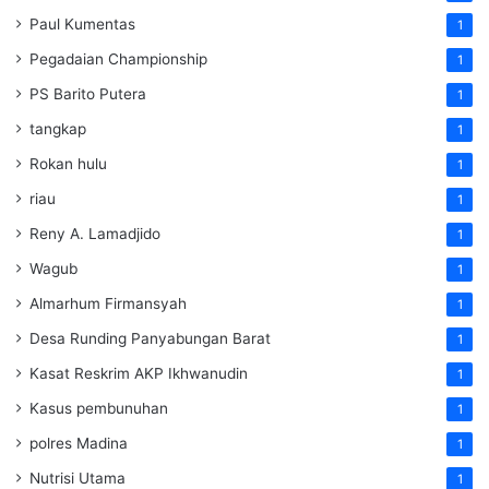
Paul Kumentas
1
Pegadaian Championship
1
PS Barito Putera
1
tangkap
1
Rokan hulu
1
riau
1
Reny A. Lamadjido
1
Wagub
1
Almarhum Firmansyah
1
Desa Runding Panyabungan Barat
1
Kasat Reskrim AKP Ikhwanudin
1
Kasus pembunuhan
1
polres Madina
1
Nutrisi Utama
1