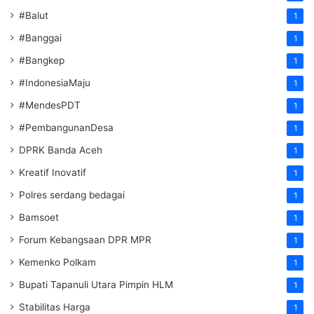
#Balut
1
#Banggai
1
#Bangkep
1
#IndonesiaMaju
1
#MendesPDT
1
#PembangunanDesa
1
DPRK Banda Aceh
1
Kreatif Inovatif
1
Polres serdang bedagai
1
Bamsoet
1
Forum Kebangsaan DPR MPR
1
Kemenko Polkam
1
‎Bupati Tapanuli Utara Pimpin HLM
1
Stabilitas Harga
1