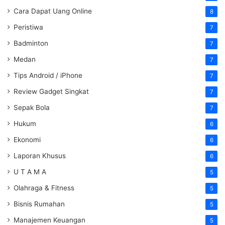
Cara Dapat Uang Online
8
Peristiwa
7
Badminton
7
Medan
7
Tips Android / iPhone
7
Review Gadget Singkat
7
Sepak Bola
7
Hukum
6
Ekonomi
6
Laporan Khusus
6
U T A M A
5
Olahraga & Fitness
5
Bisnis Rumahan
5
Manajemen Keuangan
5