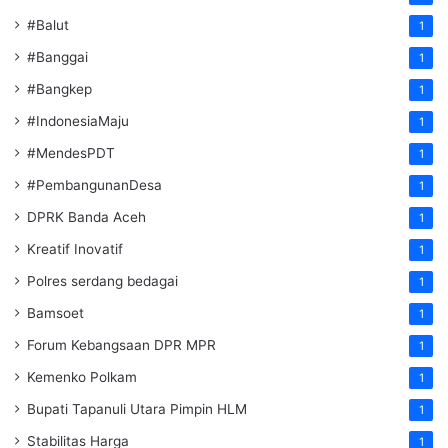
#Balut
1
#Banggai
1
#Bangkep
1
#IndonesiaMaju
1
#MendesPDT
1
#PembangunanDesa
1
DPRK Banda Aceh
1
Kreatif Inovatif
1
Polres serdang bedagai
1
Bamsoet
1
Forum Kebangsaan DPR MPR
1
Kemenko Polkam
1
‎Bupati Tapanuli Utara Pimpin HLM
1
Stabilitas Harga
1