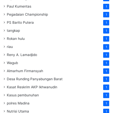
Paul Kumentas
1
Pegadaian Championship
1
PS Barito Putera
1
tangkap
1
Rokan hulu
1
riau
1
Reny A. Lamadjido
1
Wagub
1
Almarhum Firmansyah
1
Desa Runding Panyabungan Barat
1
Kasat Reskrim AKP Ikhwanudin
1
Kasus pembunuhan
1
polres Madina
1
Nutrisi Utama
1