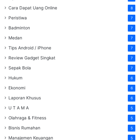
Cara Dapat Uang Online
8
Peristiwa
7
Badminton
7
Medan
7
Tips Android / iPhone
7
Review Gadget Singkat
7
Sepak Bola
7
Hukum
6
Ekonomi
6
Laporan Khusus
6
U T A M A
5
Olahraga & Fitness
5
Bisnis Rumahan
5
Manajemen Keuangan
5