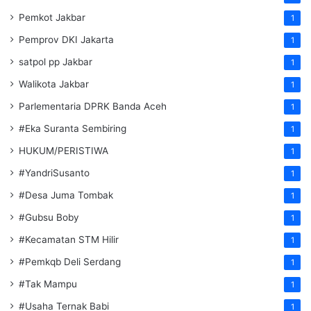
Pemkot Jakbar
1
Pemprov DKI Jakarta
1
satpol pp Jakbar
1
Walikota Jakbar
1
Parlementaria DPRK Banda Aceh
1
#Eka Suranta Sembiring
1
HUKUM/PERISTIWA
1
#YandriSusanto
1
#Desa Juma Tombak
1
#Gubsu Boby
1
#Kecamatan STM Hilir
1
#Pemkqb Deli Serdang
1
#Tak Mampu
1
#Usaha Ternak Babi
1