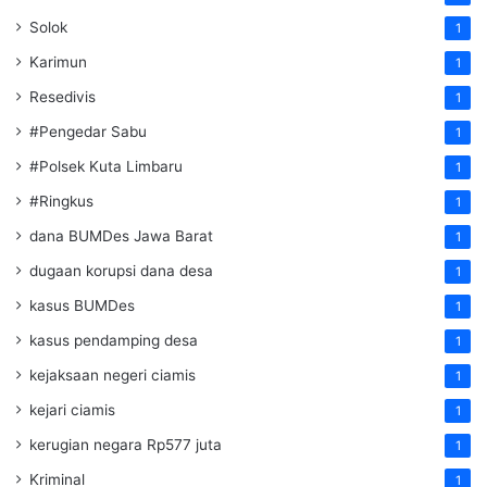
Solok
1
Karimun
1
Resedivis
1
#Pengedar Sabu
1
#Polsek Kuta Limbaru
1
#Ringkus
1
dana BUMDes Jawa Barat
1
dugaan korupsi dana desa
1
kasus BUMDes
1
kasus pendamping desa
1
kejaksaan negeri ciamis
1
kejari ciamis
1
kerugian negara Rp577 juta
1
Kriminal
1