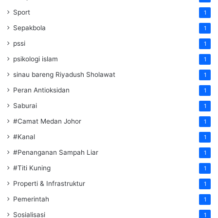
Sport
1
Sepakbola
1
pssi
1
psikologi islam
1
sinau bareng Riyadush Sholawat
1
Peran Antioksidan
1
Saburai
1
#Camat Medan Johor
1
#Kanal
1
#Penanganan Sampah Liar
1
#Titi Kuning
1
Properti & Infrastruktur
1
Pemerintah
1
Sosialisasi
1