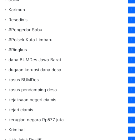
Karimun
1
Resedivis
1
#Pengedar Sabu
1
#Polsek Kuta Limbaru
1
#Ringkus
1
dana BUMDes Jawa Barat
1
dugaan korupsi dana desa
1
kasus BUMDes
1
kasus pendamping desa
1
kejaksaan negeri ciamis
1
kejari ciamis
1
kerugian negara Rp577 juta
1
Kriminal
1
Ukir Jejak Positif
1