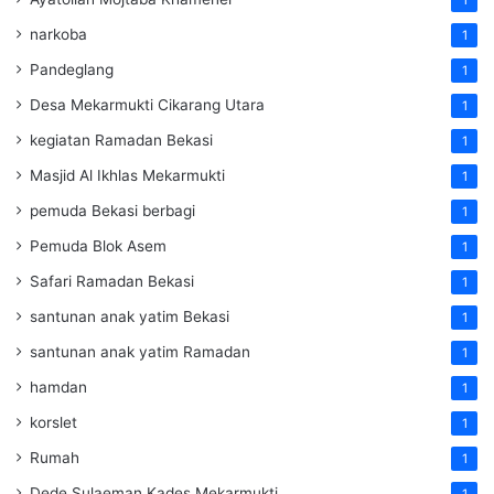
narkoba
1
Pandeglang
1
Desa Mekarmukti Cikarang Utara
1
kegiatan Ramadan Bekasi
1
Masjid Al Ikhlas Mekarmukti
1
pemuda Bekasi berbagi
1
Pemuda Blok Asem
1
Safari Ramadan Bekasi
1
santunan anak yatim Bekasi
1
santunan anak yatim Ramadan
1
hamdan
1
korslet
1
Rumah
1
Dede Sulaeman Kades Mekarmukti
1