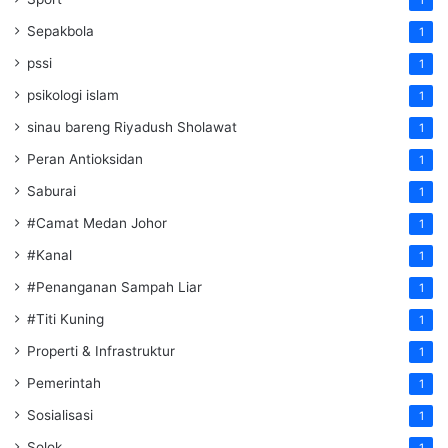
Sepakbola
1
pssi
1
psikologi islam
1
sinau bareng Riyadush Sholawat
1
Peran Antioksidan
1
Saburai
1
#Camat Medan Johor
1
#Kanal
1
#Penanganan Sampah Liar
1
#Titi Kuning
1
Properti & Infrastruktur
1
Pemerintah
1
Sosialisasi
1
Solok
1