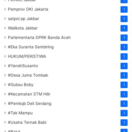
Pemprov DKI Jakarta
1
satpol pp Jakbar
1
Walikota Jakbar
1
Parlementaria DPRK Banda Aceh
1
#Eka Suranta Sembiring
1
HUKUM/PERISTIWA
1
#YandriSusanto
1
#Desa Juma Tombak
1
#Gubsu Boby
1
#Kecamatan STM Hilir
1
#Pemkqb Deli Serdang
1
#Tak Mampu
1
#Usaha Ternak Babi
1
#Balut
1