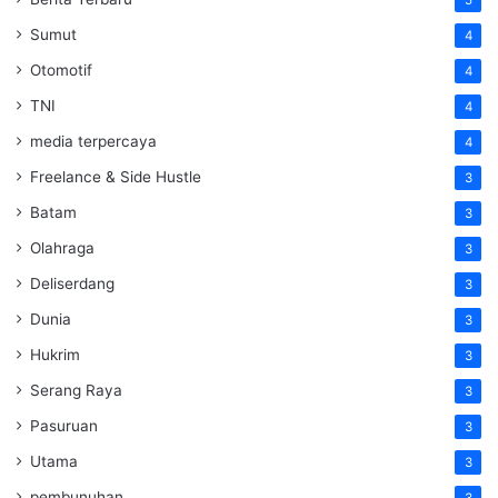
Sumut
4
Otomotif
4
TNI
4
media terpercaya
4
Freelance & Side Hustle
3
Batam
3
Olahraga
3
Deliserdang
3
Dunia
3
Hukrim
3
Serang Raya
3
Pasuruan
3
Utama
3
pembunuhan
3