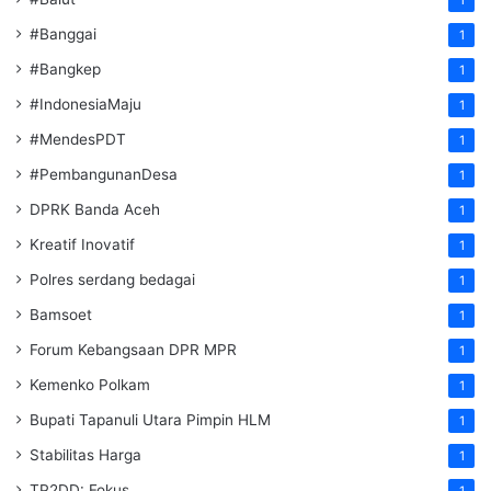
#Banggai
1
#Bangkep
1
#IndonesiaMaju
1
#MendesPDT
1
#PembangunanDesa
1
DPRK Banda Aceh
1
Kreatif Inovatif
1
Polres serdang bedagai
1
Bamsoet
1
Forum Kebangsaan DPR MPR
1
Kemenko Polkam
1
‎Bupati Tapanuli Utara Pimpin HLM
1
Stabilitas Harga
1
TP2DD: Fokus
1