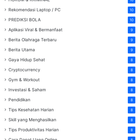
Rekomendasi Laptop / PC
10
PREDIKSI BOLA
10
Aplikasi Viral & Bermanfaat
9
Berita Olahraga Terbaru
9
Berita Utama
9
Gaya Hidup Sehat
8
Cryptocurrency
8
Gym & Workout
8
Investasi & Saham
8
Pendidikan
8
Tips Kesehatan Harian
8
Skill yang Menghasilkan
8
Tips Produktivitas Harian
8
Cara Dapat Uang Online
8