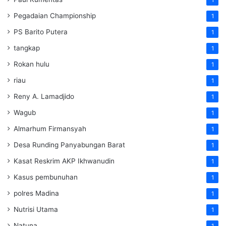
Pegadaian Championship
1
PS Barito Putera
1
tangkap
1
Rokan hulu
1
riau
1
Reny A. Lamadjido
1
Wagub
1
Almarhum Firmansyah
1
Desa Runding Panyabungan Barat
1
Kasat Reskrim AKP Ikhwanudin
1
Kasus pembunuhan
1
polres Madina
1
Nutrisi Utama
1
Natuna
1