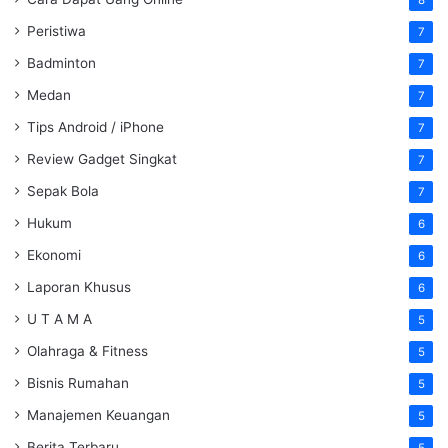
Peristiwa
7
Badminton
7
Medan
7
Tips Android / iPhone
7
Review Gadget Singkat
7
Sepak Bola
7
Hukum
6
Ekonomi
6
Laporan Khusus
6
U T A M A
5
Olahraga & Fitness
5
Bisnis Rumahan
5
Manajemen Keuangan
5
Berita Terbaru
5