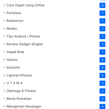
Cara Dapat Uang Online
8
Peristiwa
7
Badminton
7
Medan
7
Tips Android / iPhone
7
Review Gadget Singkat
7
Sepak Bola
7
Hukum
6
Ekonomi
6
Laporan Khusus
6
U T A M A
5
Olahraga & Fitness
5
Bisnis Rumahan
5
Manajemen Keuangan
5