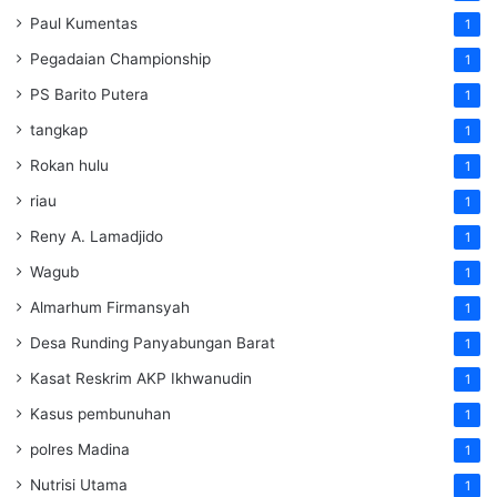
Paul Kumentas
1
Pegadaian Championship
1
PS Barito Putera
1
tangkap
1
Rokan hulu
1
riau
1
Reny A. Lamadjido
1
Wagub
1
Almarhum Firmansyah
1
Desa Runding Panyabungan Barat
1
Kasat Reskrim AKP Ikhwanudin
1
Kasus pembunuhan
1
polres Madina
1
Nutrisi Utama
1