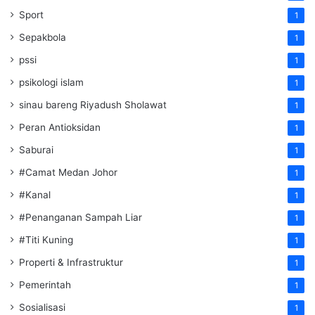
Sport
1
Sepakbola
1
pssi
1
psikologi islam
1
sinau bareng Riyadush Sholawat
1
Peran Antioksidan
1
Saburai
1
#Camat Medan Johor
1
#Kanal
1
#Penanganan Sampah Liar
1
#Titi Kuning
1
Properti & Infrastruktur
1
Pemerintah
1
Sosialisasi
1