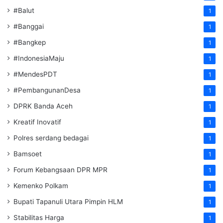
#Balut
1
#Banggai
1
#Bangkep
1
#IndonesiaMaju
1
#MendesPDT
1
#PembangunanDesa
1
DPRK Banda Aceh
1
Kreatif Inovatif
1
Polres serdang bedagai
1
Bamsoet
1
Forum Kebangsaan DPR MPR
1
Kemenko Polkam
1
‎Bupati Tapanuli Utara Pimpin HLM
1
Stabilitas Harga
1