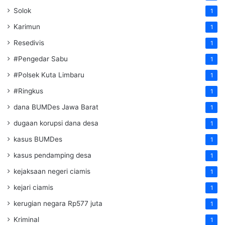
Solok
1
Karimun
1
Resedivis
1
#Pengedar Sabu
1
#Polsek Kuta Limbaru
1
#Ringkus
1
dana BUMDes Jawa Barat
1
dugaan korupsi dana desa
1
kasus BUMDes
1
kasus pendamping desa
1
kejaksaan negeri ciamis
1
kejari ciamis
1
kerugian negara Rp577 juta
1
Kriminal
1