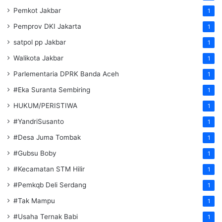
Pemkot Jakbar
1
Pemprov DKI Jakarta
1
satpol pp Jakbar
1
Walikota Jakbar
1
Parlementaria DPRK Banda Aceh
1
#Eka Suranta Sembiring
1
HUKUM/PERISTIWA
1
#YandriSusanto
1
#Desa Juma Tombak
1
#Gubsu Boby
1
#Kecamatan STM Hilir
1
#Pemkqb Deli Serdang
1
#Tak Mampu
1
#Usaha Ternak Babi
1