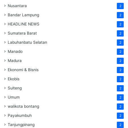
Nusantara
2
Bandar Lampung
2
HEADLINE NEWS
2
Sumatera Barat
2
Labuhanbatu Selatan
2
Manado
2
Madura
2
Ekonomi & Bisnis
2
Ekobis
2
Sulteng
2
Umum
2
walikota bontang
2
Payakumbuh
2
Tanjungpinang
2