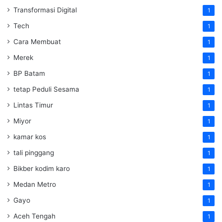
Transformasi Digital
1
Tech
1
Cara Membuat
1
Merek
1
BP Batam
1
tetap Peduli Sesama
1
Lintas Timur
1
Miyor
1
kamar kos
1
tali pinggang
1
Bikber kodim karo
1
Medan Metro
1
Gayo
1
Aceh Tengah
1