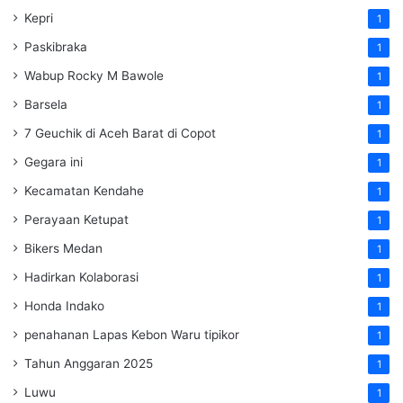
Kepri
1
Paskibraka
1
Wabup Rocky M Bawole
1
Barsela
1
7 Geuchik di Aceh Barat di Copot
1
Gegara ini
1
Kecamatan Kendahe
1
Perayaan Ketupat
1
Bikers Medan
1
Hadirkan Kolaborasi
1
Honda Indako
1
penahanan Lapas Kebon Waru tipikor
1
Tahun Anggaran 2025
1
Luwu
1