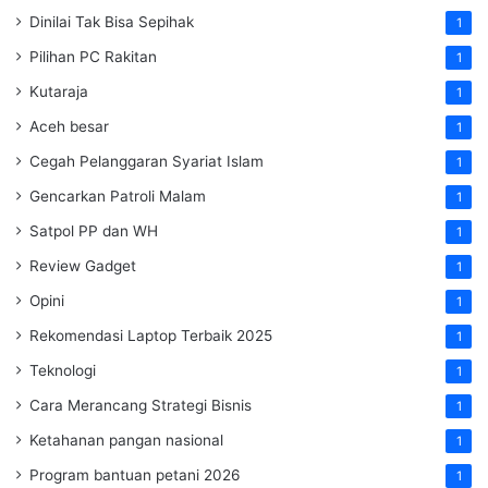
Dinilai Tak Bisa Sepihak
1
Pilihan PC Rakitan
1
Kutaraja
1
Aceh besar
1
Cegah Pelanggaran Syariat Islam
1
Gencarkan Patroli Malam
1
Satpol PP dan WH
1
Review Gadget
1
Opini
1
Rekomendasi Laptop Terbaik 2025
1
Teknologi
1
Cara Merancang Strategi Bisnis
1
Ketahanan pangan nasional
1
Program bantuan petani 2026
1