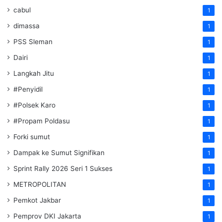
cabul
1
dimassa
1
PSS Sleman
1
Dairi
1
Langkah Jitu
1
#Penyidil
1
#Polsek Karo
1
#Propam Poldasu
1
Forki sumut
1
Dampak ke Sumut Signifikan
1
Sprint Rally 2026 Seri 1 Sukses
1
METROPOLITAN
1
Pemkot Jakbar
1
Pemprov DKI Jakarta
1