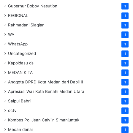
Gubernur Bobby Nasution
1
REGIONAL
1
Rahmadani Siagian
1
WA
1
WhatsApp
1
Uncategorized
1
Kapoldasu ds
1
MEDAN KITA
1
Anggota DPRD Kota Medan dari Dapil II
1
Apresiasi Wali Kota Benahi Medan Utara
1
Saipul Bahri
1
cctv
1
Kombes Pol Jean Calvijn Simanjuntak
1
Medan denai
1