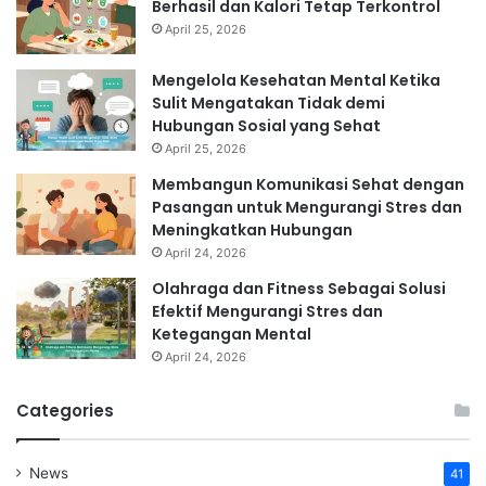
Berhasil dan Kalori Tetap Terkontrol
April 25, 2026
Mengelola Kesehatan Mental Ketika
Sulit Mengatakan Tidak demi
Hubungan Sosial yang Sehat
April 25, 2026
Membangun Komunikasi Sehat dengan
Pasangan untuk Mengurangi Stres dan
Meningkatkan Hubungan
April 24, 2026
Olahraga dan Fitness Sebagai Solusi
Efektif Mengurangi Stres dan
Ketegangan Mental
April 24, 2026
Categories
News
41