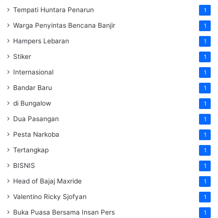
Tempati Huntara Penarun
1
Warga Penyintas Bencana Banjir
1
Hampers Lebaran
1
Stiker
1
Internasional
1
Bandar Baru
1
di Bungalow
1
Dua Pasangan
1
Pesta Narkoba
1
Tertangkap
1
BISNIS
1
Head of Bajaj Maxride
1
Valentino Ricky Sjofyan
1
Buka Puasa Bersama Insan Pers
1