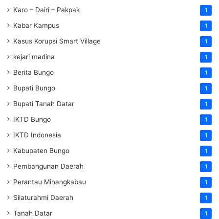
Karo – Dairi – Pakpak
1
Kabar Kampus
1
Kasus Korupsi Smart Village
1
kejari madina
1
Berita Bungo
1
Bupati Bungo
1
Bupati Tanah Datar
1
IKTD Bungo
1
IKTD Indonesia
1
Kabupaten Bungo
1
Pembangunan Daerah
1
Perantau Minangkabau
1
Silaturahmi Daerah
1
Tanah Datar
1