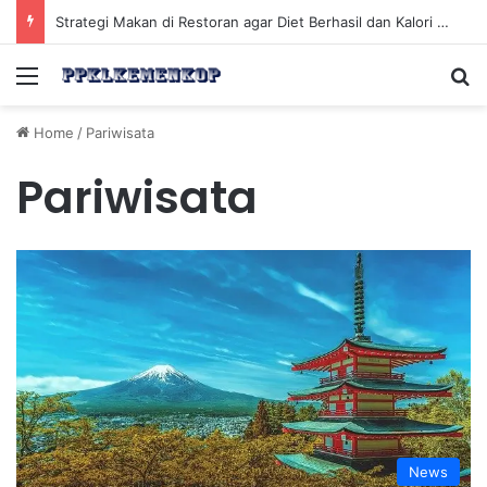
Strategi Makan di Restoran agar Diet Berhasil dan Kalori Tetap Terkontrol
Menu
Se
Home
/
Pariwisata
Pariwisata
News