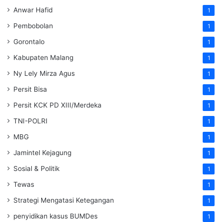
Anwar Hafid
1
Pembobolan
1
Gorontalo
1
Kabupaten Malang
1
Ny Lely Mirza Agus
1
Persit Bisa
1
Persit KCK PD XIII/Merdeka
1
TNI-POLRI
1
MBG
1
Jamintel Kejagung
1
Sosial & Politik
1
Tewas
1
Strategi Mengatasi Ketegangan
1
penyidikan kasus BUMDes
1