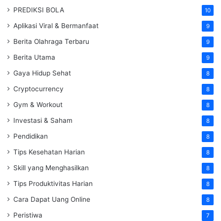
PREDIKSI BOLA
10
Aplikasi Viral & Bermanfaat
9
Berita Olahraga Terbaru
9
Berita Utama
9
Gaya Hidup Sehat
8
Cryptocurrency
8
Gym & Workout
8
Investasi & Saham
8
Pendidikan
8
Tips Kesehatan Harian
8
Skill yang Menghasilkan
8
Tips Produktivitas Harian
8
Cara Dapat Uang Online
8
Peristiwa
7