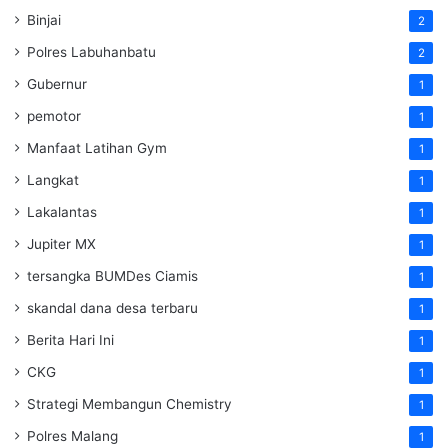
Binjai
2
Polres Labuhanbatu
2
Gubernur
1
pemotor
1
Manfaat Latihan Gym
1
Langkat
1
Lakalantas
1
Jupiter MX
1
tersangka BUMDes Ciamis
1
skandal dana desa terbaru
1
Berita Hari Ini
1
CKG
1
Strategi Membangun Chemistry
1
Polres Malang
1