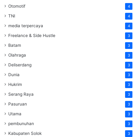
Otomotif
4
TNI
4
media terpercaya
4
Freelance & Side Hustle
3
Batam
3
Olahraga
3
Deliserdang
3
Dunia
3
Hukrim
3
Serang Raya
3
Pasuruan
3
Utama
3
pembunuhan
3
Kabupaten Solok
3