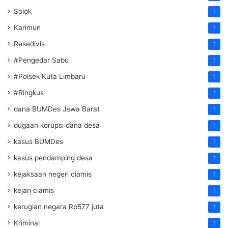
Solok
1
Karimun
1
Resedivis
1
#Pengedar Sabu
1
#Polsek Kuta Limbaru
1
#Ringkus
1
dana BUMDes Jawa Barat
1
dugaan korupsi dana desa
1
kasus BUMDes
1
kasus pendamping desa
1
kejaksaan negeri ciamis
1
kejari ciamis
1
kerugian negara Rp577 juta
1
Kriminal
1