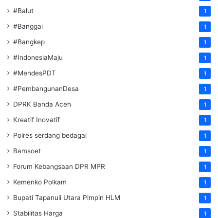
#Balut
1
#Banggai
1
#Bangkep
1
#IndonesiaMaju
1
#MendesPDT
1
#PembangunanDesa
1
DPRK Banda Aceh
1
Kreatif Inovatif
1
Polres serdang bedagai
1
Bamsoet
1
Forum Kebangsaan DPR MPR
1
Kemenko Polkam
1
‎Bupati Tapanuli Utara Pimpin HLM
1
Stabilitas Harga
1