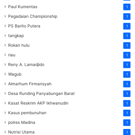
Paul Kumentas
1
Pegadaian Championship
1
PS Barito Putera
1
tangkap
1
Rokan hulu
1
riau
1
Reny A. Lamadjido
1
Wagub
1
Almarhum Firmansyah
1
Desa Runding Panyabungan Barat
1
Kasat Reskrim AKP Ikhwanudin
1
Kasus pembunuhan
1
polres Madina
1
Nutrisi Utama
1