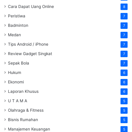
Cara Dapat Uang Online
8
Peristiwa
7
Badminton
7
Medan
7
Tips Android / iPhone
7
Review Gadget Singkat
7
Sepak Bola
7
Hukum
6
Ekonomi
6
Laporan Khusus
6
U T A M A
5
Olahraga & Fitness
5
Bisnis Rumahan
5
Manajemen Keuangan
5