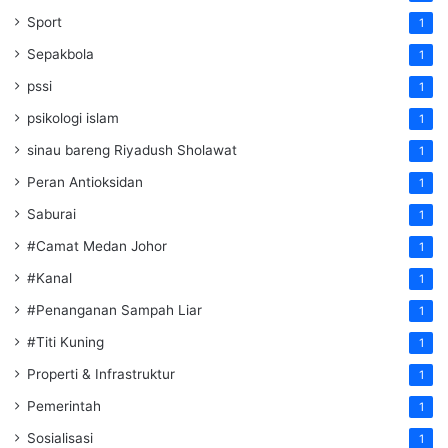
Sport
1
Sepakbola
1
pssi
1
psikologi islam
1
sinau bareng Riyadush Sholawat
1
Peran Antioksidan
1
Saburai
1
#Camat Medan Johor
1
#Kanal
1
#Penanganan Sampah Liar
1
#Titi Kuning
1
Properti & Infrastruktur
1
Pemerintah
1
Sosialisasi
1