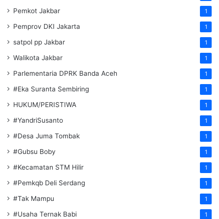
Pemkot Jakbar
1
Pemprov DKI Jakarta
1
satpol pp Jakbar
1
Walikota Jakbar
1
Parlementaria DPRK Banda Aceh
1
#Eka Suranta Sembiring
1
HUKUM/PERISTIWA
1
#YandriSusanto
1
#Desa Juma Tombak
1
#Gubsu Boby
1
#Kecamatan STM Hilir
1
#Pemkqb Deli Serdang
1
#Tak Mampu
1
#Usaha Ternak Babi
1