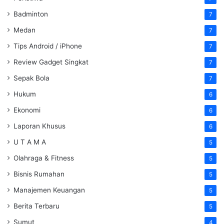
Badminton
7
Medan
7
Tips Android / iPhone
7
Review Gadget Singkat
7
Sepak Bola
7
Hukum
6
Ekonomi
6
Laporan Khusus
6
U T A M A
5
Olahraga & Fitness
5
Bisnis Rumahan
5
Manajemen Keuangan
5
Berita Terbaru
5
Sumut
4