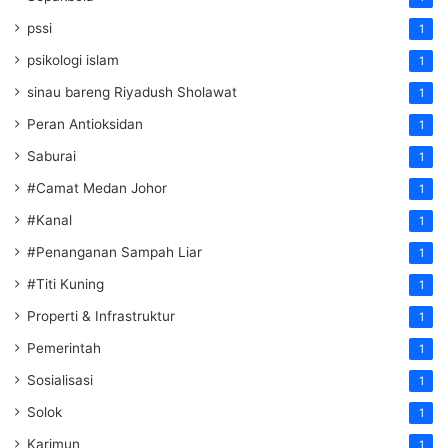
pssi
1
psikologi islam
1
sinau bareng Riyadush Sholawat
1
Peran Antioksidan
1
Saburai
1
#Camat Medan Johor
1
#Kanal
1
#Penanganan Sampah Liar
1
#Titi Kuning
1
Properti & Infrastruktur
1
Pemerintah
1
Sosialisasi
1
Solok
1
Karimun
1