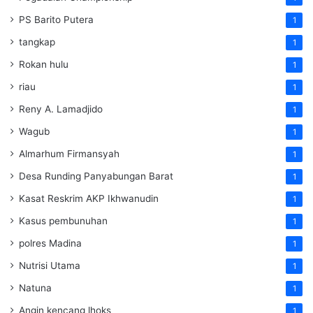
PS Barito Putera
1
tangkap
1
Rokan hulu
1
riau
1
Reny A. Lamadjido
1
Wagub
1
Almarhum Firmansyah
1
Desa Runding Panyabungan Barat
1
Kasat Reskrim AKP Ikhwanudin
1
Kasus pembunuhan
1
polres Madina
1
Nutrisi Utama
1
Natuna
1
Angin kencang lhoks
1