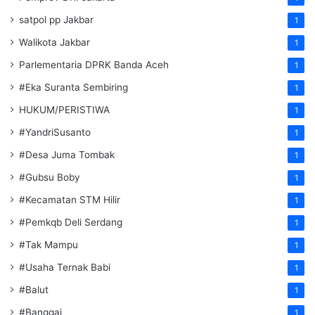
satpol pp Jakbar
1
Walikota Jakbar
1
Parlementaria DPRK Banda Aceh
1
#Eka Suranta Sembiring
1
HUKUM/PERISTIWA
1
#YandriSusanto
1
#Desa Juma Tombak
1
#Gubsu Boby
1
#Kecamatan STM Hilir
1
#Pemkqb Deli Serdang
1
#Tak Mampu
1
#Usaha Ternak Babi
1
#Balut
1
#Banggai
1