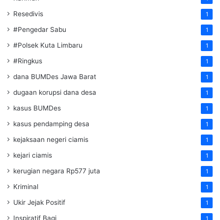
Resedivis
1
#Pengedar Sabu
1
#Polsek Kuta Limbaru
1
#Ringkus
1
dana BUMDes Jawa Barat
1
dugaan korupsi dana desa
1
kasus BUMDes
1
kasus pendamping desa
1
kejaksaan negeri ciamis
1
kejari ciamis
1
kerugian negara Rp577 juta
1
Kriminal
1
Ukir Jejak Positif
1
Inspiratif Bagi
1