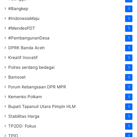
#Bangkep
1
#IndonesiaMaju
1
#MendesPDT
1
#PembangunanDesa
1
DPRK Banda Aceh
1
Kreatif Inovatif
1
Polres serdang bedagai
1
Bamsoet
1
Forum Kebangsaan DPR MPR
1
Kemenko Polkam
1
‎Bupati Tapanuli Utara Pimpin HLM
1
Stabilitas Harga
1
TP2DD: Fokus
1
TPID
1