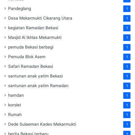
Pandeglang
1
Desa Mekarmukti Cikarang Utara
1
kegiatan Ramadan Bekasi
1
Masjid Al Ikhlas Mekarmukti
1
pemuda Bekasi berbagi
1
Pemuda Blok Asem
1
Safari Ramadan Bekasi
1
santunan anak yatim Bekasi
1
santunan anak yatim Ramadan
1
hamdan
1
korslet
1
Rumah
1
Dede Sulaeman Kades Mekarmukti
1
berita Bekasi terbaru
1