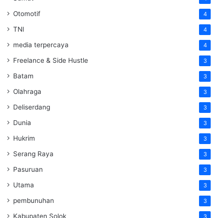
Otomotif
4
TNI
4
media terpercaya
4
Freelance & Side Hustle
3
Batam
3
Olahraga
3
Deliserdang
3
Dunia
3
Hukrim
3
Serang Raya
3
Pasuruan
3
Utama
3
pembunuhan
3
Kabupaten Solok
3