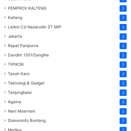
PEMPROV KALTENG
2
Kalteng
2
Letkol Czi Nazarudin ST MIP
2
Jakarta
2
Rapat Paripurna
2
Dandim 1301/Sangihe
2
TIPIKOR
2
Tanah Karo
2
Teknologi & Gadget
2
Tanjungbalai
2
Agama
2
Neni Moerneni
2
Diskominfo Bontang
2
Madina
2