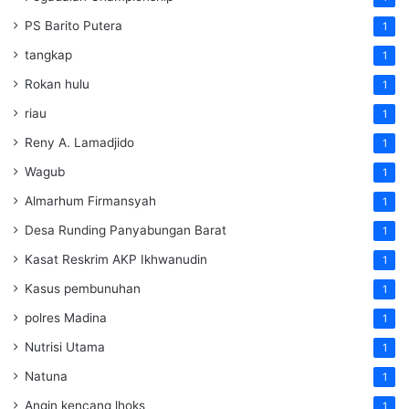
PS Barito Putera
1
tangkap
1
Rokan hulu
1
riau
1
Reny A. Lamadjido
1
Wagub
1
Almarhum Firmansyah
1
Desa Runding Panyabungan Barat
1
Kasat Reskrim AKP Ikhwanudin
1
Kasus pembunuhan
1
polres Madina
1
Nutrisi Utama
1
Natuna
1
Angin kencang lhoks
1