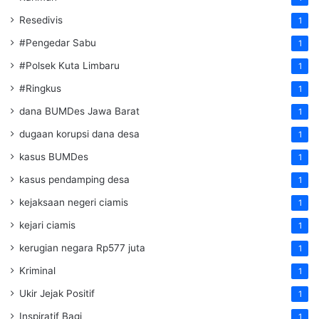
Resedivis
1
#Pengedar Sabu
1
#Polsek Kuta Limbaru
1
#Ringkus
1
dana BUMDes Jawa Barat
1
dugaan korupsi dana desa
1
kasus BUMDes
1
kasus pendamping desa
1
kejaksaan negeri ciamis
1
kejari ciamis
1
kerugian negara Rp577 juta
1
Kriminal
1
Ukir Jejak Positif
1
Inspiratif Bagi
1