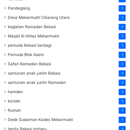
Pandeglang
1
Desa Mekarmukti Cikarang Utara
1
kegiatan Ramadan Bekasi
1
Masjid Al Ikhlas Mekarmukti
1
pemuda Bekasi berbagi
1
Pemuda Blok Asem
1
Safari Ramadan Bekasi
1
santunan anak yatim Bekasi
1
santunan anak yatim Ramadan
1
hamdan
1
korslet
1
Rumah
1
Dede Sulaeman Kades Mekarmukti
1
berita Bekasi terbaru
1