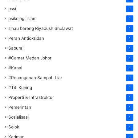
pssi
1
psikologi islam
1
sinau bareng Riyadush Sholawat
1
Peran Antioksidan
1
Saburai
1
#Camat Medan Johor
1
#Kanal
1
#Penanganan Sampah Liar
1
#Titi Kuning
1
Properti & Infrastruktur
1
Pemerintah
1
Sosialisasi
1
Solok
1
Karimun
1