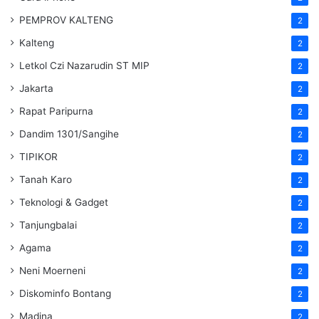
PEMPROV KALTENG
2
Kalteng
2
Letkol Czi Nazarudin ST MIP
2
Jakarta
2
Rapat Paripurna
2
Dandim 1301/Sangihe
2
TIPIKOR
2
Tanah Karo
2
Teknologi & Gadget
2
Tanjungbalai
2
Agama
2
Neni Moerneni
2
Diskominfo Bontang
2
Madina
2