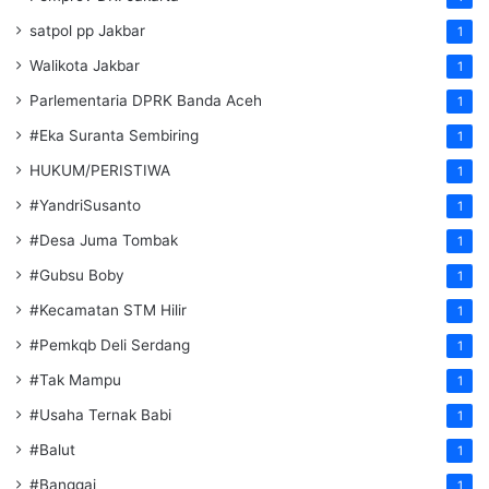
satpol pp Jakbar
1
Walikota Jakbar
1
Parlementaria DPRK Banda Aceh
1
#Eka Suranta Sembiring
1
HUKUM/PERISTIWA
1
#YandriSusanto
1
#Desa Juma Tombak
1
#Gubsu Boby
1
#Kecamatan STM Hilir
1
#Pemkqb Deli Serdang
1
#Tak Mampu
1
#Usaha Ternak Babi
1
#Balut
1
#Banggai
1