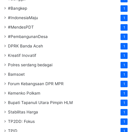
#Bangkep
1
#IndonesiaMaju
1
#MendesPDT
1
#PembangunanDesa
1
DPRK Banda Aceh
1
Kreatif Inovatif
1
Polres serdang bedagai
1
Bamsoet
1
Forum Kebangsaan DPR MPR
1
Kemenko Polkam
1
‎Bupati Tapanuli Utara Pimpin HLM
1
Stabilitas Harga
1
TP2DD: Fokus
1
TPID
1