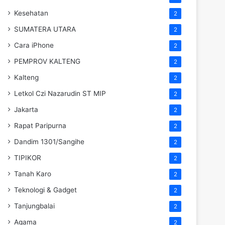
Kesehatan
2
SUMATERA UTARA
2
Cara iPhone
2
PEMPROV KALTENG
2
Kalteng
2
Letkol Czi Nazarudin ST MIP
2
Jakarta
2
Rapat Paripurna
2
Dandim 1301/Sangihe
2
TIPIKOR
2
Tanah Karo
2
Teknologi & Gadget
2
Tanjungbalai
2
Agama
2