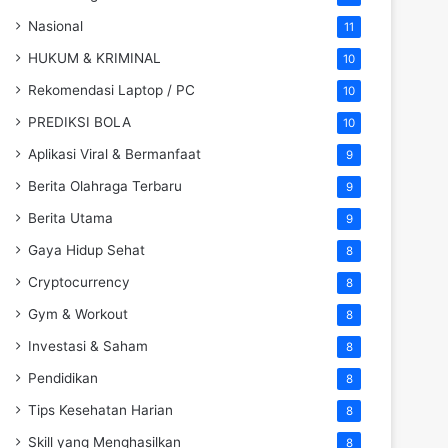
Nasional
11
HUKUM & KRIMINAL
10
Rekomendasi Laptop / PC
10
PREDIKSI BOLA
10
Aplikasi Viral & Bermanfaat
9
Berita Olahraga Terbaru
9
Berita Utama
9
Gaya Hidup Sehat
8
Cryptocurrency
8
Gym & Workout
8
Investasi & Saham
8
Pendidikan
8
Tips Kesehatan Harian
8
Skill yang Menghasilkan
8