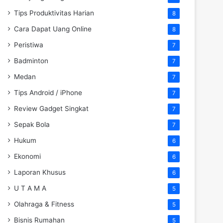
Tips Produktivitas Harian
8
Cara Dapat Uang Online
8
Peristiwa
7
Badminton
7
Medan
7
Tips Android / iPhone
7
Review Gadget Singkat
7
Sepak Bola
7
Hukum
6
Ekonomi
6
Laporan Khusus
6
U T A M A
5
Olahraga & Fitness
5
Bisnis Rumahan
5