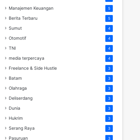
Manajemen Keuangan
5
Berita Terbaru
5
Sumut
4
Otomotif
4
TNI
4
media terpercaya
4
Freelance & Side Hustle
3
Batam
3
Olahraga
3
Deliserdang
3
Dunia
3
Hukrim
3
Serang Raya
3
Pasuruan
3