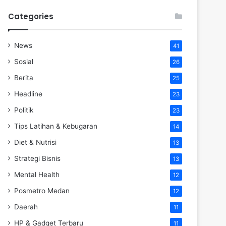
Categories
News
41
Sosial
26
Berita
25
Headline
23
Politik
23
Tips Latihan & Kebugaran
14
Diet & Nutrisi
13
Strategi Bisnis
13
Mental Health
12
Posmetro Medan
12
Daerah
11
HP & Gadget Terbaru
11