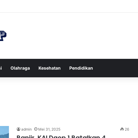
n di Restoran agar Diet Berhasil dan Kalori Tetap Terkontrol
i
Olahraga
Kesehatan
Pendidikan
admin
Mei 31, 2025
26
Banjir, KAI Daop 1 Batalkan 4