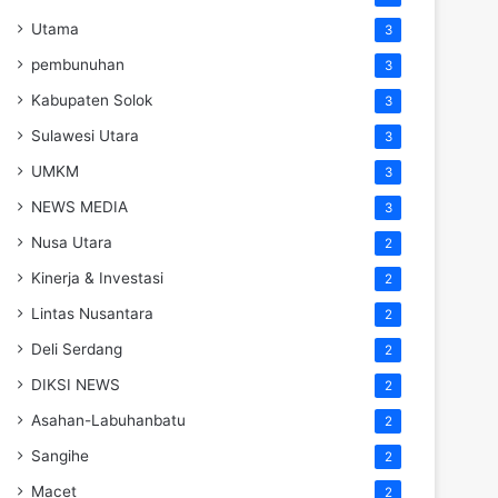
Utama
3
pembunuhan
3
Kabupaten Solok
3
Sulawesi Utara
3
UMKM
3
NEWS MEDIA
3
Nusa Utara
2
Kinerja & Investasi
2
Lintas Nusantara
2
Deli Serdang
2
DIKSI NEWS
2
Asahan-Labuhanbatu
2
Sangihe
2
Macet
2