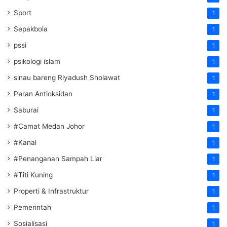
Sport
1
Sepakbola
1
pssi
1
psikologi islam
1
sinau bareng Riyadush Sholawat
1
Peran Antioksidan
1
Saburai
1
#Camat Medan Johor
1
#Kanal
1
#Penanganan Sampah Liar
1
#Titi Kuning
1
Properti & Infrastruktur
1
Pemerintah
1
Sosialisasi
1