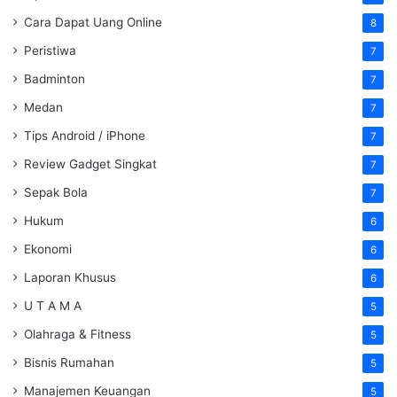
Cara Dapat Uang Online
8
Peristiwa
7
Badminton
7
Medan
7
Tips Android / iPhone
7
Review Gadget Singkat
7
Sepak Bola
7
Hukum
6
Ekonomi
6
Laporan Khusus
6
U T A M A
5
Olahraga & Fitness
5
Bisnis Rumahan
5
Manajemen Keuangan
5