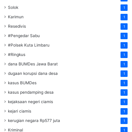
Solok
1
Karimun
1
Resedivis
1
#Pengedar Sabu
1
#Polsek Kuta Limbaru
1
#Ringkus
1
dana BUMDes Jawa Barat
1
dugaan korupsi dana desa
1
kasus BUMDes
1
kasus pendamping desa
1
kejaksaan negeri ciamis
1
kejari ciamis
1
kerugian negara Rp577 juta
1
Kriminal
1