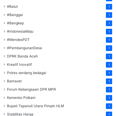
#Balut
1
#Banggai
1
#Bangkep
1
#IndonesiaMaju
1
#MendesPDT
1
#PembangunanDesa
1
DPRK Banda Aceh
1
Kreatif Inovatif
1
Polres serdang bedagai
1
Bamsoet
1
Forum Kebangsaan DPR MPR
1
Kemenko Polkam
1
‎Bupati Tapanuli Utara Pimpin HLM
1
Stabilitas Harga
1