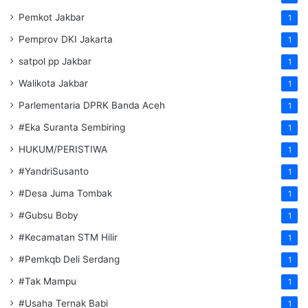
Pemkot Jakbar
1
Pemprov DKI Jakarta
1
satpol pp Jakbar
1
Walikota Jakbar
1
Parlementaria DPRK Banda Aceh
1
#Eka Suranta Sembiring
1
HUKUM/PERISTIWA
1
#YandriSusanto
1
#Desa Juma Tombak
1
#Gubsu Boby
1
#Kecamatan STM Hilir
1
#Pemkqb Deli Serdang
1
#Tak Mampu
1
#Usaha Ternak Babi
1