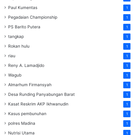
Paul Kumentas
1
Pegadaian Championship
1
PS Barito Putera
1
tangkap
1
Rokan hulu
1
riau
1
Reny A. Lamadjido
1
Wagub
1
Almarhum Firmansyah
1
Desa Runding Panyabungan Barat
1
Kasat Reskrim AKP Ikhwanudin
1
Kasus pembunuhan
1
polres Madina
1
Nutrisi Utama
1