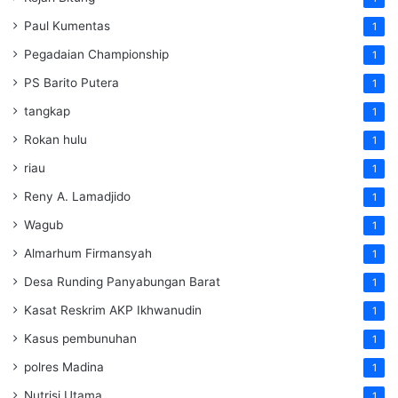
Paul Kumentas
1
Pegadaian Championship
1
PS Barito Putera
1
tangkap
1
Rokan hulu
1
riau
1
Reny A. Lamadjido
1
Wagub
1
Almarhum Firmansyah
1
Desa Runding Panyabungan Barat
1
Kasat Reskrim AKP Ikhwanudin
1
Kasus pembunuhan
1
polres Madina
1
Nutrisi Utama
1