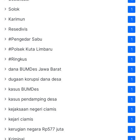
Solok
1
Karimun
1
Resedivis
1
#Pengedar Sabu
1
#Polsek Kuta Limbaru
1
#Ringkus
1
dana BUMDes Jawa Barat
1
dugaan korupsi dana desa
1
kasus BUMDes
1
kasus pendamping desa
1
kejaksaan negeri ciamis
1
kejari ciamis
1
kerugian negara Rp577 juta
1
Kriminal
1