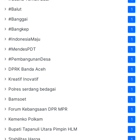
#Balut
1
#Banggai
1
#Bangkep
1
#IndonesiaMaju
1
#MendesPDT
1
#PembangunanDesa
1
DPRK Banda Aceh
1
Kreatif Inovatif
1
Polres serdang bedagai
1
Bamsoet
1
Forum Kebangsaan DPR MPR
1
Kemenko Polkam
1
‎Bupati Tapanuli Utara Pimpin HLM
1
Stabilitas Harga
1