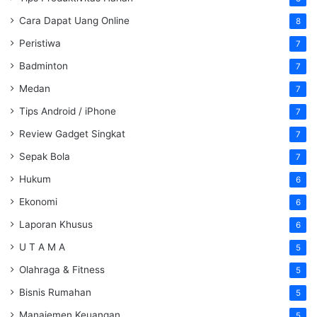
Cara Dapat Uang Online
8
Peristiwa
7
Badminton
7
Medan
7
Tips Android / iPhone
7
Review Gadget Singkat
7
Sepak Bola
7
Hukum
6
Ekonomi
6
Laporan Khusus
6
U T A M A
5
Olahraga & Fitness
5
Bisnis Rumahan
5
Manajemen Keuangan
5