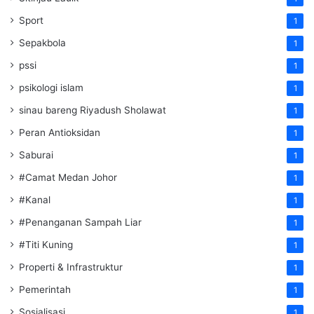
Sport
1
Sepakbola
1
pssi
1
psikologi islam
1
sinau bareng Riyadush Sholawat
1
Peran Antioksidan
1
Saburai
1
#Camat Medan Johor
1
#Kanal
1
#Penanganan Sampah Liar
1
#Titi Kuning
1
Properti & Infrastruktur
1
Pemerintah
1
Sosialisasi
1