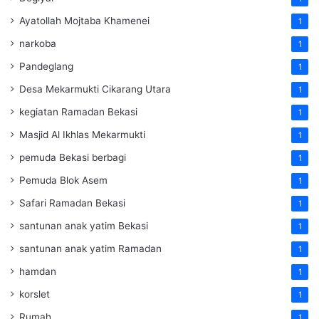
Ayatollah Mojtaba Khamenei
1
narkoba
1
Pandeglang
1
Desa Mekarmukti Cikarang Utara
1
kegiatan Ramadan Bekasi
1
Masjid Al Ikhlas Mekarmukti
1
pemuda Bekasi berbagi
1
Pemuda Blok Asem
1
Safari Ramadan Bekasi
1
santunan anak yatim Bekasi
1
santunan anak yatim Ramadan
1
hamdan
1
korslet
1
Rumah
1