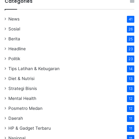
Categories
News
41
Sosial
26
Berita
25
Headline
23
Politik
23
Tips Latihan & Kebugaran
14
Diet & Nutrisi
13
Strategi Bisnis
13
Mental Health
12
Posmetro Medan
12
Daerah
11
HP & Gadget Terbaru
11
Nasional
11