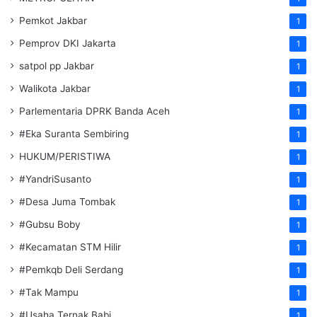
Pemkot Jakbar
1
Pemprov DKI Jakarta
1
satpol pp Jakbar
1
Walikota Jakbar
1
Parlementaria DPRK Banda Aceh
1
#Eka Suranta Sembiring
1
HUKUM/PERISTIWA
1
#YandriSusanto
1
#Desa Juma Tombak
1
#Gubsu Boby
1
#Kecamatan STM Hilir
1
#Pemkqb Deli Serdang
1
#Tak Mampu
1
#Usaha Ternak Babi
1