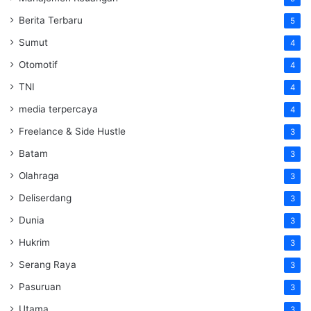
Berita Terbaru
5
Sumut
4
Otomotif
4
TNI
4
media terpercaya
4
Freelance & Side Hustle
3
Batam
3
Olahraga
3
Deliserdang
3
Dunia
3
Hukrim
3
Serang Raya
3
Pasuruan
3
Utama
3