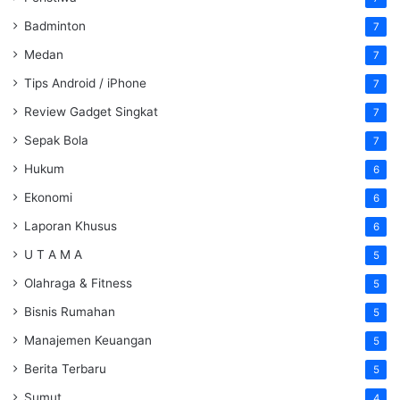
Badminton
7
Medan
7
Tips Android / iPhone
7
Review Gadget Singkat
7
Sepak Bola
7
Hukum
6
Ekonomi
6
Laporan Khusus
6
U T A M A
5
Olahraga & Fitness
5
Bisnis Rumahan
5
Manajemen Keuangan
5
Berita Terbaru
5
Sumut
4