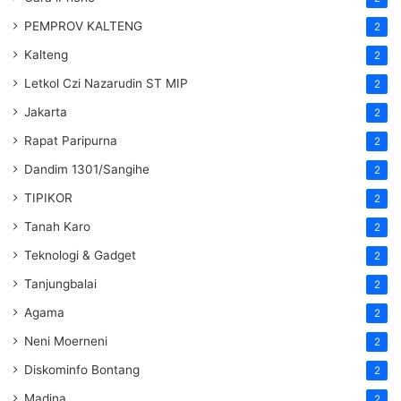
PEMPROV KALTENG
2
Kalteng
2
Letkol Czi Nazarudin ST MIP
2
Jakarta
2
Rapat Paripurna
2
Dandim 1301/Sangihe
2
TIPIKOR
2
Tanah Karo
2
Teknologi & Gadget
2
Tanjungbalai
2
Agama
2
Neni Moerneni
2
Diskominfo Bontang
2
Madina
2