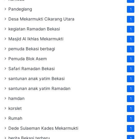
Pandeglang
1
Desa Mekarmukti Cikarang Utara
1
kegiatan Ramadan Bekasi
1
Masjid Al Ikhlas Mekarmukti
1
pemuda Bekasi berbagi
1
Pemuda Blok Asem
1
Safari Ramadan Bekasi
1
santunan anak yatim Bekasi
1
santunan anak yatim Ramadan
1
hamdan
1
korslet
1
Rumah
1
Dede Sulaeman Kades Mekarmukti
1
berita Bekasi terbaru
1