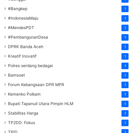
#Bangkep
1
#IndonesiaMaju
1
#MendesPDT
1
#PembangunanDesa
1
DPRK Banda Aceh
1
Kreatif Inovatif
1
Polres serdang bedagai
1
Bamsoet
1
Forum Kebangsaan DPR MPR
1
Kemenko Polkam
1
‎Bupati Tapanuli Utara Pimpin HLM
1
Stabilitas Harga
1
TP2DD: Fokus
1
TPID
1