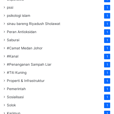
pssi
1
psikologi islam
1
sinau bareng Riyadush Sholawat
1
Peran Antioksidan
1
Saburai
1
#Camat Medan Johor
1
#Kanal
1
#Penanganan Sampah Liar
1
#Titi Kuning
1
Properti & Infrastruktur
1
Pemerintah
1
Sosialisasi
1
Solok
1
Karimun
1