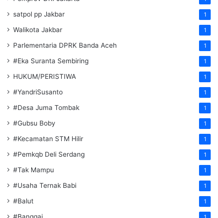
satpol pp Jakbar
1
Walikota Jakbar
1
Parlementaria DPRK Banda Aceh
1
#Eka Suranta Sembiring
1
HUKUM/PERISTIWA
1
#YandriSusanto
1
#Desa Juma Tombak
1
#Gubsu Boby
1
#Kecamatan STM Hilir
1
#Pemkqb Deli Serdang
1
#Tak Mampu
1
#Usaha Ternak Babi
1
#Balut
1
#Banggai
1