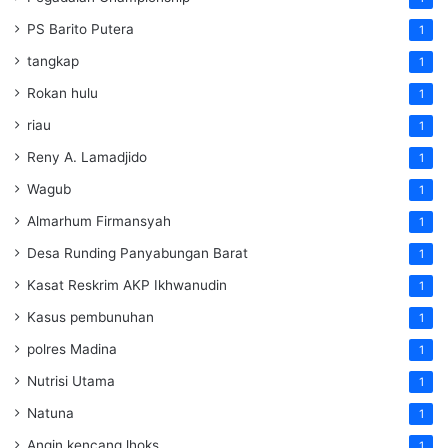
PS Barito Putera
1
tangkap
1
Rokan hulu
1
riau
1
Reny A. Lamadjido
1
Wagub
1
Almarhum Firmansyah
1
Desa Runding Panyabungan Barat
1
Kasat Reskrim AKP Ikhwanudin
1
Kasus pembunuhan
1
polres Madina
1
Nutrisi Utama
1
Natuna
1
Angin kencang lhoks
1