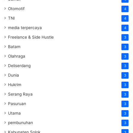
Otomotif
4
TNI
4
media terpercaya
4
Freelance & Side Hustle
3
Batam
3
Olahraga
3
Deliserdang
3
Dunia
3
Hukrim
3
Serang Raya
3
Pasuruan
3
Utama
3
pembunuhan
3
Kabupaten Solok
3