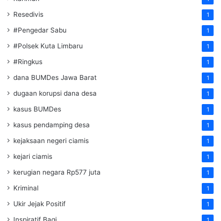
Resedivis
1
#Pengedar Sabu
1
#Polsek Kuta Limbaru
1
#Ringkus
1
dana BUMDes Jawa Barat
1
dugaan korupsi dana desa
1
kasus BUMDes
1
kasus pendamping desa
1
kejaksaan negeri ciamis
1
kejari ciamis
1
kerugian negara Rp577 juta
1
Kriminal
1
Ukir Jejak Positif
1
Inspiratif Bagi
1