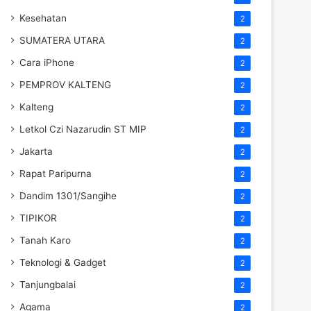
Kesehatan
2
SUMATERA UTARA
2
Cara iPhone
2
PEMPROV KALTENG
2
Kalteng
2
Letkol Czi Nazarudin ST MIP
2
Jakarta
2
Rapat Paripurna
2
Dandim 1301/Sangihe
2
TIPIKOR
2
Tanah Karo
2
Teknologi & Gadget
2
Tanjungbalai
2
Agama
2