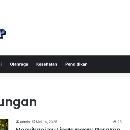
n di Restoran agar Diet Berhasil dan Kalori Tetap Terkontrol
i
Olahraga
Kesehatan
Pendidikan
kungan
admin
Mei 14, 2025
26
Menyikapi Isu Lingkungan: Gerakan