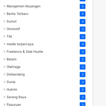
Manajemen Keuangan
5
Berita Terbaru
5
Sumut
4
Otomotif
4
TNI
4
media terpercaya
4
Freelance & Side Hustle
3
Batam
3
Olahraga
3
Deliserdang
3
Dunia
3
Hukrim
3
Serang Raya
3
Pasuruan
3