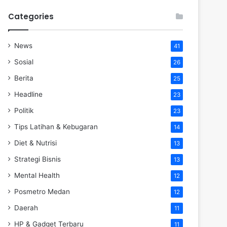
Categories
News
41
Sosial
26
Berita
25
Headline
23
Politik
23
Tips Latihan & Kebugaran
14
Diet & Nutrisi
13
Strategi Bisnis
13
Mental Health
12
Posmetro Medan
12
Daerah
11
HP & Gadget Terbaru
11