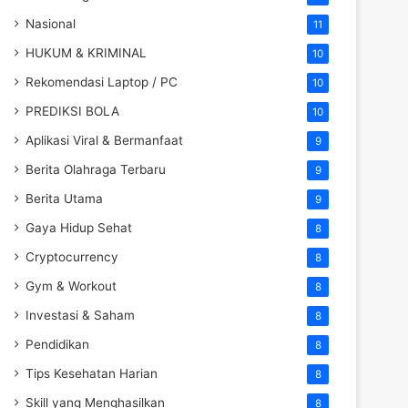
Nasional
11
HUKUM & KRIMINAL
10
Rekomendasi Laptop / PC
10
PREDIKSI BOLA
10
Aplikasi Viral & Bermanfaat
9
Berita Olahraga Terbaru
9
Berita Utama
9
Gaya Hidup Sehat
8
Cryptocurrency
8
Gym & Workout
8
Investasi & Saham
8
Pendidikan
8
Tips Kesehatan Harian
8
Skill yang Menghasilkan
8