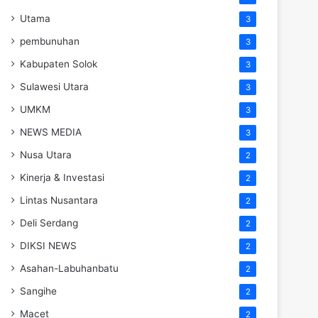
Utama
3
pembunuhan
3
Kabupaten Solok
3
Sulawesi Utara
3
UMKM
3
NEWS MEDIA
3
Nusa Utara
2
Kinerja & Investasi
2
Lintas Nusantara
2
Deli Serdang
2
DIKSI NEWS
2
Asahan-Labuhanbatu
2
Sangihe
2
Macet
2