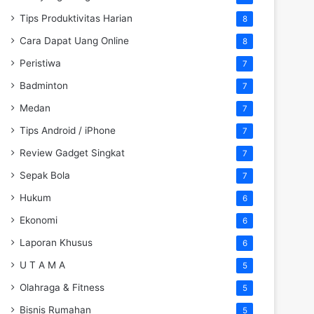
Tips Produktivitas Harian
8
Cara Dapat Uang Online
8
Peristiwa
7
Badminton
7
Medan
7
Tips Android / iPhone
7
Review Gadget Singkat
7
Sepak Bola
7
Hukum
6
Ekonomi
6
Laporan Khusus
6
U T A M A
5
Olahraga & Fitness
5
Bisnis Rumahan
5