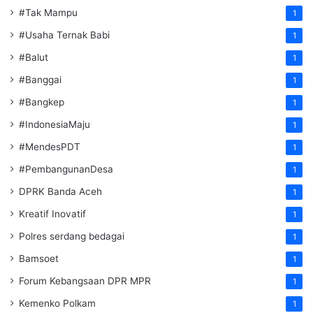
#Tak Mampu
1
#Usaha Ternak Babi
1
#Balut
1
#Banggai
1
#Bangkep
1
#IndonesiaMaju
1
#MendesPDT
1
#PembangunanDesa
1
DPRK Banda Aceh
1
Kreatif Inovatif
1
Polres serdang bedagai
1
Bamsoet
1
Forum Kebangsaan DPR MPR
1
Kemenko Polkam
1