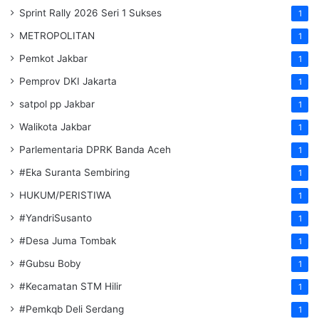
Sprint Rally 2026 Seri 1 Sukses
1
METROPOLITAN
1
Pemkot Jakbar
1
Pemprov DKI Jakarta
1
satpol pp Jakbar
1
Walikota Jakbar
1
Parlementaria DPRK Banda Aceh
1
#Eka Suranta Sembiring
1
HUKUM/PERISTIWA
1
#YandriSusanto
1
#Desa Juma Tombak
1
#Gubsu Boby
1
#Kecamatan STM Hilir
1
#Pemkqb Deli Serdang
1