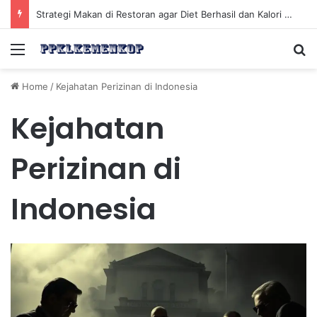
Mengelola Kesehatan Mental Ketika Sulit Mengatakan Tidak demi Hubungan Sosial yang Sehat
Menu
Se
Home
/
Kejahatan Perizinan di Indonesia
Kejahatan
Perizinan di
Indonesia