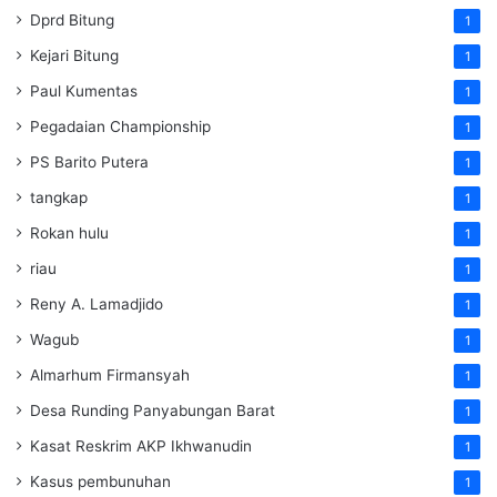
Dprd Bitung
1
Kejari Bitung
1
Paul Kumentas
1
Pegadaian Championship
1
PS Barito Putera
1
tangkap
1
Rokan hulu
1
riau
1
Reny A. Lamadjido
1
Wagub
1
Almarhum Firmansyah
1
Desa Runding Panyabungan Barat
1
Kasat Reskrim AKP Ikhwanudin
1
Kasus pembunuhan
1