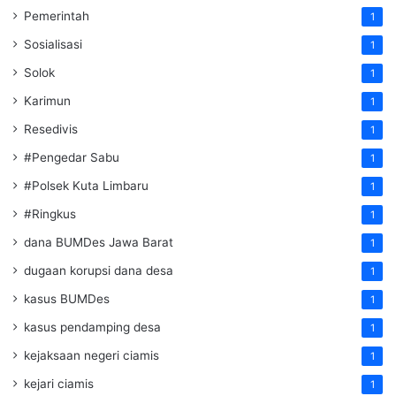
Pemerintah
1
Sosialisasi
1
Solok
1
Karimun
1
Resedivis
1
#Pengedar Sabu
1
#Polsek Kuta Limbaru
1
#Ringkus
1
dana BUMDes Jawa Barat
1
dugaan korupsi dana desa
1
kasus BUMDes
1
kasus pendamping desa
1
kejaksaan negeri ciamis
1
kejari ciamis
1