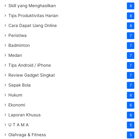
Skill yang Menghasilkan
8
Tips Produktivitas Harian
8
Cara Dapat Uang Online
8
Peristiwa
7
Badminton
7
Medan
7
Tips Android / iPhone
7
Review Gadget Singkat
7
Sepak Bola
7
Hukum
6
Ekonomi
6
Laporan Khusus
6
U T A M A
5
Olahraga & Fitness
5