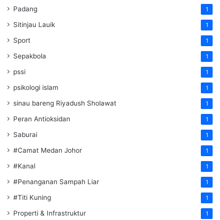
Padang
1
Sitinjau Lauik
1
Sport
1
Sepakbola
1
pssi
1
psikologi islam
1
sinau bareng Riyadush Sholawat
1
Peran Antioksidan
1
Saburai
1
#Camat Medan Johor
1
#Kanal
1
#Penanganan Sampah Liar
1
#Titi Kuning
1
Properti & Infrastruktur
1