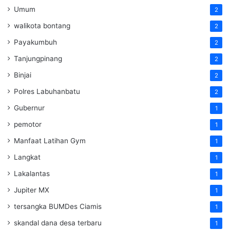
Umum
2
walikota bontang
2
Payakumbuh
2
Tanjungpinang
2
Binjai
2
Polres Labuhanbatu
2
Gubernur
1
pemotor
1
Manfaat Latihan Gym
1
Langkat
1
Lakalantas
1
Jupiter MX
1
tersangka BUMDes Ciamis
1
skandal dana desa terbaru
1