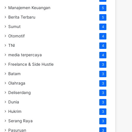
Manajemen Keuangan
5
Berita Terbaru
5
Sumut
4
Otomotif
4
TNI
4
media terpercaya
4
Freelance & Side Hustle
3
Batam
3
Olahraga
3
Deliserdang
3
Dunia
3
Hukrim
3
Serang Raya
3
Pasuruan
3