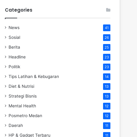
Categories
News
41
Sosial
26
Berita
25
Headline
23
Politik
23
Tips Latihan & Kebugaran
14
Diet & Nutrisi
13
Strategi Bisnis
13
Mental Health
12
Posmetro Medan
12
Daerah
11
HP & Gadget Terbaru
11