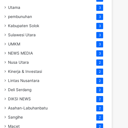
Utama
3
pembunuhan
3
Kabupaten Solok
3
Sulawesi Utara
3
UMKM
3
NEWS MEDIA
3
Nusa Utara
2
Kinerja & Investasi
2
Lintas Nusantara
2
Deli Serdang
2
DIKSI NEWS
2
Asahan-Labuhanbatu
2
Sangihe
2
Macet
2