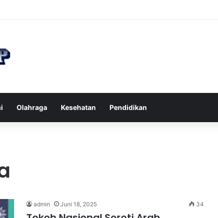
n di Restoran agar Diet Berhasil dan Kalori Tetap Terkontrol
i
Olahraga
Kesehatan
Pendidikan
a
admin
Juni 18, 2025
34
Tokoh Nasional Soroti Arah