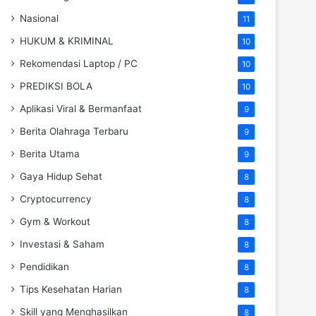
Nasional
11
HUKUM & KRIMINAL
10
Rekomendasi Laptop / PC
10
PREDIKSI BOLA
10
Aplikasi Viral & Bermanfaat
9
Berita Olahraga Terbaru
9
Berita Utama
9
Gaya Hidup Sehat
8
Cryptocurrency
8
Gym & Workout
8
Investasi & Saham
8
Pendidikan
8
Tips Kesehatan Harian
8
Skill yang Menghasilkan
8