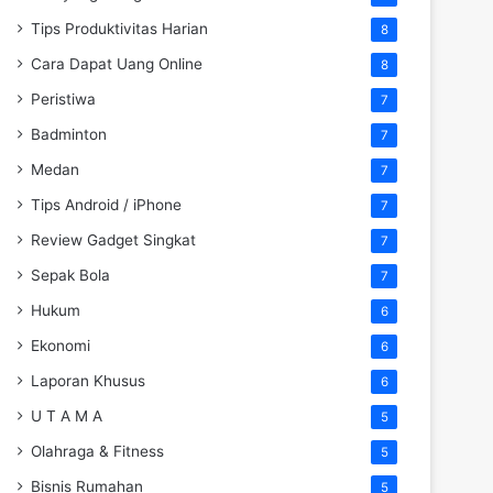
Tips Produktivitas Harian
8
Cara Dapat Uang Online
8
Peristiwa
7
Badminton
7
Medan
7
Tips Android / iPhone
7
Review Gadget Singkat
7
Sepak Bola
7
Hukum
6
Ekonomi
6
Laporan Khusus
6
U T A M A
5
Olahraga & Fitness
5
Bisnis Rumahan
5