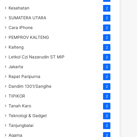
Kesehatan
2
SUMATERA UTARA
2
Cara iPhone
2
PEMPROV KALTENG
2
Kalteng
2
Letkol Czi Nazarudin ST MIP
2
Jakarta
2
Rapat Paripurna
2
Dandim 1301/Sangihe
2
TIPIKOR
2
Tanah Karo
2
Teknologi & Gadget
2
Tanjungbalai
2
Agama
2