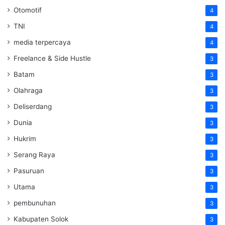
Otomotif
4
TNI
4
media terpercaya
4
Freelance & Side Hustle
3
Batam
3
Olahraga
3
Deliserdang
3
Dunia
3
Hukrim
3
Serang Raya
3
Pasuruan
3
Utama
3
pembunuhan
3
Kabupaten Solok
3