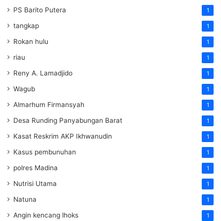
PS Barito Putera
1
tangkap
1
Rokan hulu
1
riau
1
Reny A. Lamadjido
1
Wagub
1
Almarhum Firmansyah
1
Desa Runding Panyabungan Barat
1
Kasat Reskrim AKP Ikhwanudin
1
Kasus pembunuhan
1
polres Madina
1
Nutrisi Utama
1
Natuna
1
Angin kencang lhoks
1