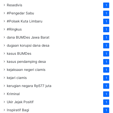
Resedivis
1
#Pengedar Sabu
1
#Polsek Kuta Limbaru
1
#Ringkus
1
dana BUMDes Jawa Barat
1
dugaan korupsi dana desa
1
kasus BUMDes
1
kasus pendamping desa
1
kejaksaan negeri ciamis
1
kejari ciamis
1
kerugian negara Rp577 juta
1
Kriminal
1
Ukir Jejak Positif
1
Inspiratif Bagi
1