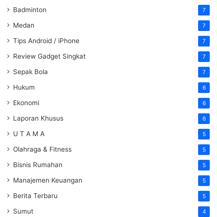
Badminton
7
Medan
7
Tips Android / iPhone
7
Review Gadget Singkat
7
Sepak Bola
7
Hukum
6
Ekonomi
6
Laporan Khusus
6
U T A M A
5
Olahraga & Fitness
5
Bisnis Rumahan
5
Manajemen Keuangan
5
Berita Terbaru
5
Sumut
4