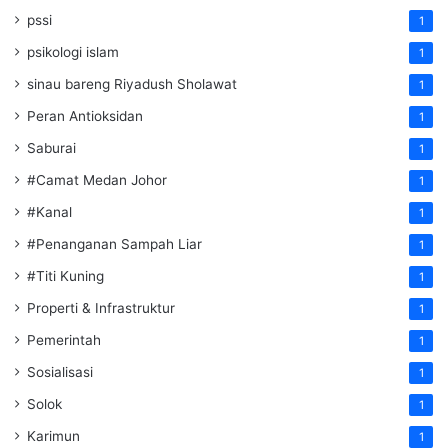
pssi
1
psikologi islam
1
sinau bareng Riyadush Sholawat
1
Peran Antioksidan
1
Saburai
1
#Camat Medan Johor
1
#Kanal
1
#Penanganan Sampah Liar
1
#Titi Kuning
1
Properti & Infrastruktur
1
Pemerintah
1
Sosialisasi
1
Solok
1
Karimun
1