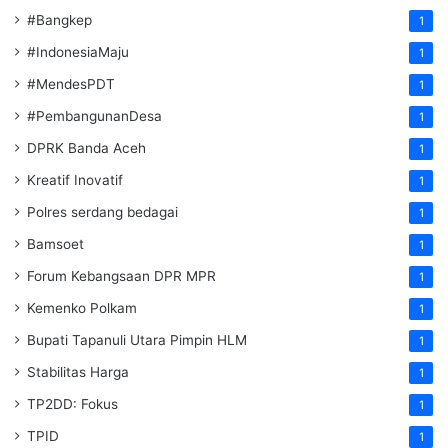
#Bangkep
1
#IndonesiaMaju
1
#MendesPDT
1
#PembangunanDesa
1
DPRK Banda Aceh
1
Kreatif Inovatif
1
Polres serdang bedagai
1
Bamsoet
1
Forum Kebangsaan DPR MPR
1
Kemenko Polkam
1
‎Bupati Tapanuli Utara Pimpin HLM
1
Stabilitas Harga
1
TP2DD: Fokus
1
TPID
1