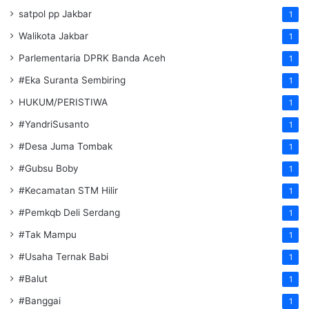
satpol pp Jakbar
1
Walikota Jakbar
1
Parlementaria DPRK Banda Aceh
1
#Eka Suranta Sembiring
1
HUKUM/PERISTIWA
1
#YandriSusanto
1
#Desa Juma Tombak
1
#Gubsu Boby
1
#Kecamatan STM Hilir
1
#Pemkqb Deli Serdang
1
#Tak Mampu
1
#Usaha Ternak Babi
1
#Balut
1
#Banggai
1