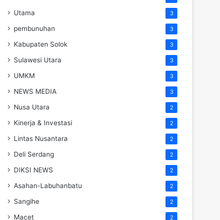
Utama
3
pembunuhan
3
Kabupaten Solok
3
Sulawesi Utara
3
UMKM
3
NEWS MEDIA
3
Nusa Utara
2
Kinerja & Investasi
2
Lintas Nusantara
2
Deli Serdang
2
DIKSI NEWS
2
Asahan-Labuhanbatu
2
Sangihe
2
Macet
2