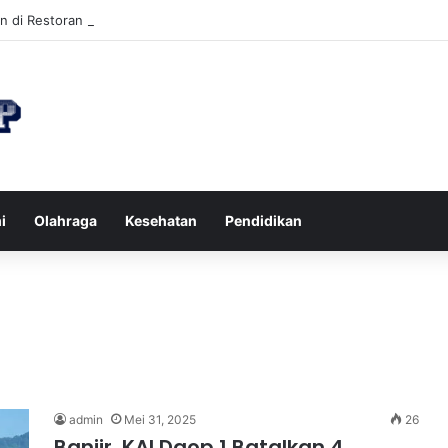
n di Restoran agar Diet Berhasil dan Kalori Tetap Terkontrol
i
Olahraga
Kesehatan
Pendidikan
admin
Mei 31, 2025
26
Banjir, KAI Daop 1 Batalkan 4