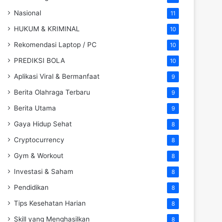
Nasional
11
HUKUM & KRIMINAL
10
Rekomendasi Laptop / PC
10
PREDIKSI BOLA
10
Aplikasi Viral & Bermanfaat
9
Berita Olahraga Terbaru
9
Berita Utama
9
Gaya Hidup Sehat
8
Cryptocurrency
8
Gym & Workout
8
Investasi & Saham
8
Pendidikan
8
Tips Kesehatan Harian
8
Skill yang Menghasilkan
8