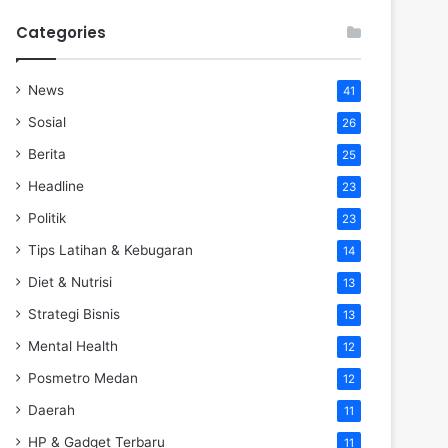
Categories
News
41
Sosial
26
Berita
25
Headline
23
Politik
23
Tips Latihan & Kebugaran
14
Diet & Nutrisi
13
Strategi Bisnis
13
Mental Health
12
Posmetro Medan
12
Daerah
11
HP & Gadget Terbaru
11