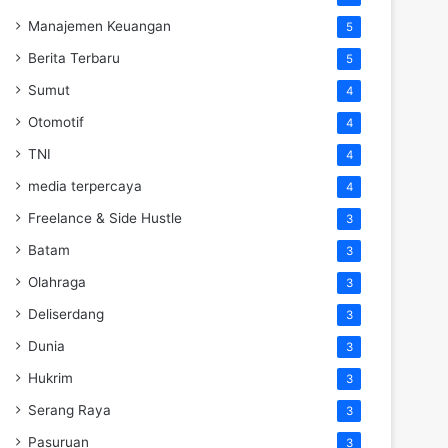
Manajemen Keuangan
5
Berita Terbaru
5
Sumut
4
Otomotif
4
TNI
4
media terpercaya
4
Freelance & Side Hustle
3
Batam
3
Olahraga
3
Deliserdang
3
Dunia
3
Hukrim
3
Serang Raya
3
Pasuruan
3