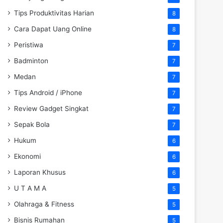
Tips Produktivitas Harian
8
Cara Dapat Uang Online
8
Peristiwa
7
Badminton
7
Medan
7
Tips Android / iPhone
7
Review Gadget Singkat
7
Sepak Bola
7
Hukum
6
Ekonomi
6
Laporan Khusus
6
U T A M A
5
Olahraga & Fitness
5
Bisnis Rumahan
5