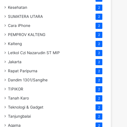
Kesehatan
2
SUMATERA UTARA
2
Cara iPhone
2
PEMPROV KALTENG
2
Kalteng
2
Letkol Czi Nazarudin ST MIP
2
Jakarta
2
Rapat Paripurna
2
Dandim 1301/Sangihe
2
TIPIKOR
2
Tanah Karo
2
Teknologi & Gadget
2
Tanjungbalai
2
Agama
2