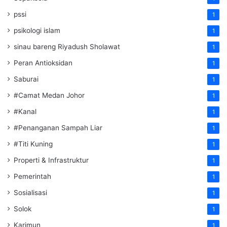
pssi
1
psikologi islam
1
sinau bareng Riyadush Sholawat
1
Peran Antioksidan
1
Saburai
1
#Camat Medan Johor
1
#Kanal
1
#Penanganan Sampah Liar
1
#Titi Kuning
1
Properti & Infrastruktur
1
Pemerintah
1
Sosialisasi
1
Solok
1
Karimun
1