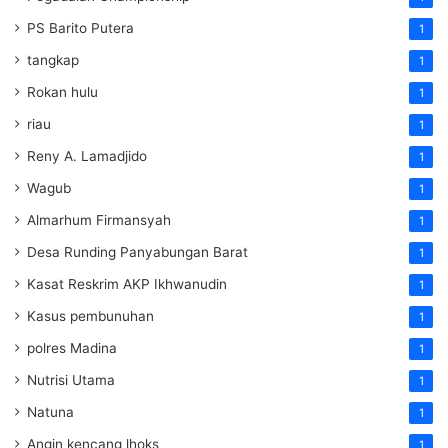
PS Barito Putera
1
tangkap
1
Rokan hulu
1
riau
1
Reny A. Lamadjido
1
Wagub
1
Almarhum Firmansyah
1
Desa Runding Panyabungan Barat
1
Kasat Reskrim AKP Ikhwanudin
1
Kasus pembunuhan
1
polres Madina
1
Nutrisi Utama
1
Natuna
1
Angin kencang lhoks
1