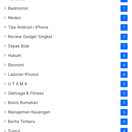
Badminton
7
Medan
7
Tips Android / iPhone
7
Review Gadget Singkat
7
Sepak Bola
7
Hukum
6
Ekonomi
6
Laporan Khusus
6
U T A M A
5
Olahraga & Fitness
5
Bisnis Rumahan
5
Manajemen Keuangan
5
Berita Terbaru
5
Sumut
4