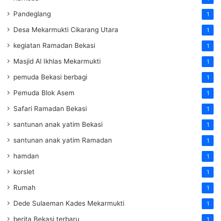
Pandeglang
1
Desa Mekarmukti Cikarang Utara
1
kegiatan Ramadan Bekasi
1
Masjid Al Ikhlas Mekarmukti
1
pemuda Bekasi berbagi
1
Pemuda Blok Asem
1
Safari Ramadan Bekasi
1
santunan anak yatim Bekasi
1
santunan anak yatim Ramadan
1
hamdan
1
korslet
1
Rumah
1
Dede Sulaeman Kades Mekarmukti
1
berita Bekasi terbaru
1