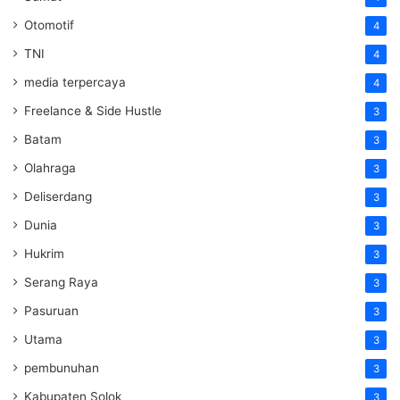
Otomotif
4
TNI
4
media terpercaya
4
Freelance & Side Hustle
3
Batam
3
Olahraga
3
Deliserdang
3
Dunia
3
Hukrim
3
Serang Raya
3
Pasuruan
3
Utama
3
pembunuhan
3
Kabupaten Solok
3