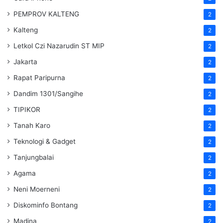
PEMPROV KALTENG
2
Kalteng
2
Letkol Czi Nazarudin ST MIP
2
Jakarta
2
Rapat Paripurna
2
Dandim 1301/Sangihe
2
TIPIKOR
2
Tanah Karo
2
Teknologi & Gadget
2
Tanjungbalai
2
Agama
2
Neni Moerneni
2
Diskominfo Bontang
2
Madina
2