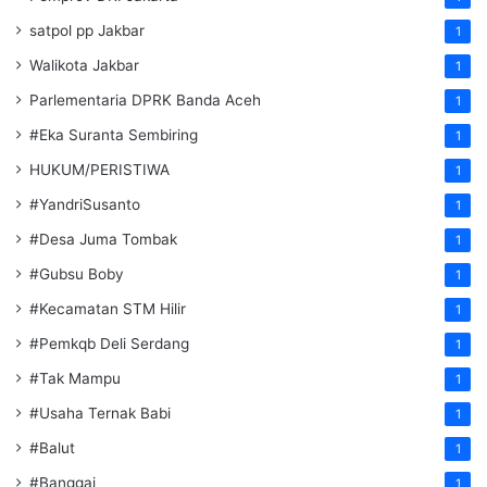
satpol pp Jakbar
1
Walikota Jakbar
1
Parlementaria DPRK Banda Aceh
1
#Eka Suranta Sembiring
1
HUKUM/PERISTIWA
1
#YandriSusanto
1
#Desa Juma Tombak
1
#Gubsu Boby
1
#Kecamatan STM Hilir
1
#Pemkqb Deli Serdang
1
#Tak Mampu
1
#Usaha Ternak Babi
1
#Balut
1
#Banggai
1