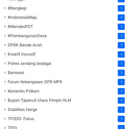
#Bangkep
1
#IndonesiaMaju
1
#MendesPDT
1
#PembangunanDesa
1
DPRK Banda Aceh
1
Kreatif Inovatif
1
Polres serdang bedagai
1
Bamsoet
1
Forum Kebangsaan DPR MPR
1
Kemenko Polkam
1
‎Bupati Tapanuli Utara Pimpin HLM
1
Stabilitas Harga
1
TP2DD: Fokus
1
TPID
1