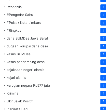
Resedivis
1
#Pengedar Sabu
1
#Polsek Kuta Limbaru
1
#Ringkus
1
dana BUMDes Jawa Barat
1
dugaan korupsi dana desa
1
kasus BUMDes
1
kasus pendamping desa
1
kejaksaan negeri ciamis
1
kejari ciamis
1
kerugian negara Rp577 juta
1
Kriminal
1
Ukir Jejak Positif
1
Inspiratif Bagi
1