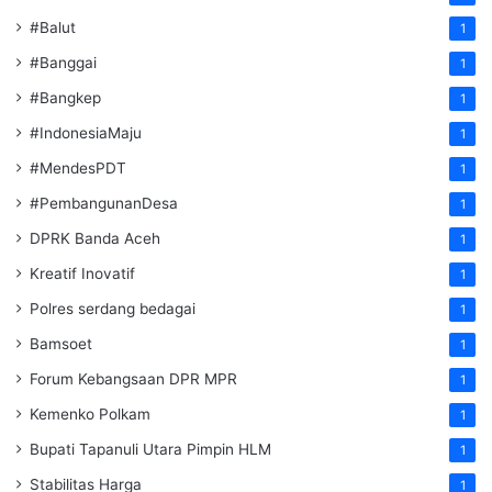
#Balut
1
#Banggai
1
#Bangkep
1
#IndonesiaMaju
1
#MendesPDT
1
#PembangunanDesa
1
DPRK Banda Aceh
1
Kreatif Inovatif
1
Polres serdang bedagai
1
Bamsoet
1
Forum Kebangsaan DPR MPR
1
Kemenko Polkam
1
‎Bupati Tapanuli Utara Pimpin HLM
1
Stabilitas Harga
1