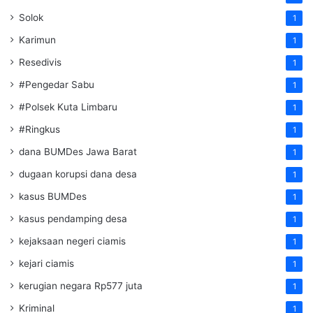
Solok
1
Karimun
1
Resedivis
1
#Pengedar Sabu
1
#Polsek Kuta Limbaru
1
#Ringkus
1
dana BUMDes Jawa Barat
1
dugaan korupsi dana desa
1
kasus BUMDes
1
kasus pendamping desa
1
kejaksaan negeri ciamis
1
kejari ciamis
1
kerugian negara Rp577 juta
1
Kriminal
1