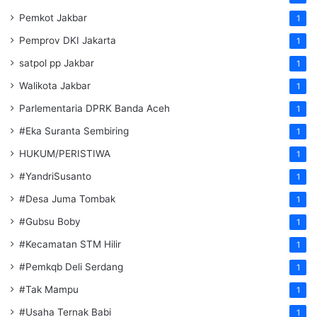
Pemkot Jakbar
1
Pemprov DKI Jakarta
1
satpol pp Jakbar
1
Walikota Jakbar
1
Parlementaria DPRK Banda Aceh
1
#Eka Suranta Sembiring
1
HUKUM/PERISTIWA
1
#YandriSusanto
1
#Desa Juma Tombak
1
#Gubsu Boby
1
#Kecamatan STM Hilir
1
#Pemkqb Deli Serdang
1
#Tak Mampu
1
#Usaha Ternak Babi
1