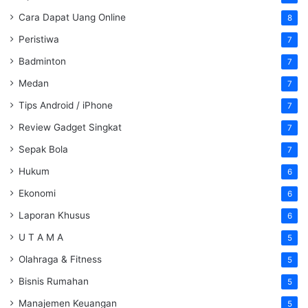
Cara Dapat Uang Online
8
Peristiwa
7
Badminton
7
Medan
7
Tips Android / iPhone
7
Review Gadget Singkat
7
Sepak Bola
7
Hukum
6
Ekonomi
6
Laporan Khusus
6
U T A M A
5
Olahraga & Fitness
5
Bisnis Rumahan
5
Manajemen Keuangan
5