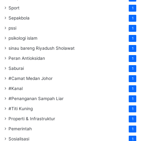
Sport
1
Sepakbola
1
pssi
1
psikologi islam
1
sinau bareng Riyadush Sholawat
1
Peran Antioksidan
1
Saburai
1
#Camat Medan Johor
1
#Kanal
1
#Penanganan Sampah Liar
1
#Titi Kuning
1
Properti & Infrastruktur
1
Pemerintah
1
Sosialisasi
1