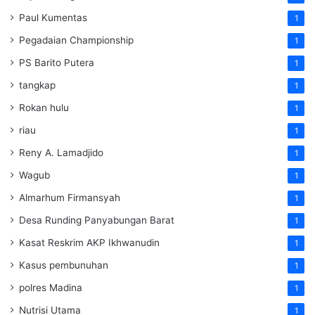
Paul Kumentas
1
Pegadaian Championship
1
PS Barito Putera
1
tangkap
1
Rokan hulu
1
riau
1
Reny A. Lamadjido
1
Wagub
1
Almarhum Firmansyah
1
Desa Runding Panyabungan Barat
1
Kasat Reskrim AKP Ikhwanudin
1
Kasus pembunuhan
1
polres Madina
1
Nutrisi Utama
1