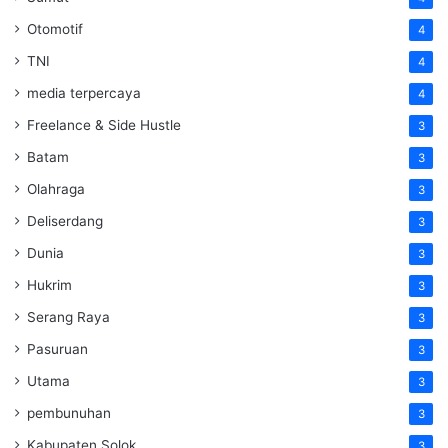
Otomotif
4
TNI
4
media terpercaya
4
Freelance & Side Hustle
3
Batam
3
Olahraga
3
Deliserdang
3
Dunia
3
Hukrim
3
Serang Raya
3
Pasuruan
3
Utama
3
pembunuhan
3
Kabupaten Solok
3