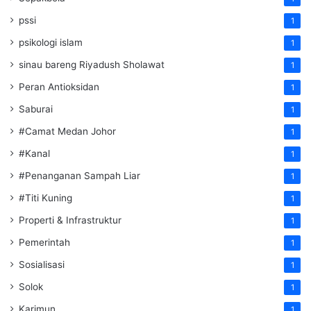
pssi
1
psikologi islam
1
sinau bareng Riyadush Sholawat
1
Peran Antioksidan
1
Saburai
1
#Camat Medan Johor
1
#Kanal
1
#Penanganan Sampah Liar
1
#Titi Kuning
1
Properti & Infrastruktur
1
Pemerintah
1
Sosialisasi
1
Solok
1
Karimun
1