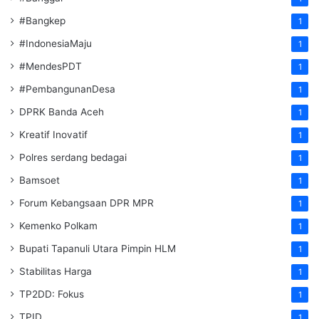
#Bangkep
1
#IndonesiaMaju
1
#MendesPDT
1
#PembangunanDesa
1
DPRK Banda Aceh
1
Kreatif Inovatif
1
Polres serdang bedagai
1
Bamsoet
1
Forum Kebangsaan DPR MPR
1
Kemenko Polkam
1
‎Bupati Tapanuli Utara Pimpin HLM
1
Stabilitas Harga
1
TP2DD: Fokus
1
TPID
1