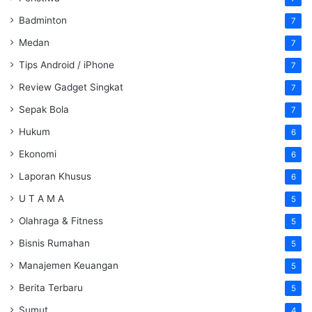
Badminton
7
Medan
7
Tips Android / iPhone
7
Review Gadget Singkat
7
Sepak Bola
7
Hukum
6
Ekonomi
6
Laporan Khusus
6
U T A M A
5
Olahraga & Fitness
5
Bisnis Rumahan
5
Manajemen Keuangan
5
Berita Terbaru
5
Sumut
4