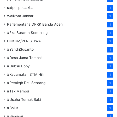
satpol pp Jakbar
1
Walikota Jakbar
1
Parlementaria DPRK Banda Aceh
1
#Eka Suranta Sembiring
1
HUKUM/PERISTIWA
1
#YandriSusanto
1
#Desa Juma Tombak
1
#Gubsu Boby
1
#Kecamatan STM Hilir
1
#Pemkqb Deli Serdang
1
#Tak Mampu
1
#Usaha Ternak Babi
1
#Balut
1
#Banggai
1