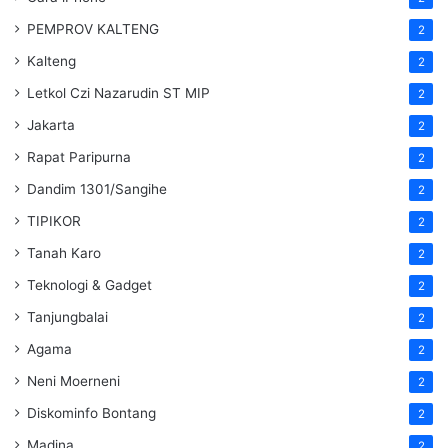
PEMPROV KALTENG
2
Kalteng
2
Letkol Czi Nazarudin ST MIP
2
Jakarta
2
Rapat Paripurna
2
Dandim 1301/Sangihe
2
TIPIKOR
2
Tanah Karo
2
Teknologi & Gadget
2
Tanjungbalai
2
Agama
2
Neni Moerneni
2
Diskominfo Bontang
2
Madina
2