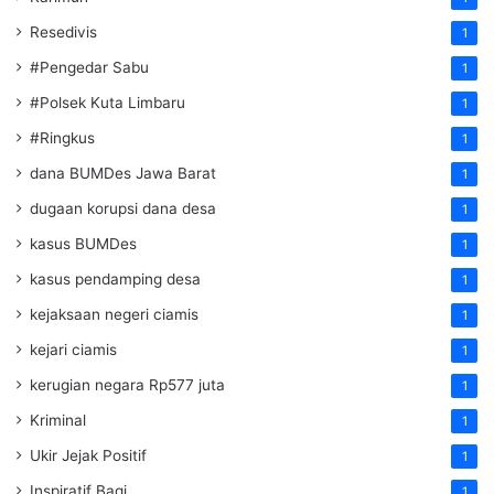
Resedivis
1
#Pengedar Sabu
1
#Polsek Kuta Limbaru
1
#Ringkus
1
dana BUMDes Jawa Barat
1
dugaan korupsi dana desa
1
kasus BUMDes
1
kasus pendamping desa
1
kejaksaan negeri ciamis
1
kejari ciamis
1
kerugian negara Rp577 juta
1
Kriminal
1
Ukir Jejak Positif
1
Inspiratif Bagi
1