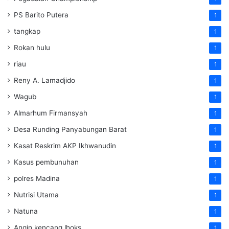
PS Barito Putera
1
tangkap
1
Rokan hulu
1
riau
1
Reny A. Lamadjido
1
Wagub
1
Almarhum Firmansyah
1
Desa Runding Panyabungan Barat
1
Kasat Reskrim AKP Ikhwanudin
1
Kasus pembunuhan
1
polres Madina
1
Nutrisi Utama
1
Natuna
1
Angin kencang lhoks
1