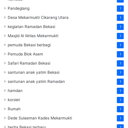
Pandeglang
1
Desa Mekarmukti Cikarang Utara
1
kegiatan Ramadan Bekasi
1
Masjid Al Ikhlas Mekarmukti
1
pemuda Bekasi berbagi
1
Pemuda Blok Asem
1
Safari Ramadan Bekasi
1
santunan anak yatim Bekasi
1
santunan anak yatim Ramadan
1
hamdan
1
korslet
1
Rumah
1
Dede Sulaeman Kades Mekarmukti
1
berita Bekasi terbaru
1