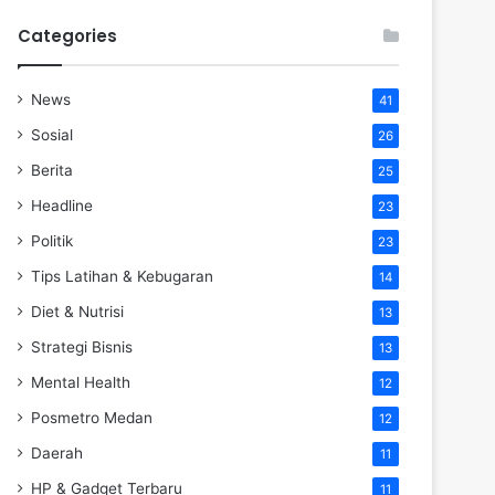
Categories
News
41
Sosial
26
Berita
25
Headline
23
Politik
23
Tips Latihan & Kebugaran
14
Diet & Nutrisi
13
Strategi Bisnis
13
Mental Health
12
Posmetro Medan
12
Daerah
11
HP & Gadget Terbaru
11