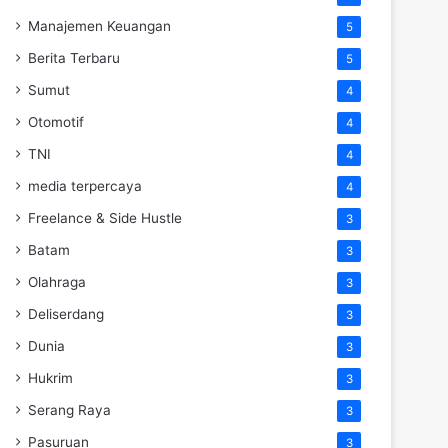
Manajemen Keuangan
5
Berita Terbaru
5
Sumut
4
Otomotif
4
TNI
4
media terpercaya
4
Freelance & Side Hustle
3
Batam
3
Olahraga
3
Deliserdang
3
Dunia
3
Hukrim
3
Serang Raya
3
Pasuruan
3