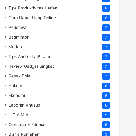
Tips Produktivitas Harian
8
Cara Dapat Uang Online
8
Peristiwa
7
Badminton
7
Medan
7
Tips Android / iPhone
7
Review Gadget Singkat
7
Sepak Bola
7
Hukum
6
Ekonomi
6
Laporan Khusus
6
U T A M A
5
Olahraga & Fitness
5
Bisnis Rumahan
5