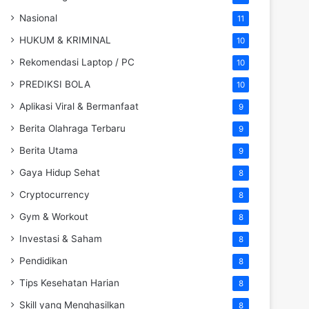
Nasional
11
HUKUM & KRIMINAL
10
Rekomendasi Laptop / PC
10
PREDIKSI BOLA
10
Aplikasi Viral & Bermanfaat
9
Berita Olahraga Terbaru
9
Berita Utama
9
Gaya Hidup Sehat
8
Cryptocurrency
8
Gym & Workout
8
Investasi & Saham
8
Pendidikan
8
Tips Kesehatan Harian
8
Skill yang Menghasilkan
8