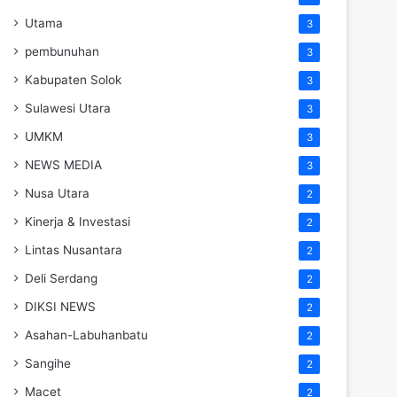
Utama
3
pembunuhan
3
Kabupaten Solok
3
Sulawesi Utara
3
UMKM
3
NEWS MEDIA
3
Nusa Utara
2
Kinerja & Investasi
2
Lintas Nusantara
2
Deli Serdang
2
DIKSI NEWS
2
Asahan-Labuhanbatu
2
Sangihe
2
Macet
2