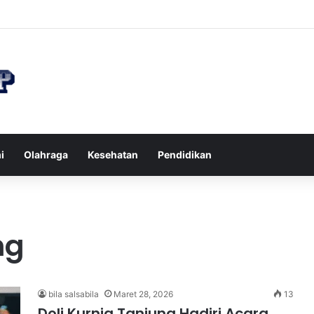
n di Restoran agar Diet Berhasil dan Kalori Tetap Terkontrol
i
Olahraga
Kesehatan
Pendidikan
ng
bila salsabila
Maret 28, 2026
13
Doli Kurnia Tanjung Hadiri Acara