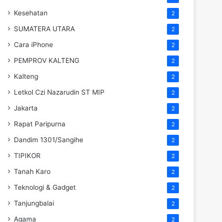
Kesehatan
2
SUMATERA UTARA
2
Cara iPhone
2
PEMPROV KALTENG
2
Kalteng
2
Letkol Czi Nazarudin ST MIP
2
Jakarta
2
Rapat Paripurna
2
Dandim 1301/Sangihe
2
TIPIKOR
2
Tanah Karo
2
Teknologi & Gadget
2
Tanjungbalai
2
Agama
2