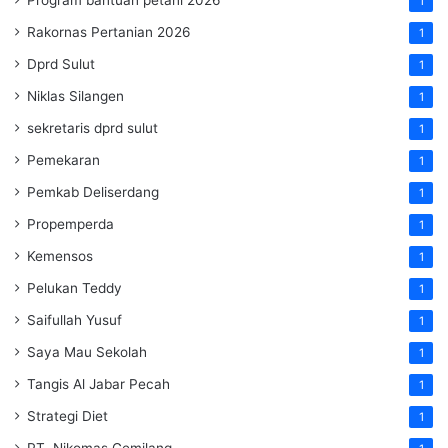
1
Rakornas Pertanian 2026
1
Dprd Sulut
1
Niklas Silangen
1
sekretaris dprd sulut
1
Pemekaran
1
Pemkab Deliserdang
1
Propemperda
1
Kemensos
1
Pelukan Teddy
1
Saifullah Yusuf
1
Saya Mau Sekolah
1
Tangis Al Jabar Pecah
1
Strategi Diet
1
PT. Nikomas Gemilang