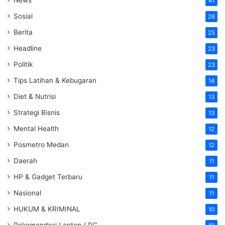
41
Sosial
26
Berita
25
Headline
23
Politik
23
Tips Latihan & Kebugaran
14
Diet & Nutrisi
13
Strategi Bisnis
13
Mental Health
12
Posmetro Medan
12
Daerah
11
HP & Gadget Terbaru
11
Nasional
11
HUKUM & KRIMINAL
10
Rekomendasi Laptop / PC