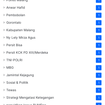
1
Anwar Hafid
1
Pembobolan
1
Gorontalo
1
Kabupaten Malang
1
Ny Lely Mirza Agus
1
Persit Bisa
1
Persit KCK PD XIII/Merdeka
1
TNI-POLRI
1
MBG
1
Jamintel Kejagung
1
Sosial & Politik
1
Tewas
1
Strategi Mengatasi Ketegangan
1
penyidikan kasus BUMDes