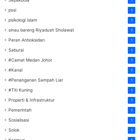
1
pssi
1
psikologi islam
1
sinau bareng Riyadush Sholawat
1
Peran Antioksidan
1
Saburai
1
#Camat Medan Johor
1
#Kanal
1
#Penanganan Sampah Liar
1
#Titi Kuning
1
Properti & Infrastruktur
1
Pemerintah
1
Sosialisasi
1
Solok
1
Karimun