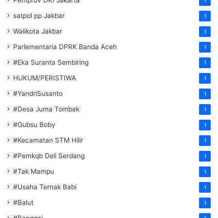
1
satpol pp Jakbar
1
Walikota Jakbar
1
Parlementaria DPRK Banda Aceh
1
#Eka Suranta Sembiring
1
HUKUM/PERISTIWA
1
#YandriSusanto
1
#Desa Juma Tombak
1
#Gubsu Boby
1
#Kecamatan STM Hilir
1
#Pemkqb Deli Serdang
1
#Tak Mampu
1
#Usaha Ternak Babi
1
#Balut
1
#Banggai