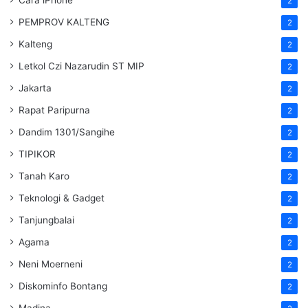
2
PEMPROV KALTENG
2
Kalteng
2
Letkol Czi Nazarudin ST MIP
2
Jakarta
2
Rapat Paripurna
2
Dandim 1301/Sangihe
2
TIPIKOR
2
Tanah Karo
2
Teknologi & Gadget
2
Tanjungbalai
2
Agama
2
Neni Moerneni
2
Diskominfo Bontang
2
Madina