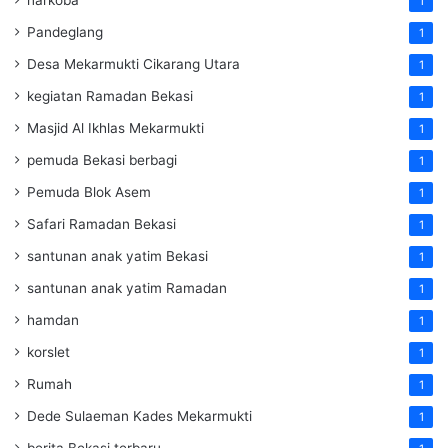
1
Pandeglang
1
Desa Mekarmukti Cikarang Utara
1
kegiatan Ramadan Bekasi
1
Masjid Al Ikhlas Mekarmukti
1
pemuda Bekasi berbagi
1
Pemuda Blok Asem
1
Safari Ramadan Bekasi
1
santunan anak yatim Bekasi
1
santunan anak yatim Ramadan
1
hamdan
1
korslet
1
Rumah
1
Dede Sulaeman Kades Mekarmukti
1
berita Bekasi terbaru