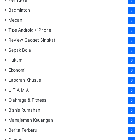
7
Badminton
7
Medan
7
Tips Android / iPhone
7
Review Gadget Singkat
7
Sepak Bola
7
Hukum
6
Ekonomi
6
Laporan Khusus
6
U T A M A
5
Olahraga & Fitness
5
Bisnis Rumahan
5
Manajemen Keuangan
5
Berita Terbaru
5
Sumut