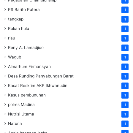
1
PS Barito Putera
1
tangkap
1
Rokan hulu
1
riau
1
Reny A. Lamadjido
1
Wagub
1
Almarhum Firmansyah
1
Desa Runding Panyabungan Barat
1
Kasat Reskrim AKP Ikhwanudin
1
Kasus pembunuhan
1
polres Madina
1
Nutrisi Utama
1
Natuna
1
Angin kencang lhoks