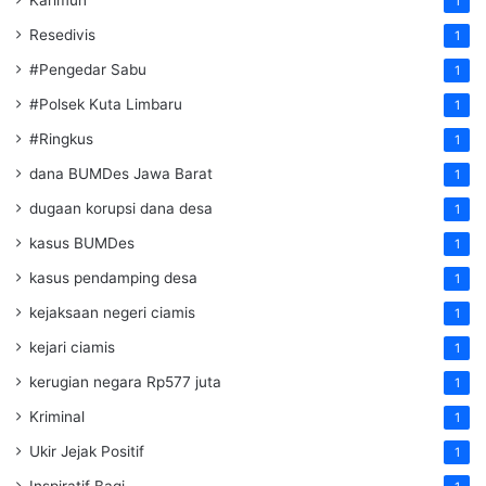
1
Resedivis
1
#Pengedar Sabu
1
#Polsek Kuta Limbaru
1
#Ringkus
1
dana BUMDes Jawa Barat
1
dugaan korupsi dana desa
1
kasus BUMDes
1
kasus pendamping desa
1
kejaksaan negeri ciamis
1
kejari ciamis
1
kerugian negara Rp577 juta
1
Kriminal
1
Ukir Jejak Positif
1
Inspiratif Bagi