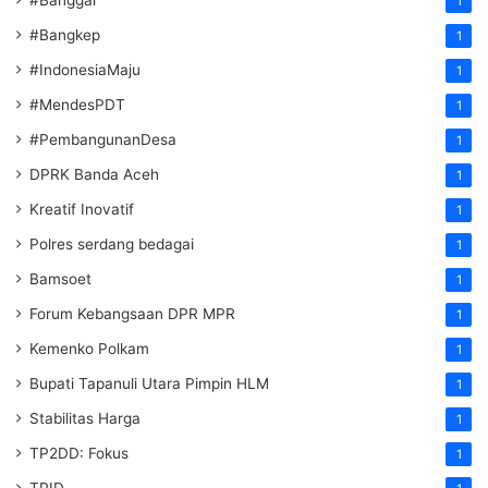
1
#Bangkep
1
#IndonesiaMaju
1
#MendesPDT
1
#PembangunanDesa
1
DPRK Banda Aceh
1
Kreatif Inovatif
1
Polres serdang bedagai
1
Bamsoet
1
Forum Kebangsaan DPR MPR
1
Kemenko Polkam
1
‎Bupati Tapanuli Utara Pimpin HLM
1
Stabilitas Harga
1
TP2DD: Fokus
1
TPID