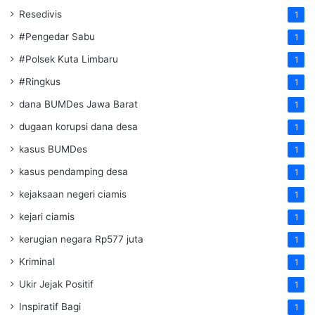
Resedivis
1
#Pengedar Sabu
1
#Polsek Kuta Limbaru
1
#Ringkus
1
dana BUMDes Jawa Barat
1
dugaan korupsi dana desa
1
kasus BUMDes
1
kasus pendamping desa
1
kejaksaan negeri ciamis
1
kejari ciamis
1
kerugian negara Rp577 juta
1
Kriminal
1
Ukir Jejak Positif
1
Inspiratif Bagi
1