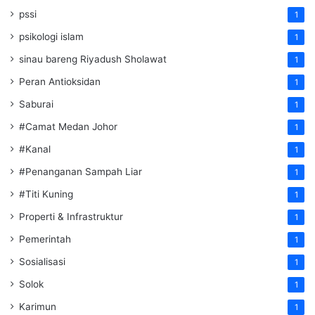
pssi
1
psikologi islam
1
sinau bareng Riyadush Sholawat
1
Peran Antioksidan
1
Saburai
1
#Camat Medan Johor
1
#Kanal
1
#Penanganan Sampah Liar
1
#Titi Kuning
1
Properti & Infrastruktur
1
Pemerintah
1
Sosialisasi
1
Solok
1
Karimun
1