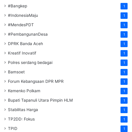
#Bangkep
1
#IndonesiaMaju
1
#MendesPDT
1
#PembangunanDesa
1
DPRK Banda Aceh
1
Kreatif Inovatif
1
Polres serdang bedagai
1
Bamsoet
1
Forum Kebangsaan DPR MPR
1
Kemenko Polkam
1
‎Bupati Tapanuli Utara Pimpin HLM
1
Stabilitas Harga
1
TP2DD: Fokus
1
TPID
1