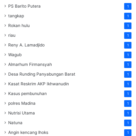
PS Barito Putera
1
tangkap
1
Rokan hulu
1
riau
1
Reny A. Lamadjido
1
Wagub
1
Almarhum Firmansyah
1
Desa Runding Panyabungan Barat
1
Kasat Reskrim AKP Ikhwanudin
1
Kasus pembunuhan
1
polres Madina
1
Nutrisi Utama
1
Natuna
1
Angin kencang lhoks
1