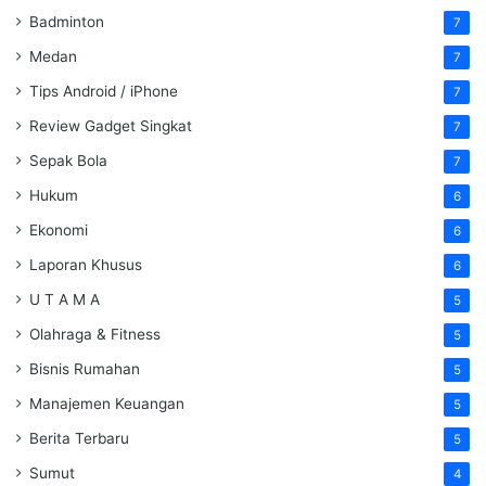
Badminton
7
Medan
7
Tips Android / iPhone
7
Review Gadget Singkat
7
Sepak Bola
7
Hukum
6
Ekonomi
6
Laporan Khusus
6
U T A M A
5
Olahraga & Fitness
5
Bisnis Rumahan
5
Manajemen Keuangan
5
Berita Terbaru
5
Sumut
4