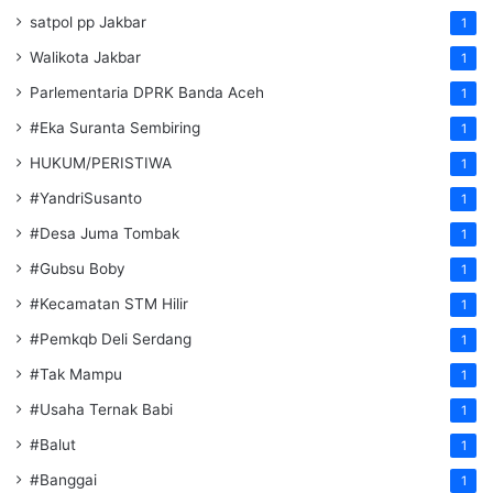
satpol pp Jakbar
1
Walikota Jakbar
1
Parlementaria DPRK Banda Aceh
1
#Eka Suranta Sembiring
1
HUKUM/PERISTIWA
1
#YandriSusanto
1
#Desa Juma Tombak
1
#Gubsu Boby
1
#Kecamatan STM Hilir
1
#Pemkqb Deli Serdang
1
#Tak Mampu
1
#Usaha Ternak Babi
1
#Balut
1
#Banggai
1