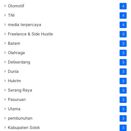
Otomotif
4
TNI
4
media terpercaya
4
Freelance & Side Hustle
3
Batam
3
Olahraga
3
Deliserdang
3
Dunia
3
Hukrim
3
Serang Raya
3
Pasuruan
3
Utama
3
pembunuhan
3
Kabupaten Solok
3