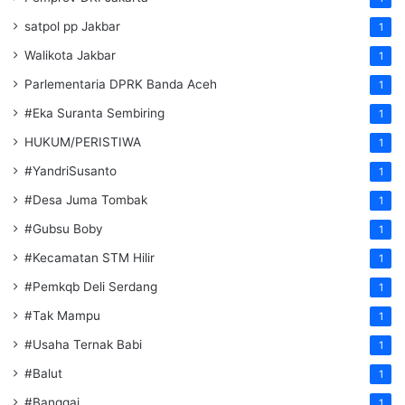
satpol pp Jakbar
1
Walikota Jakbar
1
Parlementaria DPRK Banda Aceh
1
#Eka Suranta Sembiring
1
HUKUM/PERISTIWA
1
#YandriSusanto
1
#Desa Juma Tombak
1
#Gubsu Boby
1
#Kecamatan STM Hilir
1
#Pemkqb Deli Serdang
1
#Tak Mampu
1
#Usaha Ternak Babi
1
#Balut
1
#Banggai
1