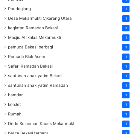
Pandeglang
1
Desa Mekarmukti Cikarang Utara
1
kegiatan Ramadan Bekasi
1
Masjid Al Ikhlas Mekarmukti
1
pemuda Bekasi berbagi
1
Pemuda Blok Asem
1
Safari Ramadan Bekasi
1
santunan anak yatim Bekasi
1
santunan anak yatim Ramadan
1
hamdan
1
korslet
1
Rumah
1
Dede Sulaeman Kades Mekarmukti
1
berita Bekasi terbaru
1