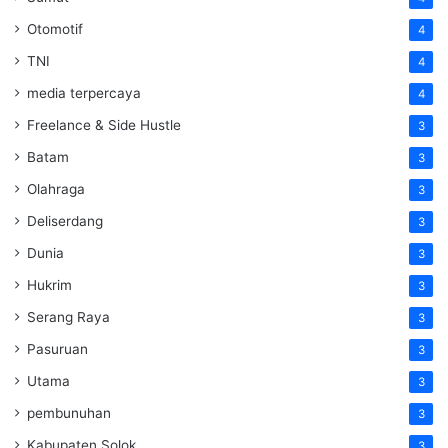
Otomotif
4
TNI
4
media terpercaya
4
Freelance & Side Hustle
3
Batam
3
Olahraga
3
Deliserdang
3
Dunia
3
Hukrim
3
Serang Raya
3
Pasuruan
3
Utama
3
pembunuhan
3
Kabupaten Solok
3