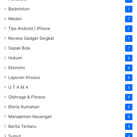
Badminton
7
Medan
7
Tips Android / iPhone
7
Review Gadget Singkat
7
Sepak Bola
7
Hukum
6
Ekonomi
6
Laporan Khusus
6
U T A M A
5
Olahraga & Fitness
5
Bisnis Rumahan
5
Manajemen Keuangan
5
Berita Terbaru
5
Sumut
4