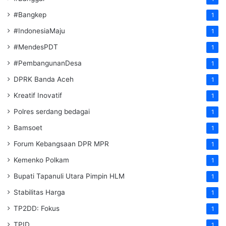
#Bangkep
1
#IndonesiaMaju
1
#MendesPDT
1
#PembangunanDesa
1
DPRK Banda Aceh
1
Kreatif Inovatif
1
Polres serdang bedagai
1
Bamsoet
1
Forum Kebangsaan DPR MPR
1
Kemenko Polkam
1
‎Bupati Tapanuli Utara Pimpin HLM
1
Stabilitas Harga
1
TP2DD: Fokus
1
TPID
1