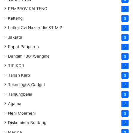
PEMPROV KALTENG
2
Kalteng
2
Letkol Czi Nazarudin ST MIP
2
Jakarta
2
Rapat Paripurna
2
Dandim 1301/Sangihe
2
TIPIKOR
2
Tanah Karo
2
Teknologi & Gadget
2
Tanjungbalai
2
Agama
2
Neni Moerneni
2
Diskominfo Bontang
2
Madina
2