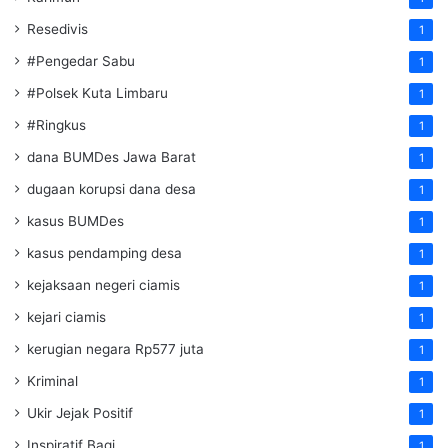
Resedivis
1
#Pengedar Sabu
1
#Polsek Kuta Limbaru
1
#Ringkus
1
dana BUMDes Jawa Barat
1
dugaan korupsi dana desa
1
kasus BUMDes
1
kasus pendamping desa
1
kejaksaan negeri ciamis
1
kejari ciamis
1
kerugian negara Rp577 juta
1
Kriminal
1
Ukir Jejak Positif
1
Inspiratif Bagi
1