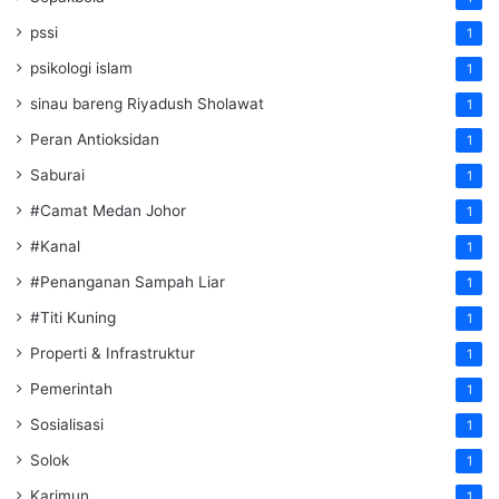
pssi
1
psikologi islam
1
sinau bareng Riyadush Sholawat
1
Peran Antioksidan
1
Saburai
1
#Camat Medan Johor
1
#Kanal
1
#Penanganan Sampah Liar
1
#Titi Kuning
1
Properti & Infrastruktur
1
Pemerintah
1
Sosialisasi
1
Solok
1
Karimun
1