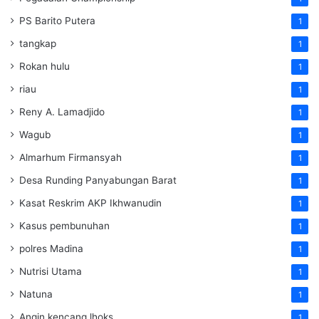
PS Barito Putera
1
tangkap
1
Rokan hulu
1
riau
1
Reny A. Lamadjido
1
Wagub
1
Almarhum Firmansyah
1
Desa Runding Panyabungan Barat
1
Kasat Reskrim AKP Ikhwanudin
1
Kasus pembunuhan
1
polres Madina
1
Nutrisi Utama
1
Natuna
1
Angin kencang lhoks
1