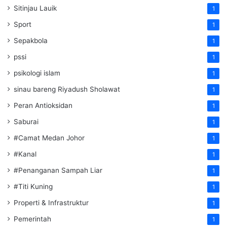
Sitinjau Lauik
1
Sport
1
Sepakbola
1
pssi
1
psikologi islam
1
sinau bareng Riyadush Sholawat
1
Peran Antioksidan
1
Saburai
1
#Camat Medan Johor
1
#Kanal
1
#Penanganan Sampah Liar
1
#Titi Kuning
1
Properti & Infrastruktur
1
Pemerintah
1