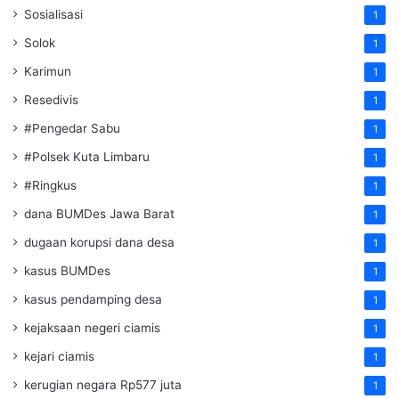
Sosialisasi
1
Solok
1
Karimun
1
Resedivis
1
#Pengedar Sabu
1
#Polsek Kuta Limbaru
1
#Ringkus
1
dana BUMDes Jawa Barat
1
dugaan korupsi dana desa
1
kasus BUMDes
1
kasus pendamping desa
1
kejaksaan negeri ciamis
1
kejari ciamis
1
kerugian negara Rp577 juta
1