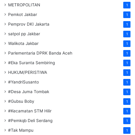
METROPOLITAN
1
Pemkot Jakbar
1
Pemprov DKI Jakarta
1
satpol pp Jakbar
1
Walikota Jakbar
1
Parlementaria DPRK Banda Aceh
1
#Eka Suranta Sembiring
1
HUKUM/PERISTIWA
1
#YandriSusanto
1
#Desa Juma Tombak
1
#Gubsu Boby
1
#Kecamatan STM Hilir
1
#Pemkqb Deli Serdang
1
#Tak Mampu
1