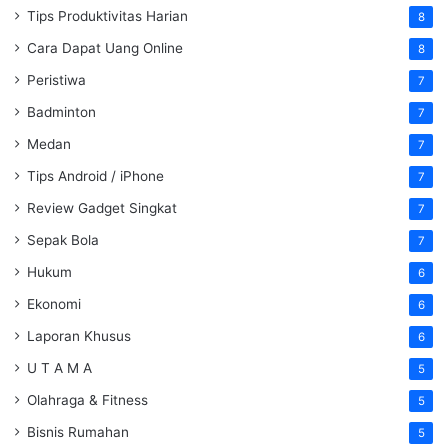
Tips Produktivitas Harian
8
Cara Dapat Uang Online
8
Peristiwa
7
Badminton
7
Medan
7
Tips Android / iPhone
7
Review Gadget Singkat
7
Sepak Bola
7
Hukum
6
Ekonomi
6
Laporan Khusus
6
U T A M A
5
Olahraga & Fitness
5
Bisnis Rumahan
5