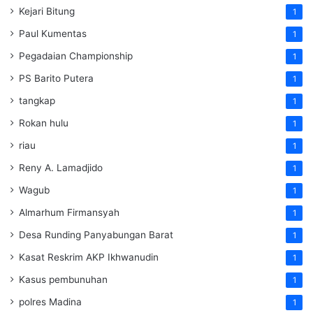
Kejari Bitung
1
Paul Kumentas
1
Pegadaian Championship
1
PS Barito Putera
1
tangkap
1
Rokan hulu
1
riau
1
Reny A. Lamadjido
1
Wagub
1
Almarhum Firmansyah
1
Desa Runding Panyabungan Barat
1
Kasat Reskrim AKP Ikhwanudin
1
Kasus pembunuhan
1
polres Madina
1