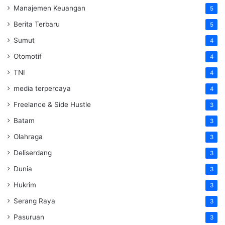
Manajemen Keuangan
5
Berita Terbaru
5
Sumut
4
Otomotif
4
TNI
4
media terpercaya
4
Freelance & Side Hustle
3
Batam
3
Olahraga
3
Deliserdang
3
Dunia
3
Hukrim
3
Serang Raya
3
Pasuruan
3