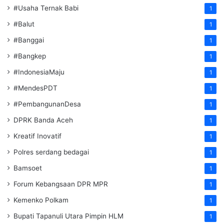
#Usaha Ternak Babi
1
#Balut
1
#Banggai
1
#Bangkep
1
#IndonesiaMaju
1
#MendesPDT
1
#PembangunanDesa
1
DPRK Banda Aceh
1
Kreatif Inovatif
1
Polres serdang bedagai
1
Bamsoet
1
Forum Kebangsaan DPR MPR
1
Kemenko Polkam
1
‎Bupati Tapanuli Utara Pimpin HLM
1