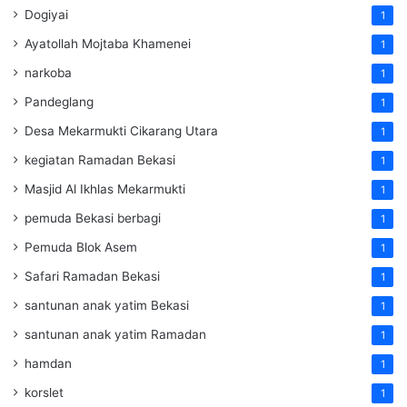
Dogiyai
1
Ayatollah Mojtaba Khamenei
1
narkoba
1
Pandeglang
1
Desa Mekarmukti Cikarang Utara
1
kegiatan Ramadan Bekasi
1
Masjid Al Ikhlas Mekarmukti
1
pemuda Bekasi berbagi
1
Pemuda Blok Asem
1
Safari Ramadan Bekasi
1
santunan anak yatim Bekasi
1
santunan anak yatim Ramadan
1
hamdan
1
korslet
1