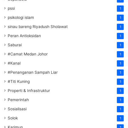
pssi
1
psikologi islam
1
sinau bareng Riyadush Sholawat
1
Peran Antioksidan
1
Saburai
1
#Camat Medan Johor
1
#Kanal
1
#Penanganan Sampah Liar
1
#Titi Kuning
1
Properti & Infrastruktur
1
Pemerintah
1
Sosialisasi
1
Solok
1
Karimun
1