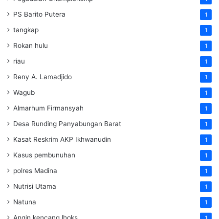
PS Barito Putera
1
tangkap
1
Rokan hulu
1
riau
1
Reny A. Lamadjido
1
Wagub
1
Almarhum Firmansyah
1
Desa Runding Panyabungan Barat
1
Kasat Reskrim AKP Ikhwanudin
1
Kasus pembunuhan
1
polres Madina
1
Nutrisi Utama
1
Natuna
1
Angin kencang lhoks
1