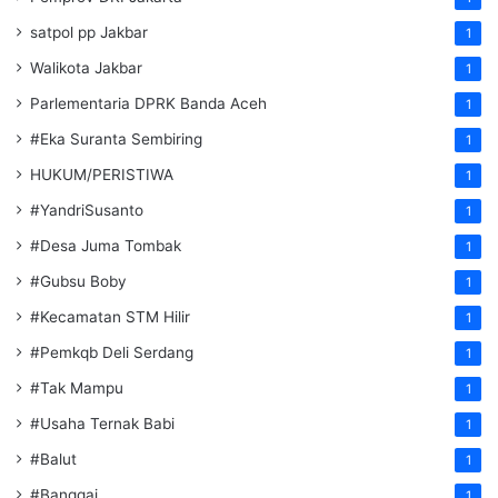
satpol pp Jakbar
1
Walikota Jakbar
1
Parlementaria DPRK Banda Aceh
1
#Eka Suranta Sembiring
1
HUKUM/PERISTIWA
1
#YandriSusanto
1
#Desa Juma Tombak
1
#Gubsu Boby
1
#Kecamatan STM Hilir
1
#Pemkqb Deli Serdang
1
#Tak Mampu
1
#Usaha Ternak Babi
1
#Balut
1
#Banggai
1