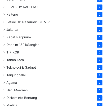
PEMPROV KALTENG
2
Kalteng
2
Letkol Czi Nazarudin ST MIP
2
Jakarta
2
Rapat Paripurna
2
Dandim 1301/Sangihe
2
TIPIKOR
2
Tanah Karo
2
Teknologi & Gadget
2
Tanjungbalai
2
Agama
2
Neni Moerneni
2
Diskominfo Bontang
2
Madina
2