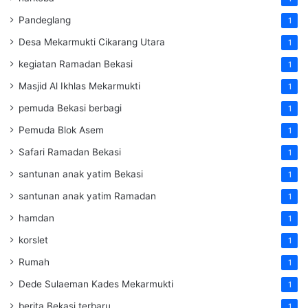
Pandeglang
1
Desa Mekarmukti Cikarang Utara
1
kegiatan Ramadan Bekasi
1
Masjid Al Ikhlas Mekarmukti
1
pemuda Bekasi berbagi
1
Pemuda Blok Asem
1
Safari Ramadan Bekasi
1
santunan anak yatim Bekasi
1
santunan anak yatim Ramadan
1
hamdan
1
korslet
1
Rumah
1
Dede Sulaeman Kades Mekarmukti
1
berita Bekasi terbaru
1