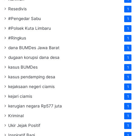
Resedivis
1
#Pengedar Sabu
1
#Polsek Kuta Limbaru
1
#Ringkus
1
dana BUMDes Jawa Barat
1
dugaan korupsi dana desa
1
kasus BUMDes
1
kasus pendamping desa
1
kejaksaan negeri ciamis
1
kejari ciamis
1
kerugian negara Rp577 juta
1
Kriminal
1
Ukir Jejak Positif
1
Inspiratif Bagi
1