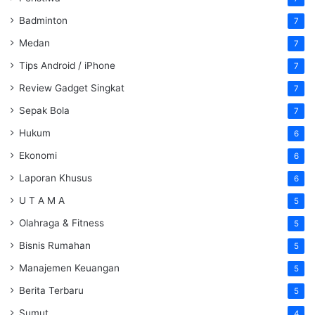
Badminton
7
Medan
7
Tips Android / iPhone
7
Review Gadget Singkat
7
Sepak Bola
7
Hukum
6
Ekonomi
6
Laporan Khusus
6
U T A M A
5
Olahraga & Fitness
5
Bisnis Rumahan
5
Manajemen Keuangan
5
Berita Terbaru
5
Sumut
4