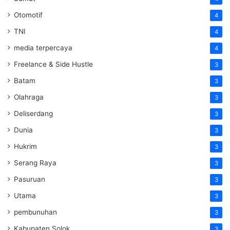
Otomotif
4
TNI
4
media terpercaya
4
Freelance & Side Hustle
3
Batam
3
Olahraga
3
Deliserdang
3
Dunia
3
Hukrim
3
Serang Raya
3
Pasuruan
3
Utama
3
pembunuhan
3
Kabupaten Solok
3