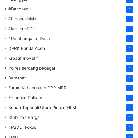
#Bangkep
1
#IndonesiaMaju
1
#MendesPDT
1
#PembangunanDesa
1
DPRK Banda Aceh
1
Kreatif Inovatif
1
Polres serdang bedagai
1
Bamsoet
1
Forum Kebangsaan DPR MPR
1
Kemenko Polkam
1
‎Bupati Tapanuli Utara Pimpin HLM
1
Stabilitas Harga
1
TP2DD: Fokus
1
TPID
1