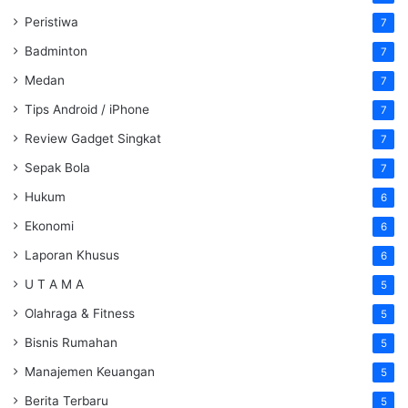
Peristiwa
7
Badminton
7
Medan
7
Tips Android / iPhone
7
Review Gadget Singkat
7
Sepak Bola
7
Hukum
6
Ekonomi
6
Laporan Khusus
6
U T A M A
5
Olahraga & Fitness
5
Bisnis Rumahan
5
Manajemen Keuangan
5
Berita Terbaru
5