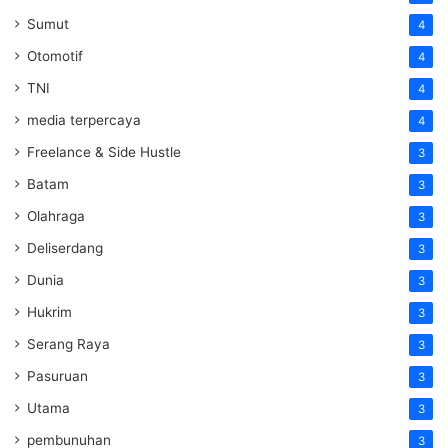
Sumut
4
Otomotif
4
TNI
4
media terpercaya
4
Freelance & Side Hustle
3
Batam
3
Olahraga
3
Deliserdang
3
Dunia
3
Hukrim
3
Serang Raya
3
Pasuruan
3
Utama
3
pembunuhan
3