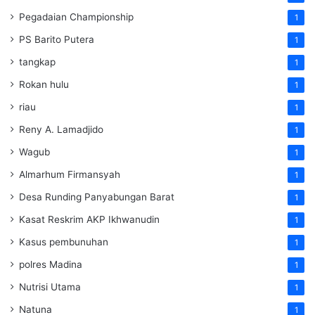
Pegadaian Championship
1
PS Barito Putera
1
tangkap
1
Rokan hulu
1
riau
1
Reny A. Lamadjido
1
Wagub
1
Almarhum Firmansyah
1
Desa Runding Panyabungan Barat
1
Kasat Reskrim AKP Ikhwanudin
1
Kasus pembunuhan
1
polres Madina
1
Nutrisi Utama
1
Natuna
1