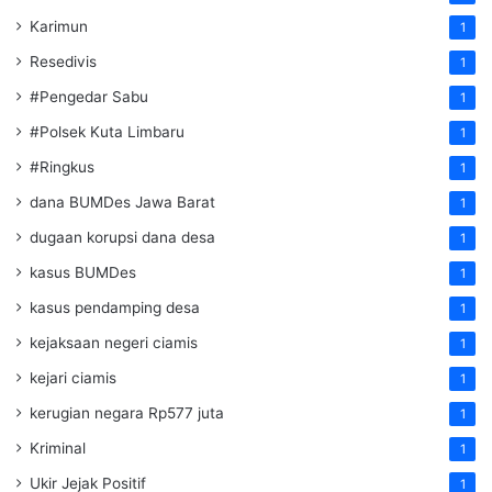
Karimun
1
Resedivis
1
#Pengedar Sabu
1
#Polsek Kuta Limbaru
1
#Ringkus
1
dana BUMDes Jawa Barat
1
dugaan korupsi dana desa
1
kasus BUMDes
1
kasus pendamping desa
1
kejaksaan negeri ciamis
1
kejari ciamis
1
kerugian negara Rp577 juta
1
Kriminal
1
Ukir Jejak Positif
1