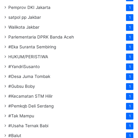
Pemprov DKI Jakarta
1
satpol pp Jakbar
1
Walikota Jakbar
1
Parlementaria DPRK Banda Aceh
1
#Eka Suranta Sembiring
1
HUKUM/PERISTIWA
1
#YandriSusanto
1
#Desa Juma Tombak
1
#Gubsu Boby
1
#Kecamatan STM Hilir
1
#Pemkqb Deli Serdang
1
#Tak Mampu
1
#Usaha Ternak Babi
1
#Balut
1