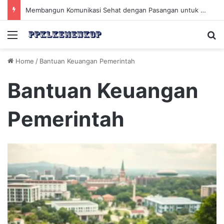
Olahraga dan Fitness Sebagai Solusi Efektif Mengurangi Stres dan Ketegangan Mental
Menu
Se
Home
/
Bantuan Keuangan Pemerintah
Bantuan Keuangan
Pemerintah