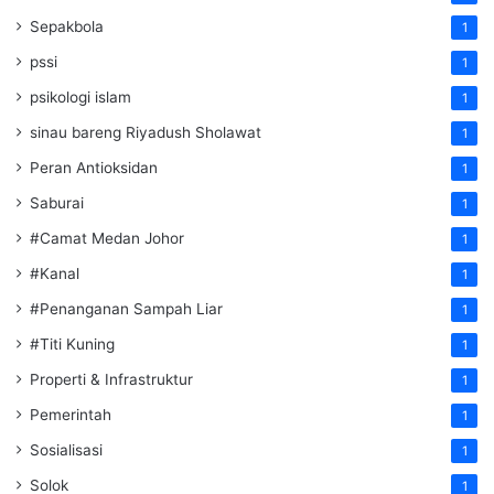
Sepakbola
1
pssi
1
psikologi islam
1
sinau bareng Riyadush Sholawat
1
Peran Antioksidan
1
Saburai
1
#Camat Medan Johor
1
#Kanal
1
#Penanganan Sampah Liar
1
#Titi Kuning
1
Properti & Infrastruktur
1
Pemerintah
1
Sosialisasi
1
Solok
1