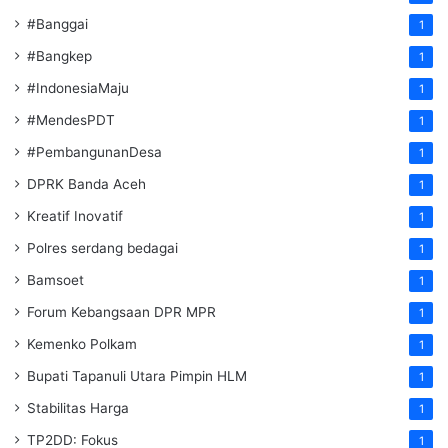
#Banggai
1
#Bangkep
1
#IndonesiaMaju
1
#MendesPDT
1
#PembangunanDesa
1
DPRK Banda Aceh
1
Kreatif Inovatif
1
Polres serdang bedagai
1
Bamsoet
1
Forum Kebangsaan DPR MPR
1
Kemenko Polkam
1
‎Bupati Tapanuli Utara Pimpin HLM
1
Stabilitas Harga
1
TP2DD: Fokus
1