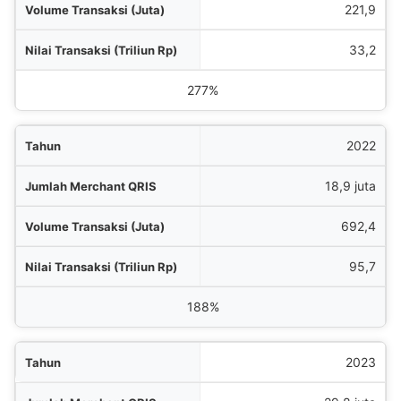
221,9
33,2
277%
2022
18,9 juta
692,4
95,7
188%
2023