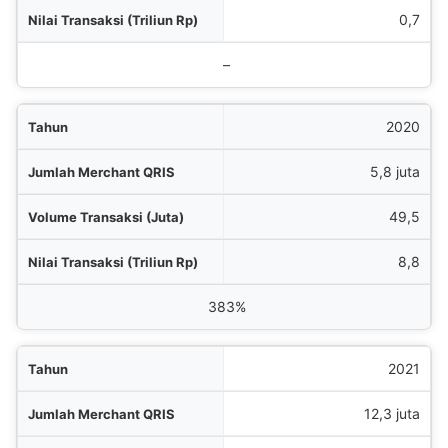
Rp)
0,7
mbuhan YoY (%)
–
2020
5,8 juta
49,5
8,8
383%
2021
12,3 juta