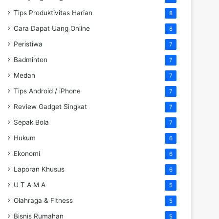
Tips Produktivitas Harian
8
Cara Dapat Uang Online
8
Peristiwa
7
Badminton
7
Medan
7
Tips Android / iPhone
7
Review Gadget Singkat
7
Sepak Bola
7
Hukum
6
Ekonomi
6
Laporan Khusus
6
U T A M A
5
Olahraga & Fitness
5
Bisnis Rumahan
5