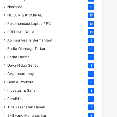
Nasional
11
HUKUM & KRIMINAL
10
Rekomendasi Laptop / PC
10
PREDIKSI BOLA
10
Aplikasi Viral & Bermanfaat
9
Berita Olahraga Terbaru
9
Berita Utama
9
Gaya Hidup Sehat
8
Cryptocurrency
8
Gym & Workout
8
Investasi & Saham
8
Pendidikan
8
Tips Kesehatan Harian
8
Skill yang Menghasilkan
8