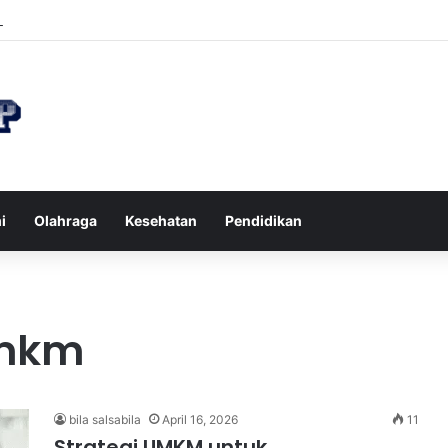
n di Restoran agar Diet Berhasil dan Kalori Tetap Terkontrol
i
Olahraga
Kesehatan
Pendidikan
umkm
bila salsabila
April 16, 2026
11
Strategi UMKM untuk