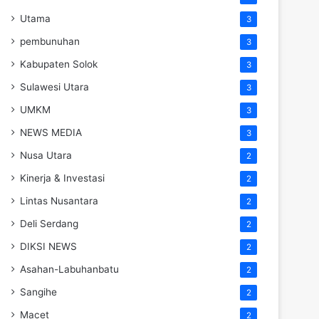
Utama
3
pembunuhan
3
Kabupaten Solok
3
Sulawesi Utara
3
UMKM
3
NEWS MEDIA
3
Nusa Utara
2
Kinerja & Investasi
2
Lintas Nusantara
2
Deli Serdang
2
DIKSI NEWS
2
Asahan-Labuhanbatu
2
Sangihe
2
Macet
2