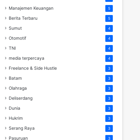
Manajemen Keuangan
5
Berita Terbaru
5
Sumut
4
Otomotif
4
TNI
4
media terpercaya
4
Freelance & Side Hustle
3
Batam
3
Olahraga
3
Deliserdang
3
Dunia
3
Hukrim
3
Serang Raya
3
Pasuruan
3