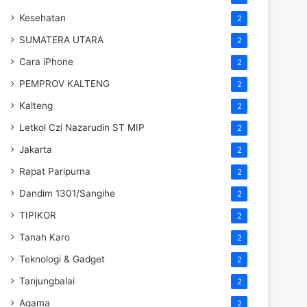
Kesehatan
2
SUMATERA UTARA
2
Cara iPhone
2
PEMPROV KALTENG
2
Kalteng
2
Letkol Czi Nazarudin ST MIP
2
Jakarta
2
Rapat Paripurna
2
Dandim 1301/Sangihe
2
TIPIKOR
2
Tanah Karo
2
Teknologi & Gadget
2
Tanjungbalai
2
Agama
2