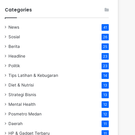
Categories
News
41
Sosial
26
Berita
25
Headline
23
Politik
23
Tips Latihan & Kebugaran
14
Diet & Nutrisi
13
Strategi Bisnis
13
Mental Health
12
Posmetro Medan
12
Daerah
11
HP & Gadget Terbaru
11