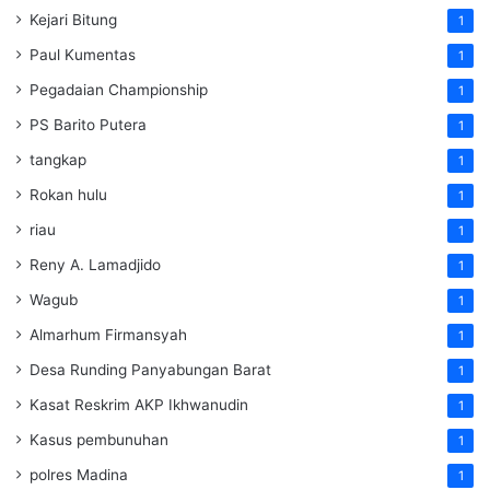
Kejari Bitung
1
Paul Kumentas
1
Pegadaian Championship
1
PS Barito Putera
1
tangkap
1
Rokan hulu
1
riau
1
Reny A. Lamadjido
1
Wagub
1
Almarhum Firmansyah
1
Desa Runding Panyabungan Barat
1
Kasat Reskrim AKP Ikhwanudin
1
Kasus pembunuhan
1
polres Madina
1