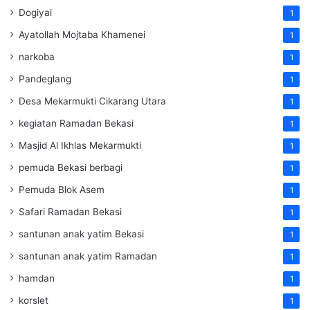
Dogiyai
1
Ayatollah Mojtaba Khamenei
1
narkoba
1
Pandeglang
1
Desa Mekarmukti Cikarang Utara
1
kegiatan Ramadan Bekasi
1
Masjid Al Ikhlas Mekarmukti
1
pemuda Bekasi berbagi
1
Pemuda Blok Asem
1
Safari Ramadan Bekasi
1
santunan anak yatim Bekasi
1
santunan anak yatim Ramadan
1
hamdan
1
korslet
1