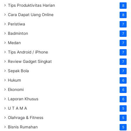
Tips Produktivitas Harian
8
Cara Dapat Uang Online
8
Peristiwa
7
Badminton
7
Medan
7
Tips Android / iPhone
7
Review Gadget Singkat
7
Sepak Bola
7
Hukum
6
Ekonomi
6
Laporan Khusus
6
U T A M A
5
Olahraga & Fitness
5
Bisnis Rumahan
5