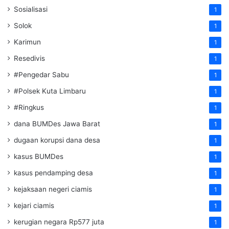
Sosialisasi
1
Solok
1
Karimun
1
Resedivis
1
#Pengedar Sabu
1
#Polsek Kuta Limbaru
1
#Ringkus
1
dana BUMDes Jawa Barat
1
dugaan korupsi dana desa
1
kasus BUMDes
1
kasus pendamping desa
1
kejaksaan negeri ciamis
1
kejari ciamis
1
kerugian negara Rp577 juta
1