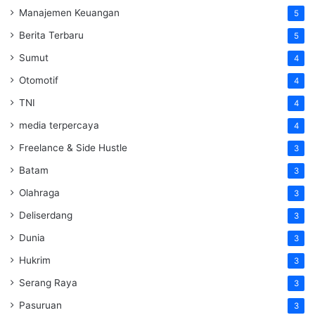
Manajemen Keuangan
5
Berita Terbaru
5
Sumut
4
Otomotif
4
TNI
4
media terpercaya
4
Freelance & Side Hustle
3
Batam
3
Olahraga
3
Deliserdang
3
Dunia
3
Hukrim
3
Serang Raya
3
Pasuruan
3