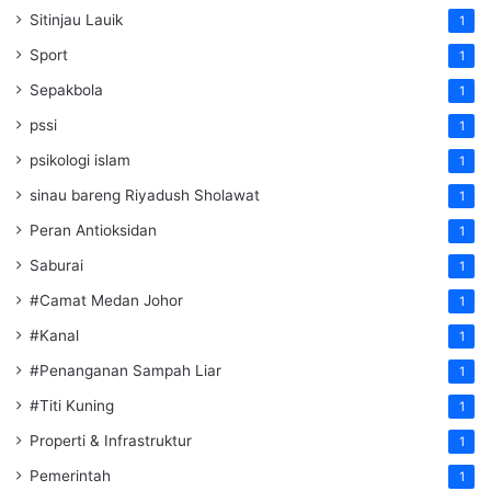
Sitinjau Lauik
1
Sport
1
Sepakbola
1
pssi
1
psikologi islam
1
sinau bareng Riyadush Sholawat
1
Peran Antioksidan
1
Saburai
1
#Camat Medan Johor
1
#Kanal
1
#Penanganan Sampah Liar
1
#Titi Kuning
1
Properti & Infrastruktur
1
Pemerintah
1