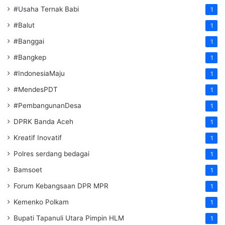
#Usaha Ternak Babi
1
#Balut
1
#Banggai
1
#Bangkep
1
#IndonesiaMaju
1
#MendesPDT
1
#PembangunanDesa
1
DPRK Banda Aceh
1
Kreatif Inovatif
1
Polres serdang bedagai
1
Bamsoet
1
Forum Kebangsaan DPR MPR
1
Kemenko Polkam
1
‎Bupati Tapanuli Utara Pimpin HLM
1