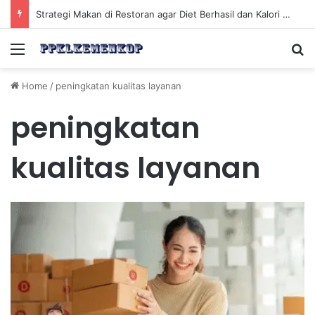
Mengelola Kesehatan Mental Ketika Sulit Mengatakan Tidak demi Hubungan Sosial yang Sehat
Menu
Se
Home
/
peningkatan kualitas layanan
peningkatan
kualitas layanan