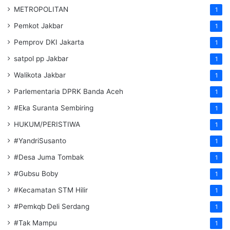
METROPOLITAN
1
Pemkot Jakbar
1
Pemprov DKI Jakarta
1
satpol pp Jakbar
1
Walikota Jakbar
1
Parlementaria DPRK Banda Aceh
1
#Eka Suranta Sembiring
1
HUKUM/PERISTIWA
1
#YandriSusanto
1
#Desa Juma Tombak
1
#Gubsu Boby
1
#Kecamatan STM Hilir
1
#Pemkqb Deli Serdang
1
#Tak Mampu
1