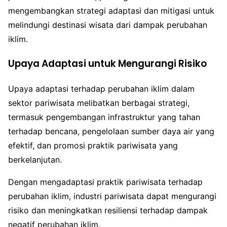
mengembangkan strategi adaptasi dan mitigasi untuk
melindungi destinasi wisata dari dampak perubahan
iklim.
Upaya Adaptasi untuk Mengurangi Risiko
Upaya adaptasi terhadap perubahan iklim dalam
sektor pariwisata melibatkan berbagai strategi,
termasuk pengembangan infrastruktur yang tahan
terhadap bencana, pengelolaan sumber daya air yang
efektif, dan promosi praktik pariwisata yang
berkelanjutan.
Dengan mengadaptasi praktik pariwisata terhadap
perubahan iklim, industri pariwisata dapat mengurangi
risiko dan meningkatkan resiliensi terhadap dampak
negatif perubahan iklim.