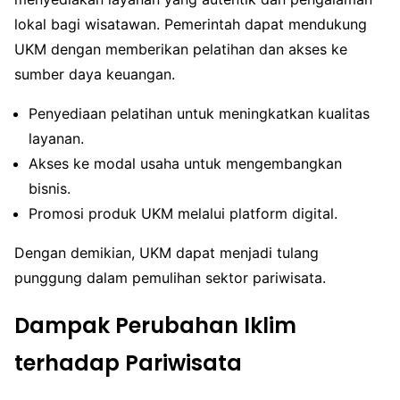
lokal bagi wisatawan. Pemerintah dapat mendukung
UKM dengan memberikan pelatihan dan akses ke
sumber daya keuangan.
Penyediaan pelatihan untuk meningkatkan kualitas
layanan.
Akses ke modal usaha untuk mengembangkan
bisnis.
Promosi produk UKM melalui platform digital.
Dengan demikian, UKM dapat menjadi tulang
punggung dalam pemulihan sektor pariwisata.
Dampak Perubahan Iklim
terhadap Pariwisata