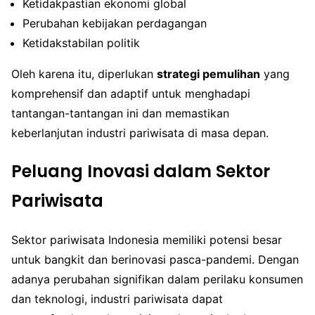
Ketidakpastian ekonomi global
Perubahan kebijakan perdagangan
Ketidakstabilan politik
Oleh karena itu, diperlukan
strategi pemulihan
yang
komprehensif dan adaptif untuk menghadapi
tantangan-tantangan ini dan memastikan
keberlanjutan industri pariwisata di masa depan.
Peluang Inovasi dalam Sektor
Pariwisata
Sektor pariwisata Indonesia memiliki potensi besar
untuk bangkit dan berinovasi pasca-pandemi. Dengan
adanya perubahan signifikan dalam perilaku konsumen
dan teknologi, industri pariwisata dapat