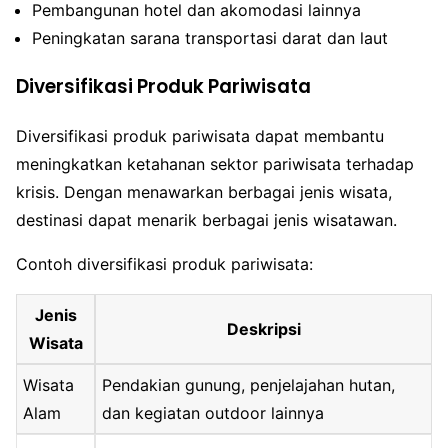
Pembangunan hotel dan akomodasi lainnya
Peningkatan sarana transportasi darat dan laut
Diversifikasi Produk Pariwisata
Diversifikasi produk pariwisata dapat membantu
meningkatkan ketahanan sektor pariwisata terhadap
krisis. Dengan menawarkan berbagai jenis wisata,
destinasi dapat menarik berbagai jenis wisatawan.
Contoh diversifikasi produk pariwisata:
Jenis
Deskripsi
Wisata
Wisata
Pendakian gunung, penjelajahan hutan,
Alam
dan kegiatan outdoor lainnya