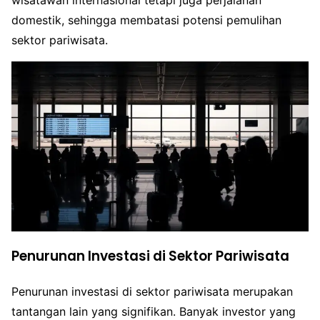
wisatawan internasional tetapi juga perjalanan
domestik, sehingga membatasi potensi pemulihan
sektor pariwisata.
Penurunan Investasi di Sektor Pariwisata
Penurunan investasi di sektor pariwisata merupakan
tantangan lain yang signifikan. Banyak investor yang