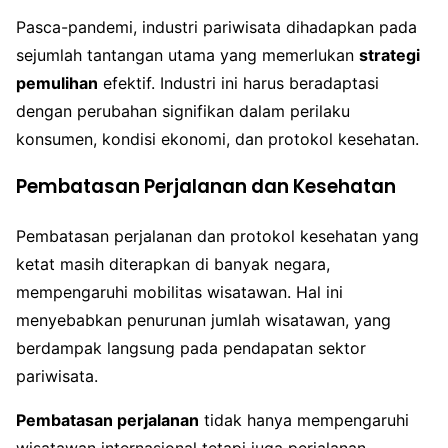
Pasca-pandemi, industri pariwisata dihadapkan pada
sejumlah tantangan utama yang memerlukan
strategi
pemulihan
efektif. Industri ini harus beradaptasi
dengan perubahan signifikan dalam perilaku
konsumen, kondisi ekonomi, dan protokol kesehatan.
Pembatasan Perjalanan dan Kesehatan
Pembatasan perjalanan dan protokol kesehatan yang
ketat masih diterapkan di banyak negara,
mempengaruhi mobilitas wisatawan. Hal ini
menyebabkan penurunan jumlah wisatawan, yang
berdampak langsung pada pendapatan sektor
pariwisata.
Pembatasan perjalanan
tidak hanya mempengaruhi