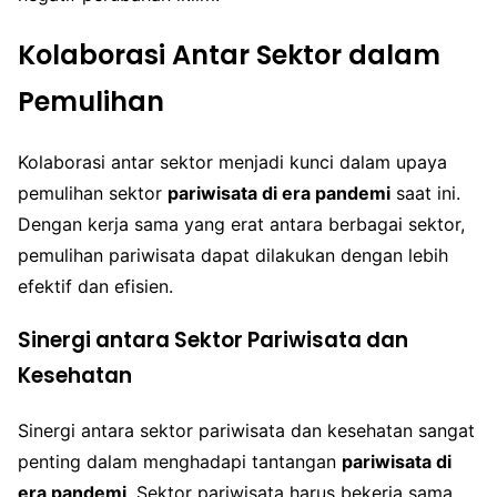
Kolaborasi Antar Sektor dalam
Pemulihan
Kolaborasi antar sektor menjadi kunci dalam upaya
pemulihan sektor
pariwisata di era pandemi
saat ini.
Dengan kerja sama yang erat antara berbagai sektor,
pemulihan pariwisata dapat dilakukan dengan lebih
efektif dan efisien.
Sinergi antara Sektor Pariwisata dan
Kesehatan
Sinergi antara sektor pariwisata dan kesehatan sangat
penting dalam menghadapi tantangan
pariwisata di
era pandemi
. Sektor pariwisata harus bekerja sama