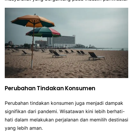
Perubahan Tindakan Konsumen
Perubahan tindakan konsumen juga menjadi dampak
signifikan dari pandemi. Wisatawan kini lebih berhati-
hati dalam melakukan perjalanan dan memilih destinasi
yang lebih aman.