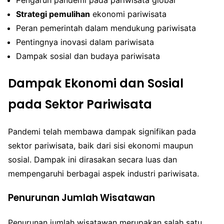
Strategi pemulihan
ekonomi pariwisata
Peran pemerintah dalam mendukung pariwisata
Pentingnya inovasi dalam pariwisata
Dampak sosial dan budaya pariwisata
Dampak Ekonomi dan Sosial
pada Sektor Pariwisata
Pandemi telah membawa dampak signifikan pada
sektor pariwisata, baik dari sisi ekonomi maupun
sosial. Dampak ini dirasakan secara luas dan
mempengaruhi berbagai aspek industri pariwisata.
Penurunan Jumlah Wisatawan
Penurunan jumlah wisatawan merupakan salah satu