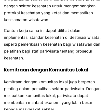
dengan sektor kesehatan untuk mengembangkan
protokol kesehatan yang ketat dan memastikan
keselamatan wisatawan.
Contoh kerja sama ini dapat dilihat dalam
implementasi standar kesehatan di destinasi wisata,
seperti pemeriksaan kesehatan bagi wisatawan dan
pelatihan bagi staf pariwisata tentang prosedur
kesehatan.
Kemitraan dengan Komunitas Lokal
Kemitraan dengan komunitas lokal juga berperan
penting dalam pemulihan sektor pariwisata. Dengan
melibatkan komunitas lokal, pariwisata dapat
memberikan manfaat ekonomi yang lebih besar
kepada masyarakat sekitar.