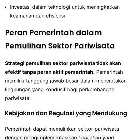
Investasi dalam teknologi untuk meningkatkan
keamanan dan efisiensi
Peran Pemerintah dalam
Pemulihan Sektor Pariwisata
Strategi pemulihan sektor pariwisata tidak akan
efektif tanpa peran aktif pemerintah.
Pemerintah
memiliki tanggung jawab besar dalam menciptakan
lingkungan yang kondusif bagi perkembangan
pariwisata.
Kebijakan dan Regulasi yang Mendukung
Pemerintah dapat memulihkan sektor pariwisata
dengan mengimplementasikan
kebijakan yang