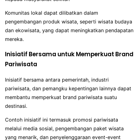
Komunitas lokal dapat dilibatkan dalam
pengembangan produk wisata, seperti wisata budaya
dan ekowisata, yang dapat meningkatkan pendapatan
mereka.
Inisiatif Bersama untuk Memperkuat Brand
Pariwisata
Inisiatif bersama antara pemerintah, industri
pariwisata, dan pemangku kepentingan lainnya dapat
membantu memperkuat brand pariwisata suatu
destinasi.
Contoh inisiatif ini termasuk promosi pariwisata
melalui media sosial, pengembangan paket wisata
yang menarik, dan penyelenggaraan event-event