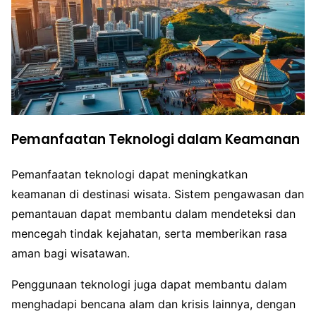
Pemanfaatan Teknologi dalam Keamanan
Pemanfaatan teknologi dapat meningkatkan
keamanan di destinasi wisata. Sistem pengawasan dan
pemantauan dapat membantu dalam mendeteksi dan
mencegah tindak kejahatan, serta memberikan rasa
aman bagi wisatawan.
Penggunaan teknologi juga dapat membantu dalam
menghadapi bencana alam dan krisis lainnya, dengan