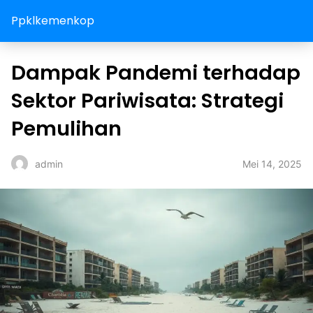
Ppklkemenkop
Dampak Pandemi terhadap
Sektor Pariwisata: Strategi
Pemulihan
Mei 14, 2025
admin