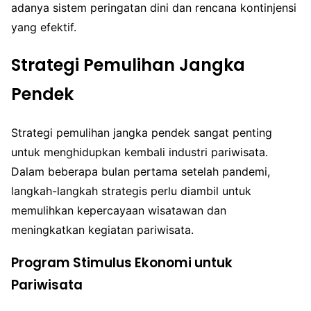
adanya sistem peringatan dini dan rencana kontinjensi
yang efektif.
Strategi Pemulihan Jangka
Pendek
Strategi pemulihan jangka pendek sangat penting
untuk menghidupkan kembali industri pariwisata.
Dalam beberapa bulan pertama setelah pandemi,
langkah-langkah strategis perlu diambil untuk
memulihkan kepercayaan wisatawan dan
meningkatkan kegiatan pariwisata.
Program Stimulus Ekonomi untuk
Pariwisata