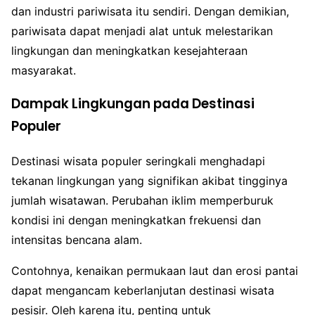
dan industri pariwisata itu sendiri. Dengan demikian,
pariwisata dapat menjadi alat untuk melestarikan
lingkungan dan meningkatkan kesejahteraan
masyarakat.
Dampak Lingkungan pada Destinasi
Populer
Destinasi wisata populer seringkali menghadapi
tekanan lingkungan yang signifikan akibat tingginya
jumlah wisatawan. Perubahan iklim memperburuk
kondisi ini dengan meningkatkan frekuensi dan
intensitas bencana alam.
Contohnya, kenaikan permukaan laut dan erosi pantai
dapat mengancam keberlanjutan destinasi wisata
pesisir. Oleh karena itu, penting untuk