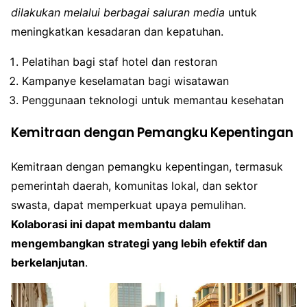
dilakukan melalui berbagai saluran media
untuk
meningkatkan kesadaran dan kepatuhan.
Pelatihan bagi staf hotel dan restoran
Kampanye keselamatan bagi wisatawan
Penggunaan teknologi untuk memantau kesehatan
Kemitraan dengan Pemangku Kepentingan
Kemitraan dengan pemangku kepentingan, termasuk
pemerintah daerah, komunitas lokal, dan sektor
swasta, dapat memperkuat upaya pemulihan.
Kolaborasi ini dapat membantu dalam
mengembangkan strategi yang lebih efektif dan
berkelanjutan
.