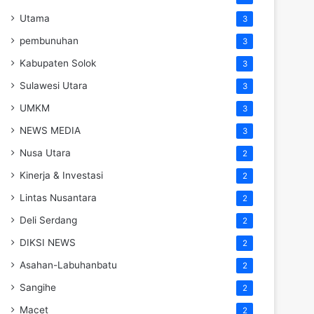
Utama
3
pembunuhan
3
Kabupaten Solok
3
Sulawesi Utara
3
UMKM
3
NEWS MEDIA
3
Nusa Utara
2
Kinerja & Investasi
2
Lintas Nusantara
2
Deli Serdang
2
DIKSI NEWS
2
Asahan-Labuhanbatu
2
Sangihe
2
Macet
2