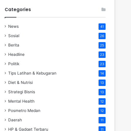
Categories
News
41
Sosial
26
Berita
25
Headline
23
Politik
23
Tips Latihan & Kebugaran
14
Diet & Nutrisi
13
Strategi Bisnis
13
Mental Health
12
Posmetro Medan
12
Daerah
11
HP & Gadget Terbaru
11