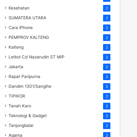
Kesehatan
2
SUMATERA UTARA
2
Cara iPhone
2
PEMPROV KALTENG
2
Kalteng
2
Letkol Czi Nazarudin ST MIP
2
Jakarta
2
Rapat Paripurna
2
Dandim 1301/Sangihe
2
TIPIKOR
2
Tanah Karo
2
Teknologi & Gadget
2
Tanjungbalai
2
Agama
2