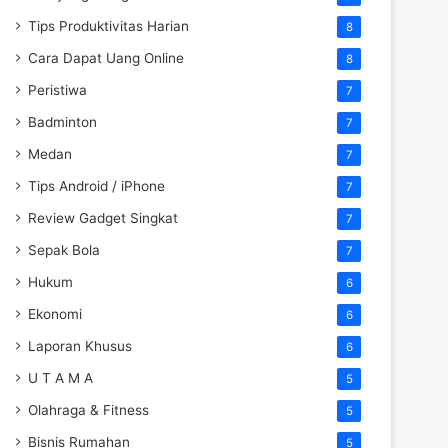
Tips Produktivitas Harian
8
Cara Dapat Uang Online
8
Peristiwa
7
Badminton
7
Medan
7
Tips Android / iPhone
7
Review Gadget Singkat
7
Sepak Bola
7
Hukum
6
Ekonomi
6
Laporan Khusus
6
U T A M A
5
Olahraga & Fitness
5
Bisnis Rumahan
5