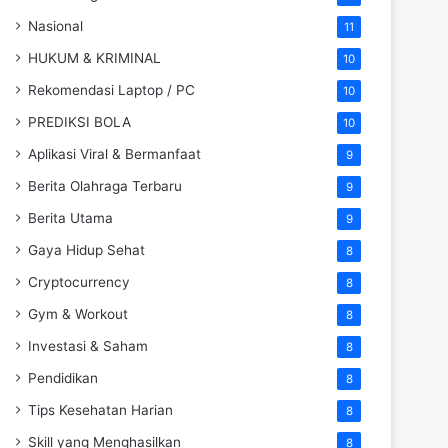
Nasional
11
HUKUM & KRIMINAL
10
Rekomendasi Laptop / PC
10
PREDIKSI BOLA
10
Aplikasi Viral & Bermanfaat
9
Berita Olahraga Terbaru
9
Berita Utama
9
Gaya Hidup Sehat
8
Cryptocurrency
8
Gym & Workout
8
Investasi & Saham
8
Pendidikan
8
Tips Kesehatan Harian
8
Skill yang Menghasilkan
8