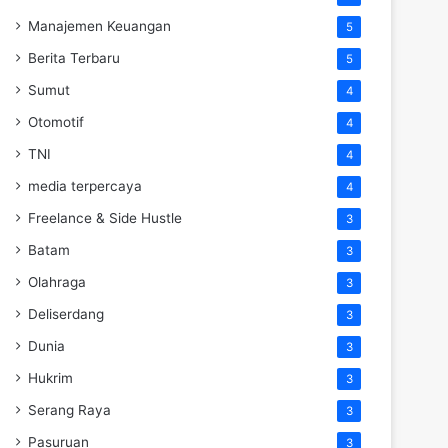
Manajemen Keuangan
5
Berita Terbaru
5
Sumut
4
Otomotif
4
TNI
4
media terpercaya
4
Freelance & Side Hustle
3
Batam
3
Olahraga
3
Deliserdang
3
Dunia
3
Hukrim
3
Serang Raya
3
Pasuruan
3