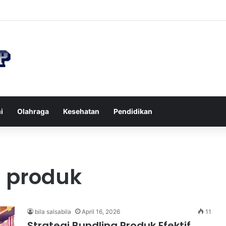
n di Restoran agar Diet Berhasil dan Kalori Tetap Terkontrol
i
Olahraga
Kesehatan
Pendidikan
g produk
bila salsabila
April 16, 2026
11
Strategi Bundling Produk Efektif